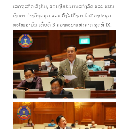
ເສດຖະກິດ-ສັງຄົມ, ແຜນງົບປະມານແຫ່ງລັດ ແລະ ແຜນ
ເງິນຕາ ຢ່າງມີຈຸດສຸມ ແລະ ກົງໄປກົງມາ ໃນກອງປະຊຸມ
ສະໄໝສາມັນ ເທື່ອທີ 3 ຂອງສະພາແຫ່ງຊາດ ຊຸດທີ IX.