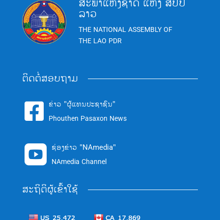
ສະພາແຫ່ງຊາດ ແຫ່ງ ສປປ
ລາວ
THE NATIONAL ASSEMBLY OF
THE LAO PDR
ຕິດຕໍ່ສອບຖາມ
ຂ່າວ "ຜູ້ແທນປະຊາຊົນ"

Phouthen Pasaxon News
ຊ່ອງຂ່າວ "NAmedia"

NAmedia Channel
ສະຖິຕິຜູ້ເຂົ້າໃຊ້