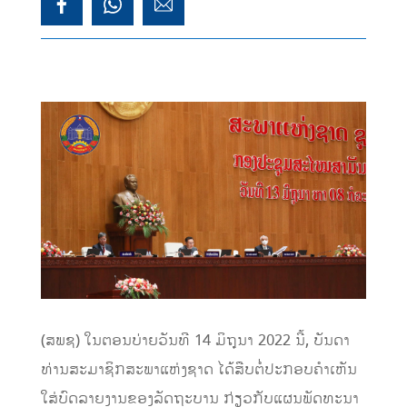
(ສພຊ) ໃນຕອນບ່າຍວັນທີ 14 ມິຖຸນາ 2022 ນີ້, ບັນດາ
ທ່ານສະມາຊິກສະພາແຫ່ງຊາດ ໄດ້ສືບຕໍ່ປະກອບຄຳເຫັນ
ໃສ່ບົດລາຍງານຂອງລັດຖະບານ ກ່ຽວກັບແຜນພັດທະນາ