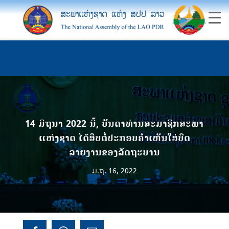
14 ມິຖຸນາ 2022 ນີ້, ບັນດາທ່ານສະມາຊິກສະພາ
ແຫ່ງຊາດ ໄດ້ສືບຕໍ່ປະກອບຄຳເຫັນໃສ່ບົດ
ລາຍງານຂອງລັດຖະບານ
ມ.ຖ. 16, 2022