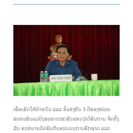
ເພື່ອເຮັດໃຫ້ຄໍາຂວັນ ແລະ ຂໍ້ແຂ່ງຂັນ 3 ດີຂອງໜ່ວຍ
ສະຫະພັນແມ່ຍິງສະພາປະຊາຊົນແຂວງໄດ້ຮັບການ ຈັດຕັ້ງ
ຜັນ ຂະຫຍາຍຕິດພັນກັບຂະບວນການຮັກຊາດ ແລະ