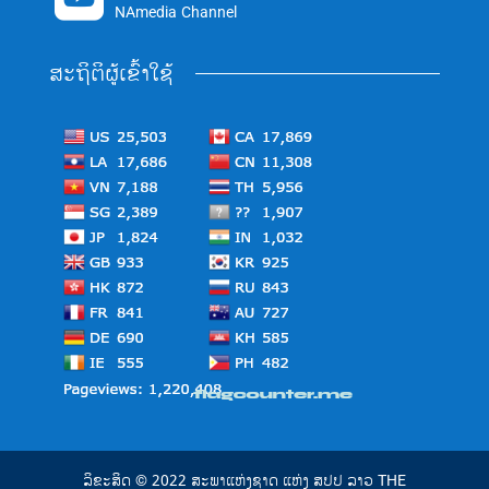
NAmedia Channel
ສະຖິຕິຜູ້ເຂົ້າໃຊ້
ລິຂະສິດ © 2022 ສະພາແຫ່ງຊາດ ແຫ່ງ ສປປ ລາວ THE