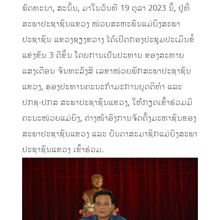
ພັດທະນາ, ສະນັ້ນ, ມາໃນ​ວັນ​ທີ 19 ຕຸລາ 2023 ນີ້, ຢູ່ທີ່​
ສະພາ​ປະຊາຊົນ​ແຂວງ​ ໜ່ວຍສະຫະພັນແມ່ຍິງສະພາ​
ປະຊາຊົນ​ ແຂວງຊຽງ​ຂວາງ ໄດ້ເປີດກອງປະຊຸມປະເມີນຂໍ້
ແຂ່ງຂັນ 3 ດີຂຶ້ນ ​ໂດຍ​ການ​ເປັນ​ປະທານ ຂອງ​ສະຫາຍ
ແສງເດືອນ ຈັນທະລັງສີ ເລຂາ​ໜ່ວຍພັກ​ສະພາ​ປະຊາຊົນ​
ແຂວງ, ຮອງ​ປະທານ​ຄະນະກໍາມະການຍຸດຕິທໍາ ແລະ
ປກຊ-ປກສ ສະພາປະຊາຊົນແຂວງ, ​ໃຫ້​ກຽດ​ເຂົ້າ​ຮ່ວມ​ມີ
ຄະນະ​ໜ່ວຍ​ແມ່​ຍິງ, ຕ່າງໜ້າອົງການຈັດຕັ້ງມະຫາຊົນຂອງ
ສະພາປະຊາຊົນແຂວງ ​ແລະ ບັນດາສະ​ມາ​ຊິກແມ່ຍິງ​ສະພາ​
ປະຊາຊົນ​ແຂວງ ​ເຂົ້າ​ຮ່ວມ​.