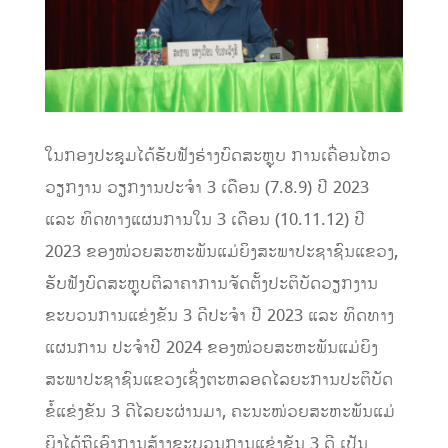
ໃນ​ກອງ​ປະຊຸມ​ໄດ້​ຮັບ​ຟັງຮ່າງ​ບົດ​ສະຫຼຸບ ການ​ເຄື່ອນ​ໄຫວ​
ວຽກ​ງານ ວຽກ​ງານ​ປະ​ຈໍາ 3 ​ເດືອນ (7.8.9) ປີ 2023 ​
ແລະ ທິດ​ທາງ​ແຜນການ​ໃນ 3 ​ເດືອນ (10.11.12) ປີ
2023 ຂອງໜ່ວຍສະຫະພັນແມ່ຍິງສະພາ​ປະຊາຊົນ​ແຂວງ,
ຮັບຟັງບົດສະຫຼຸບຕີລາຄາການຈັດຕັ້ງປະຕິບັດວຽກງານ
ຂະບວນການແຂ່ງຂັນ 3 ດີປະຈໍາ ປີ 2023 ແລະ ທິດທາງ
ແຜນການ ປະຈຳປີ 2024 ຂອງໜ່ວຍສະຫະພັນແມ່ຍິງ
ສະພາປະຊາຊົນແຂວງເຊິ່ງຕະຫລອດໄລຍະການປະຕິບັດ
ຂໍ້ແຂ່ງຂັນ 3 ດີໄລຍະຜ່ານມາ, ຄະນະໜ່ວຍສະຫະພັນແມ່
ຍິງໄດ້ຖືເອົາການສ້າງຂະບວນການແຂ່ງຂັນ 3 ດີ ເປັນ