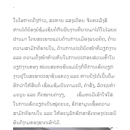
.
​ໃນ​ໂອກາດດັ່ງກ່າວ, ສະຫາຍ ແສງເດືອນ ຈັນທະລັງສີ
ທ່ານ​ໄດ້​ຍ້ອງຍໍ​ຊົມ​ເຊີຍ​ຕໍ່​ກັບ​ຜົນງານ​ທີ່​ຍາດ​ມາ​ໄດ້​ໃນ​ໄລຍະ​
ຜ່ານ​ມາ ​ໂດຍ​ສະ​ເພາະ​ແມ່ນ​ດ້ານ​ການ​ເມືອງ​​ແນວ​ຄິດ, ດ້ານ​
ຄວາມ​ສາມັກຄີ​ພາຍ​ໃນ, ດ້ານ​ການ​ປະຕິບັດ​ໜ້າ​ທີ່ວຽກ​ງານ
​ແລະ ​ຄວາມ​ຕັ້ງໜ້າຫ້າວຫັນ​ໃນ​ການ​ປະກອບສ່ວນ​ເຂົ້າ​ໃນ​
ວຽກ​ງານ​ຂອງ ໜ່ວຍສະຫະພັນແມ່ຍິງກໍ່​ຄື​ການ​ເຮັດ​ວຽກ​
ງານ​ຢູ່​ໃນ​ສະພາ​ປະຊາຊົນ​ແຂວງ ​ແລະ ທ່ານ​ຍັງ​ໄດ້​ເນັ້ນ​ຕື່ມ​
ອີກ​ວ່າ​ໃຫ້​ສືບຕໍ່​ ​ເຊື່ອມ​ຊຶມ​ບັນດາ​ມະຕິ​, ຄໍາ​ສັ່ງ, ລັດຖະທໍາ​
ມະນູນ ​ແລະ ​ກົດໝາຍ​ຕ່າງໆ, ​ ເພີ່​ມທະວີ​ເອົາ​ໃຈ​ໃສ່​
ໃນ​ການ​ເຮັດວຽກ​ເປັນ​ໝູ່​ຄະນະ, ຮັກສາ​ມູນເຊື້ອ​ຄວາມ​
ສາມັກຄີ​ພາຍ​ໃນ ​ແລະ ​ໃຫ້​ອະນຸລັກ​ຮັກສາ​ຮີດຄອງ​ປະ​ເພ​ນີ
ອັນ​ດີ​ງາມ​ຂອງ​ຊາດ​ເອົາ​ໄວ້.