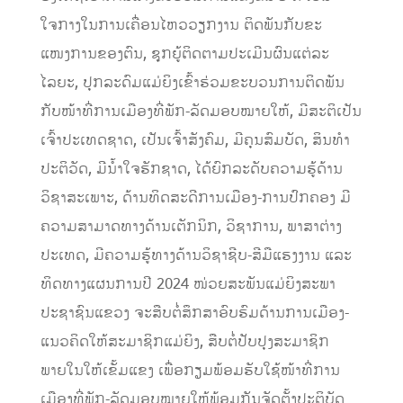
ໃຈກາງໃນການເຄື່ອນໄຫວວຽກງານ ຕິດພັນກັບຂະ
ແໜງການຂອງຕົນ, ຊຸກຍູ້ຕິດຕາມປະເມີນຜົນແຕ່ລະ
ໄລຍະ, ປຸກລະດົມແມ່ຍິງເຂົ້າຮ່ວມຂະບວນການຕິດພັນ
ກັບໜ້າທີ່ການເມືອງທີ່ພັກ-ລັດມອບໝາຍໃຫ້, ມີສະຕິເປັນ
ເຈົ້າປະເທດຊາດ, ເປັນເຈົ້າສັງຄົມ, ມີຄຸນສົມບັດ, ສິນທຳ
ປະຕິວັດ, ມີນ້ຳໃຈຮັກຊາດ, ໄດ້ຍົກລະດັບຄວາມຮູ້ດ້ານ
ວິຊາສະເພາະ, ດ້ານທິດສະດີການເມືອງ-ການປົກຄອງ ມີ
ຄວາມສາມາດທາງດ້ານເຕັກນິກ, ວິຊາການ, ພາສາຕ່າງ
ປະເທດ, ມີຄວາມຮູ້ທາງດ້ານວິຊາຊີບ-ສີມືແຮງງານ ແລະ
ທິດທາງແຜນການປີ 2024 ໜ່ວຍສະພັນແມ່ຍິງສະພາ
ປະຊາຊົນແຂວງ ຈະ​ສືບຕໍ່ສຶກສາ​ອົບຮົມ​ດ້ານ​ການ​ເມືອງ-​
ແນວ​ຄິດໃຫ້​ສະມາຊິກ​ແມ່ຍິງ, ​ສືບຕໍ່ປັບປຸງສະມາຊິກ
ພາຍໃນໃຫ້​ເຂັ້ມ​ແຂງ​ ເພື່ອ​ກຽມພ້ອມ​ຮັບ​ໃຊ້​ໜ້າ​ທີ່​ການ​
ເມືອງທີ່​ພັກ-ລັດມອບໝາຍໃຫ້ພ້ອມກັນຈັດຕັ້ງປະຕິບັດ