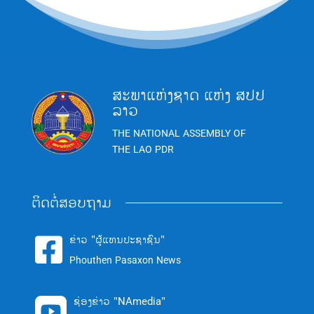
ສະພາແຫ່ງຊາດ ແຫ່ງ ສປປ
ລາວ
THE NATIONAL ASSEMBLY OF
THE LAO PDR
ຕິດຕໍ່ສອບຖາມ
ຂ່າວ "ຜູ້ແທນປະຊາຊົນ"

Phouthen Pasaxon News
ຊ່ອງຂ່າວ "NAmedia"
