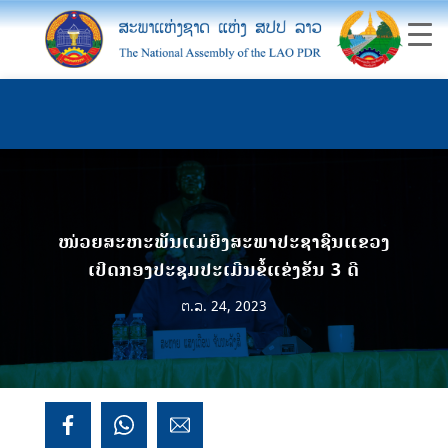
ໜ່ວຍສະຫະພັນແມ່ຍິງສະພາປະຊາຊົນແຂວງ
ເປີດກອງປະຊຸມປະເມີນຂໍ້ແຂ່ງຂັນ 3 ດີ
ຕ.ລ. 24, 2023