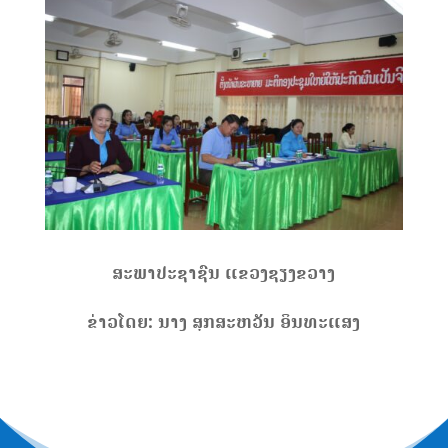
ສະພາ
ປະຊາຊົນ
​
ແຂວງ
ຊຽງ
ຂວາງ
ຂ່າວ
ໂດຍ
:
ນາງ
ສຸກ
ສະຫວັນ
ອິນທະ
ແສງ