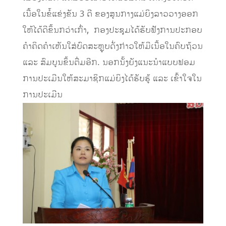
ເນື້ອໃນຂໍ້ແຂ່ງຂັນ 3 ດີ ຂອງສູນກາງແມ່ຍິງລາວວາງອອກ
ໃຫ້ໄດ້ດີຂຶ້ນກວ່າເກົ່າ, ​ ກອງປະຊຸມໄດ້ຮັບຟັງການປະກອບ
ຄໍາຄິດຄໍາເຫັນໃສ່ບົດສະຫຼຸບດັ່ງກ່າວໃຫ້ມີເນື້ອໃນຄົບຖ້ວນ
ແລະ ສົມບູນຂຶ້ນຕື່ມອີກ. ນອກນັ້ງຍັງແນະນໍາແບບຟອມ
ການປະເມີນໃຫ້ສະມາຊິກແມ່ຍິງໄດ້ຮັບຮູ້ ແລະ ເຂົ້າໃຈໃນ
ການປະເມີນ