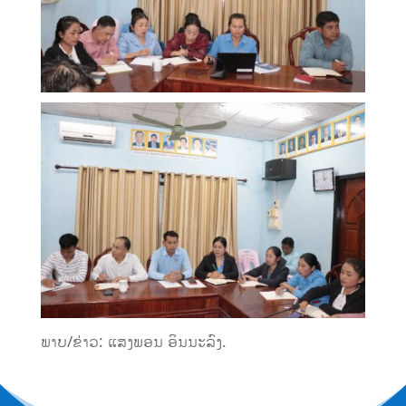
ພາບ/ຂ່າວ: ແສງພອນ ອິນນະລົງ.