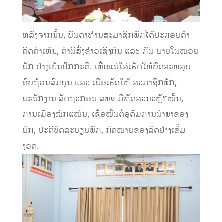
ຫລັງຈາກນັ້ນ, ບັນດາທ່ານສະມາຊິກພັກໄດ້ປະກອບຄໍາ
ຄິດຄໍາເຫັນ, ຕໍານິສົ່ງຂ່າວເຊິ່ງກັນ ແລະ ກັນ ພາຍໃນໜ່ວຍ
ພັກ ຢ່າງເປັນປົກກະຕິ. ເພື່ອແນ່ໃສ່ເຮັດໃຫ້ບົດສະຫລຸບ
ຄົບຖ້ວນສົມບູນ ແລະ ເພື່ອເຮັດໃຫ້ ສະມາຊິກພັກ,
ພະນັກງານ-ລັດຖະກອນ ສພຂ ມີທັດສະນະຫຼັກໝັ້ນ,
ການເມືອງໜັກແໜ້ນ, ເຊື່ອໝັ້ນຕໍ່ອຸດົມການນຳພາຂອງ
ພັກ, ປະຕິບັດລະບຽບພັກ, ກົດໝາຍຂອງລັດຢ່າງເຂັ້ມ
ງວດ.