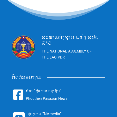
ສະພາແຫ່ງຊາດ ແຫ່ງ ສປປ
ລາວ
THE NATIONAL ASSEMBLY OF
THE LAO PDR
ຕິດຕໍ່ສອບຖາມ
ຂ່າວ "ຜູ້ແທນປະຊາຊົນ"

Phouthen Pasaxon News
ຊ່ອງຂ່າວ "NAmedia"