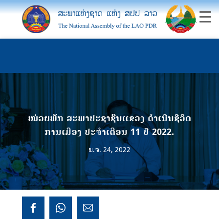
ໜ່ວຍພັກ ສະພາປະຊາຊົນແຂວງ ດຳເນີນຊີວິດ
ການເມືອງ ປະຈຳເດືອນ 11 ປີ 2022.
ພ.ຈ. 24, 2022