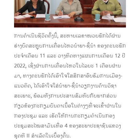
ການດຳເນີນຊີວິດຄັ້ງນີ້, ສະຫາຍເລຂາໜວຍພັກໄດ້ຜ່ານ
ຮ່າງບົດສະຫຼຸບການເຄື່ອນໄຫວນຳພາ-ຊີ້ນຳ ຂອງຄະນະພັກ
ປະຈໍາເດືອນ 11 ແລະ ວາງທິດທາງແຜນການເດືອນ 12 ປີ
2022, ເຊິ່ງຜ່ານການເຄື່ອນໄຫວໃນໄລຍະ 1 ເດືອນຜ່ານ
ມາ, ທາງຄະນພັກໄດ້ເອົາໃຈໃສສຶກສາອົບຮົມການເມືອງ-
ແນວຄິດ, ໄດ້ເອົາໃຈໃສ່ນໍາພາ-ຊີ້ນໍາວຽກງານດ້ານວິຊາ
ສະເພາະ, ພ້ອມທັງການປະສານສົມທົບກັບພາກສ່ວນ
ກ່ຽວຂ້ອງກະກຽມບັນດາເນື້ອໃນຕ່າງໆທີ່ຈະເຂົ້າຜ່ານໃນ
ກອງປະຊຸມ ແລະ ເຮັດໃຫ້ການກະກຽມດຳເນີນກອງ
ປະຊຸມສະໄໝສາມັນເທື່ອ 4 ຂອງສະພາປະຊາຊົນແຂວງ
ຊຸດທີ II ສໍາເລັດໃນເບື້ອງຕົ້ນ.