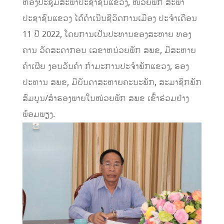
ຫ້ອງປະຊຸມສະພາປະຊາຊົນແຂວງ, ໜ່ວຍພັກ ສະພາ
ປະຊາຊົນແຂວງ ໄດ້ດຳເນີນຊີວິດການເມືອງ ປະຈຳເດືອນ
11 ປີ 2022, ໂດຍການເປັນປະທານຂອງສະຫາຍ ທອງ
ຄານ ວັດສະດາກອນ ເລຂາຫນ່ວຍພັກ ສພຂ, ມີສະຫາຍ
ຄໍາເຜີຍ ງອນວັນຄຳ ກຳມະການປະຈໍາພັກແຂວງ, ຮອງ
ປະທານ ສພຂ, ມີບັນດາສະຫາຍຄະນະພັກ, ສະມາຊິກພັກ
ສົມບູນ/ສໍາຮອງພາຍໃນໜ່ວຍພັກ ສພຂ ເຂົ້າຮ່ວມຢ່າງ
ພ້ອມພຽງ.