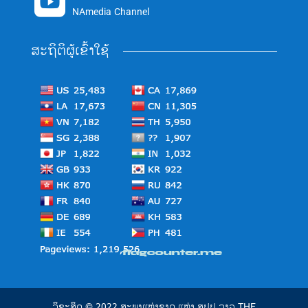

NAmedia Channel
ສະຖິຕິຜູ້ເຂົ້າໃຊ້
ລິຂະສິດ © 2022 ສະພາແຫ່ງຊາດ ແຫ່ງ ສປປ ລາວ THE