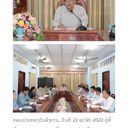
ຕອນບ່າຍຂອງວັນອັງຄານ, ວັນທີ 22 ພະຈິກ 2022 ຢູ່ທີ່