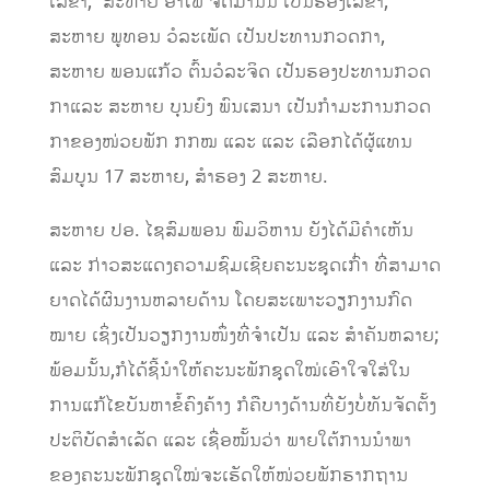
ເລຂາ, ສະຫາຍ ອຳໄພ ຈິດມານົນ ເປັນຮອງເລຂາ,
ສະຫາຍ ພູທອນ ວໍລະເພັດ ເປັນປະທານກວດກາ,
ສະຫາຍ ພອນແກ້ວ ຕົ້ນວໍລະຈິດ ເປັນຮອງປະທານກວດ
ກາແລະ ສະຫາຍ ບຸນຍົງ ພົນເສນາ ເປັນກຳມະການກວດ
ກາຂອງໜ່ວຍພັກ ກກໝ ແລະ ແລະ ເລືອກໄດ້ຜູ້ແທນ
ສົມບູນ 17 ສະຫາຍ, ສຳຮອງ 2 ສະຫາຍ.
ສະຫາຍ ປອ. ໄຊສົມພອນ ພົມວິຫານ ຍັງໄດ້ມີຄຳເຫັນ
ແລະ ກ່າວສະ​ແດງ​ຄວາມ​ຊົມ​ເຊີຍ​ຄະ​ນະ​ຊຸດ​ເກົ່າ ທີ່​ສາ​ມາດ
ຍາດ​ໄດ້​ຜົນ​ງານຫລາຍ​ດ້ານ ໂດຍ​ສະ​ເພາະ​ວຽກ​ງານ​ກົດ​
ໝາຍ ເຊິ່ງ​ເປັນ​ວຽກ​ງານ​ໜຶ່ງ​ທີ່​ຈ​ຳ​ເປັນ ແລະ ສຳ​ຄັນຫລາຍ;
ພ້ອມນັ້ນ,ກໍ​ໄດ້​ຊີ້​ນຳ​ໃຫ້ຄະ​ນະ​ພັກ​ຊຸດ​ໃໝ່ເອົາ​ໃຈ​ໃສ່​ໃນ​
ການ​ແກ້​ໄຂ​ບັນ​ຫາ​ຂໍ້​ຄົງ​ຄ້າງ​ ກໍ​ຄື​ບາງ​ດ້ານ​ທີ່​ຍັງ​ບໍ່​ທັນ​ຈັດ​ຕັ້ງ​
ປະ​ຕິ​ບັດ​ສຳ​ເລັດ ແລະ ເຊື່ອ​ໝັ້ນ​ວ່າ ພາຍ​ໃຕ້​ການ​ນຳ​ພາ​
ຂອງ​ຄະ​ນະ​ພັກ​ຊຸດ​ໃໝ່ຈະ​ເຮັດ​ໃຫ້​ໜ່ວຍ​ພັກ​ຮາກ​ຖານ