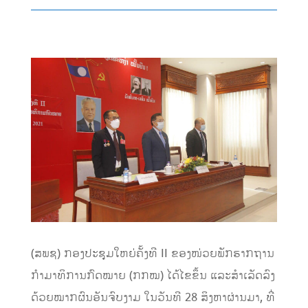
(ສພຊ) ກອງປະຊຸມໃຫຍ່ຄັ້ງທີ II ຂອງໜ່ວຍພັກຮາກຖານ
ກຳມາທິການກົດໝາຍ (ກກໝ) ໄດ້ໄຂຂຶ້ນ ແລະສຳເລັດລົງ
ດ້ວຍໝາກຜົນອັນຈົບງາມ ໃນວັນທີ 28 ສິງຫາຜ່ານມາ, ທີ່