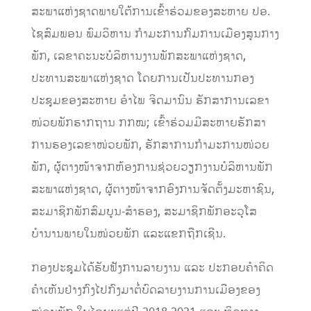
ສະພາແຫ່ງຊາດພາຍໃຕ້ການເຂົ້າຮ່ວມຂອງສະຫາຍ ປອ.
ໄຊສົມພອນ ພົມວິຫານ ກຳມະການກົມການເມືອງສູນກາງ
ພັກ, ເລຂາຄະນະບໍລິຫານງານພັກສະພາແຫ່ງຊາດ,
ປະທານສະພາແຫ່ງຊາດ ໂດຍການເປັນປະທານກອງ
ປະຊຸມຂອງສະຫາຍ ອຳໄພ ຈິດມານົນ ຮັກສາການເລຂາ
ໜ່ວຍພັກຮາກຖານ ກກໝ; ເຂົ້າຮ່ວມມີສະຫາຍຮັກສາ
ການຮອງເລຂາໜ່ວຍພັກ, ຮັກສາການກຳມະການໜ່ວຍ
ພັກ, ຜູ້ຕາງໜ້າຈາກຫ້ອງການຊ່ວຍວຽກງານບໍລິຫານພັກ
ສະພາແຫ່ງຊາດ, ຜູ້ຕາງໜ້າຈາກອົງການຈັດຕັ້ງມະຫາຊົນ,
ສະມາຊິກພັກສົມບູນ-ສຳຮອງ, ສະມາຊິກພັກອະວຸໂສ
ບຳນານພາຍໃນໜ່ວຍພັກ ແລະແຂກຖືກເຊີນ.
ກອງປະຊຸມໄດ້ຮັບຟັງການລາຍງານ ແລະ ປະກອບຄຳຄິດ
ຄຳເຫັນຢ່າງກົງໄປກົງມາຕໍ່ບົດລາຍງານການເມືອງຂອງ