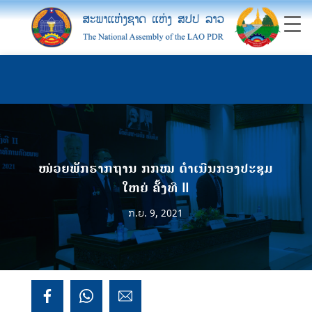
ໜ່ວຍພັກຮາກຖານ ກກໝ ດຳເນີນກອງປະຊຸມ
ໃຫຍ່ ຄັ້ງທີ II
ກ.ຍ. 9, 2021