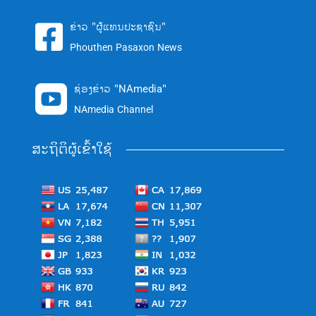
ຂ່າວ "ຜູ້ແທນປະຊາຊົນ"

Phouthen Pasaxon News
ຊ່ອງຂ່າວ "NAmedia"

NAmedia Channel
ສະຖິຕິຜູ້ເຂົ້າໃຊ້