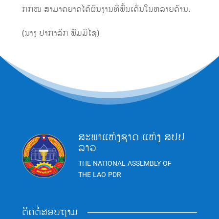
ກກໝ ສາ​ມາດ​ຍາດ​ໄດ້​ຜົນ​ງານ​ທີ່​ພົ້ນ​ເດັ່ນ​ໃນຫລາຍ​ດ້ານ.
(ນາງ ປາກາລັກ ພົມມີໄຊ)
ສະພາແຫ່ງຊາດ ແຫ່ງ ສປປ
ລາວ
THE NATIONAL ASSEMBLY OF
THE LAO PDR
ຕິດຕໍ່ສອບຖາມ