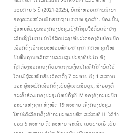
ໜ່ວຍພັກ ໃນໄລຍະແຕ່ປີ 2018-2021 ແລະ ທິດທາງ
ແຜນການ 5 ປີ (2021-2025), ບົດສຳຫລວດການນຳພາ
ຂອງຄະນະໜ່ວຍພັກຮາກຖານ ກກໝ ຊຸດເກົ່າ. ພ້ອມນັ້ນ,
ຜູ້ແທນສົມບູນຂອງກອງປະຊຸມຍັງໄດ້ສຸມໃສ່ຄົ້ນຄວ້າຢ່າງ
ເລິກເຊິ່ງໃນການນຳໃຊ້ສິດປະຊາທິປະໄຕຂອງຕົນປ່ອນບັດ
ເລືອກຕັ້ງເອົາຄະນະໜ່ວຍພັກຮາກຖາກ ກກໝ ຊຸດໃໝ່
ບົນພື້ນຖານຫລັກການລວມສູນປະຊາທິປະໄຕ ທັງ
ຖືກຕ້ອງສອດຄ່ອງກັບມາດຖານເງື່ອນໄຂທີ່ໄດ້ກຳນົດໄວ້
ໂດຍມີຜູ້ສະໝັກຮັບເລືອກຕັ້ງ 7 ສະຫາຍ ຍິງ 1 ສະຫາຍ
ແລະ ຜູ້ສະໝັກເລືອກຕັ້ງເປັນຜູ້ແທນສົມບູນ, ສຳຮອງທີ່
ຈະເຂົ້າຮ່ວມກອງປະຊຸມໃຫຍ່ຄັ້ງທີ IV ຂອງອົງຄະນະພັກ
ສະພາແຫ່ງຊາດ ທັງໝົດ 19 ສະຫາຍ ເຊິ່ງກອງປະຊຸມ
ໃຫຍ່ໄດ້ເລືອກຕັ້ງເອົາຄະນະໜ່ວຍພັກ ສະໄໝທີ II ໄດ້ຈໍາ
ນວນ 5 ສະຫາຍ ຄື: ສະຫາຍ ຈະເລີນ ເຍຍປາວເຮີ ເປັນ