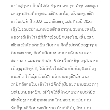
ແໜ້ນຫຼັງຈາກນັ້ນກໍ່ໄດ້ຮັບຟັງການລາຍງານຮ່າງບົດສະຫຼຸບ
ລາຍງານການກໍ່ສ້າງໜ່ວຍພັກປອດໃສ, ເຂັ້ມແຂງ, ໜັກ
ແໜ້ນປະຈໍາປີ 2022 ແລະ ທິດທາງແຜນການປີ 2023
ເຊີ່ງໃນໄລຍະຜ່ານມາໜ່ວຍພັກຮາກຖານສະພາປະຊາຊົນ
ແຂວງໄດ້ເອົາໃຈໃສ່ກໍ່ສ້າງໜ່ວຍພັກປອດໃສ, ເຂັ້ມແຂງ,
ໜັກແໜ້ນໂດຍຕິດພັນ ກັບການ ຈັດຕັ້ງປະຕິບັດວຽກງານ
ວິຊາສະເພາະ, ຕິດພັນກັບຂະບວນການຮັກຊາດ ແລະ
ພັດທະນາ ແລະ ຕິດພັນກັບ 5 ດ້ານໃນຄໍາສັ່ງຂອງກົມການ
ເມືອງສູນກາງພັກ, ໄດ້ເອົາໃຈໃສ່ສຶກສາອົບຮົມ¡¾ນ​ເມືອງ-​
ແນວ​ຄິດ ​ໃຫ້ເຊື່ອໝັ້ນຕໍ່ການນຳພາຂອງພັກມີຄວາມ
ສາມັກຄີພາຍໃນ, ເອົາໃຈໃສ່ຈັດຕັ້ງຜັນຂະຫຍາຍແນວທາງ
ນະໂຍບາຍຂອງພັກ, ເອົາໃຈໃສ່ຊີ້ນໍາ-ນາພາການປະຕິບັດ
ໜ້າທີ່ວຽກງານວິຊາສະເພາະ ໂດຍສະເພາະແມ່ນການ
ຈັດຕັ້ງປະຕິບັດພາລະບົດບາດ ດ້ານນິຕິກໍາ, ດ້ານການ