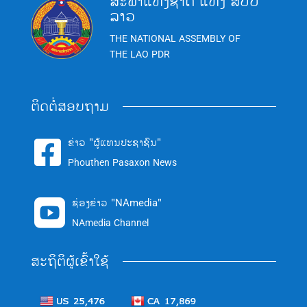
ສະພາແຫ່ງຊາດ ແຫ່ງ ສປປ
ລາວ
THE NATIONAL ASSEMBLY OF
THE LAO PDR
ຕິດຕໍ່ສອບຖາມ
ຂ່າວ "ຜູ້ແທນປະຊາຊົນ"

Phouthen Pasaxon News
ຊ່ອງຂ່າວ "NAmedia"

NAmedia Channel
ສະຖິຕິຜູ້ເຂົ້າໃຊ້