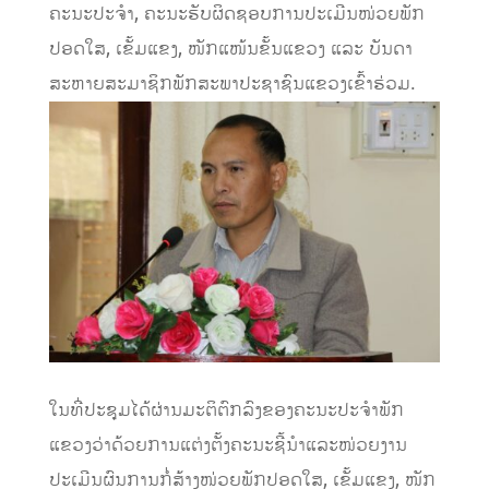
ຄະນະປະຈໍາ, ຄະນະຮັບຜິດຊອບການປະເມີນໜ່ວຍພັກ
ປອດໃສ, ເຂັ້ມແຂງ, ໜັກແໜ້ນຂັ້ນແຂວງ ແລະ ບັນດາ
ສະຫາຍສະມາຊິກພັກສະພາປະຊາຊົນແຂວງເຂົ້າຮ່ວມ.
ໃນທີ່ປະຊຸມໄດ້ຜ່ານມະຕິຕົກລົງຂອງຄະນະປະຈໍາພັກ
ແຂວງວ່າດ້ວຍການແຕ່ງຕັ້ງຄະນະຊີ້ນໍາແລະໜ່ວຍງານ
ປະເມີນຜົນການກໍ່ສ້າງໜ່ວຍພັກປອດໃສ, ເຂັ້ມແຂງ, ໜັກ