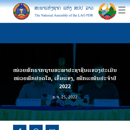
ໜ່ວຍພັກຮາກຖານສະພາປະຊາຊົນແຂວງປະເມີນ
ໜ່ວຍພັກປອດໃສ, ເຂັ້ມແຂງ, ໜັກແໜ້ນປະຈໍາປີ
2022
ພ.ຈ. 25, 2022