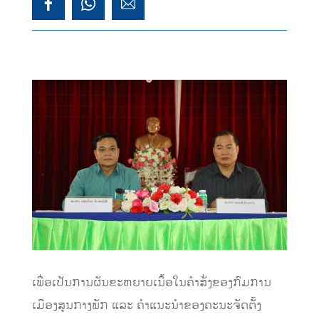
ເພື່ອເປັນການຜັນຂະຫຍາຍເນື້ອໃນຄໍາສັ່ງຂອງກົມການ
ເມືອງສູນກາງພັກ ແລະ ຄໍາແນະນໍາຂອງຄະນະຈັດຕັ້ງ