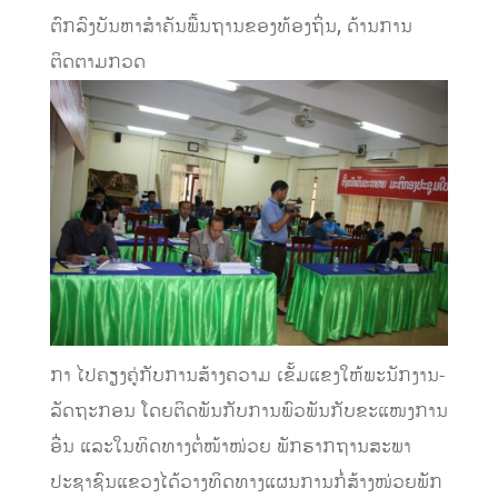
ຕົກລົງບັນຫາສໍາຄັນພື້ນຖານຂອງທ້ອງຖິ່ນ, ດ້ານການ
ຕິດຕາມກວດ
ກາ ໄປຄຽງຄູ່ກັບການສ້າງຄວາມ ເຂັ້ມແຂງໃຫ້ພະນັກງານ-
ລັດຖະກອນ ໂດຍຕິດພັນກັບການພົວພັນກັບຂະແໜງການ
ອື່ນ ແລະໃນທິດທາງຕໍ່ໜ້າໜ່ວຍ ພັກຮາກຖານສະພາ
ປະຊາຊົນແຂວງໄດ້ວາງທິດທາງແຜນການກໍ່ສ້າງໜ່ວຍພັກ