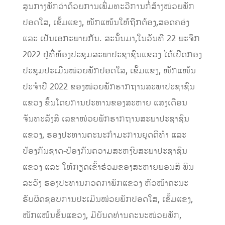
ສູນກາງພັກວ່າດ້ວຍການເພີ່ມທະວີການກໍ່ສ້າງໜ່ວຍພັກ
ປອດໃສ, ເຂັ້ມແຂງ, ໜັກແໜ້ນໃຫ້ຖືກຕ້ອງ,ສອດຄອ່ງ
ແລະ ເປັນເອກະພາບກັນ. ສະນັ້ນມາ,ໃນວັນທີ 22 ພະຈິກ
2022 ຢູ່ທີ່ຫ້ອງປະຊຸມສະພາປະຊາຊົນແຂວງ ໄດ້ເປີດກອງ
ປະຊຸມປະເມີນໜ່ວຍພັກປອດໃສ, ເຂັ້ມແຂງ, ໜັກແໜ້ນ
ປະຈໍາປີ 2022 ຂອງໜ່ວຍພັກຮາກຖານສະພາປະຊາຊົນ
ແຂວງ ຂຶ້ນໂດຍການປະທານຂອງສະຫາຍ ແສງເດືອນ
ຈັນທະລັງສີ ເລຂາໜ່ວຍພັກຮາກຖານສະພາປະຊາຊົນ
ແຂວງ, ຮອງປະທານຄະນະກໍາມະການຍຸດຕິທໍາ ແລະ
ປ້ອງກັນຊາດ-ປ້ອງກັນຄວາມສະຫງົບສະພາປະຊາຊົນ
ແຂວງ ແລະ ໃຫ້ກຽດເຂົ້າຮ່ວມຂອງສະຫາຍພອນສີ ພິນ
ລະວົງ ຮອງປະທານກວດກາພັກແຂວງ ຫົວໜ້າຄະນະ
ຮັບຜິດຊອບການປະເມີນໜ່ວຍພັກປອດໃສ, ເຂັ້ມແຂງ,
ໜັກແໜ້ນຂັ້ນແຂວງ, ມີບັນດທ່ານຄະນະໜ່ວຍພັກ,