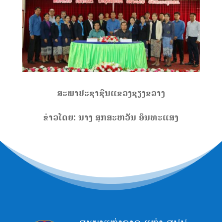
ສະພາ
ປະຊາຊົນ
ແຂວງ
ຊຽງຂວາງ
ຂ່າວ
ໂດຍ
:
ນາງ
ສຸກ
ສະຫວັນ
​
ອິນທະ
ແສງ