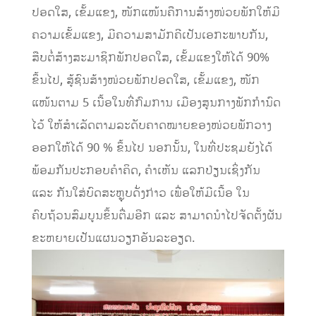
ປອດໃສ, ເຂັ້ມແຂງ, ໜັກແໜ້ນຄືການສ້າງໜ່ວຍພັກໃຫ້ມີ
ຄວາມເຂັ້ມແຂງ, ມີຄວາມສາມັກຄີເປັນເອກະພາບກັນ,
ສືບຕໍ່ສ້າງສະມາຊິກພັກປອດໃສ, ເຂັ້ມແຂງໃຫ້ໄດ້ 90%
ຂຶ້ນໄປ, ສູ້ຊົນສ້າງໜ່ວຍພັກປອດໃສ, ເຂັ້ມແຂງ, ໜັກ
ແໜ້ນຕາມ 5 ເນື້ອໃນທີ່ກົມການ ເມືອງສູນກາງພັກກໍານົດ
ໄວ້ ໃຫ້ສໍາເລັດຕາມລະດັບຄາດໝາຍຂອງໜ່ວຍພັກວາງ
ອອກໃຫ້ໄດ້ 90 % ຂຶ້ນໄປ ນອກນັ້ນ, ໃນທີ່ປະຊມຍັງໄດ້
ພ້ອມກັນປະກອບຄໍາຄິດ, ຄໍາເຫັນ ແລກປ່ຽນເຊິ່ງກັນ
ແລະ ກັນໃສ່ບົດສະຫຼຸບດັ່ງກ່າວ ເພື່ອໃຫ້ມີເນື້ອ ໃນ
ຄົບຖ້ວນສົມບູນຂຶ້ນຕື່ມອີກ ແລະ ສາມາດນໍາໄປຈັດຕັ້ງຜັນ
ຂະຫຍາຍເປັນແຜນວຽກອັນລະອຽດ.