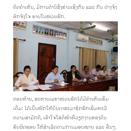
ຄິດຄໍາເຫັນ, ມີການຕໍານິສົ່ງຂ່າວເຊິ່ງກັນ ແລະ ກັນ ຢ່າງຈິງ
ອົກຈິງໃຈ ພາຍໃນໜ່ວຍພັກ.
ຕອນທ້າຍ, ສະຫາຍເລຂາໜ່ວຍພັກໄດ້ມີຄໍາເຫັນເພີ່ມ
ເຕີ່ມ: ໄດ້ເນັ້ນໜັກໃຫ້ບັນດາສະມາຊິກພັກເພີ່ມທະວີ
ຄວາມສາມັກຄີ, ເອົາໃຈໃສ່ຕໍ່ໜ້າທີ່ວຽກງານຂອງຕົນ
ຮັບຜິດຊອບ ໃຫ້ສໍາເລັດຕາມການມອບໝາຍ ແລະ ອື່ນໆ.