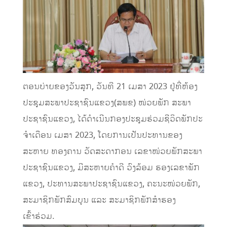
ຕອນບ່າຍຂອງວັນສຸກ, ວັນທີ 21 ເມສາ 2023 ຢູ່ທີ່ຫ້ອງ
ປະຊຸມສະພາປະຊາຊົນແຂວງ(ສພຂ) ໜ່ວຍພັກ ສະພາ
ປະຊາຊົນແຂວງ, ໄດ້ດໍາເນີນກອງປະຊຸມຮ່ວມຊີວິດພັກປະ
ຈໍາເດືອນ ເມສາ 2023, ໂດຍການເປັນປະທານຂອງ
ສະຫາຍ ທອງຄານ ວັດສະດາກອນ ເລຂາໜ່ວຍພັກສະພາ
ປະຊາຊົນແຂວງ, ມີສະຫາຍຄໍາດີ ວົງລ້ອມ ຮອງເລຂາພັກ
ແຂວງ, ປະທານສະພາປະຊາຊົນແຂວງ, ຄະນະໜ່ວຍພັກ,
ສະມາຊິກພັກສົມບູນ ແລະ ສະມາຊິກພັກສໍາຮອງ
ເຂົ້າຮ່ວມ.