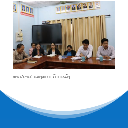
ພາບ/ຂ່າວ: ແສງພອນ ອິນນະລົງ.