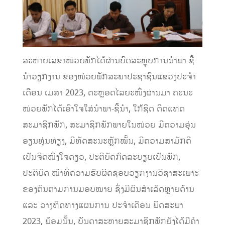
ສະຫາຍເລຂາໜ່ວຍພັກໄດ້ຜ່ານບົດສະຫຼຸບການນໍາພາ-ຊີ້
ນໍາວຽກງານ ຂອງໜ່ວຍພັກສະພາປະຊາຊົນແຂວງປະຈໍາ
ເດືອນ ເມສາ 2023, ຕະຫຼອດໄລຍະໜຶ່ງຜ່ານມາ ຄະນະ
ໜ່ວຍພັກໄດ້ເອົາໃຈໃສ່ນໍາພາ-ຊີ້ນໍາ, ໃກ້ຊິດ ຕິດແທດ
ສະມາຊິກພັກ, ສະມາຊິກພັກພາຍໃນໜ່ວຍ ມີຄວາມອຸ່ນ
ອຽນທຸ່ນທ່ຽງ, ມີທັດສະນະຫຼັກໝັ້ນ, ມີຄວາມສາມັກຄີ
ເປັນຈິດໜຶ່ງໃຈດຽວ, ປະຕິບັດກົດລະບຽບເປັນພັກ,
ປະຕິບັດ ໜ້າທີ່ຄວາມຮັບຜິດຊອບວຽກງານວິຊາສະເພາະ
ຂອງຕົນຕາມການມອບໝາຍ ຊຶ່ງມີຜົນສໍາເລັດຫຼາຍດ້ານ
ແລະ ວາງທິດທາງແຜນການ ປະຈໍາເດືອນ ພຶດສະພາ
2023, ພ້ອມນັ້ນ, ບັນດາສະຫາຍສະມາຊິກພັກຍັງໄດ້ມີຄໍາ