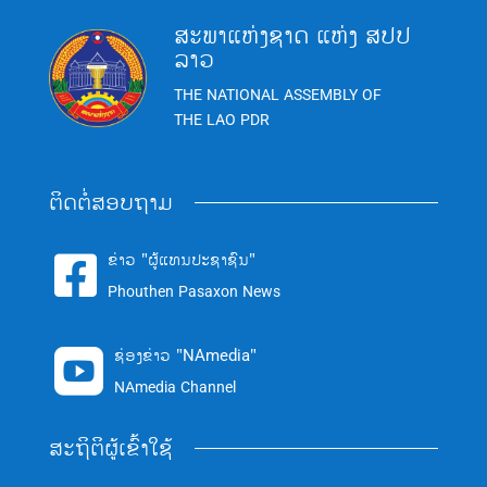
ສະພາແຫ່ງຊາດ ແຫ່ງ ສປປ
ລາວ
THE NATIONAL ASSEMBLY OF
THE LAO PDR
ຕິດຕໍ່ສອບຖາມ
ຂ່າວ "ຜູ້ແທນປະຊາຊົນ"

Phouthen Pasaxon News
ຊ່ອງຂ່າວ "NAmedia"

NAmedia Channel
ສະຖິຕິຜູ້ເຂົ້າໃຊ້