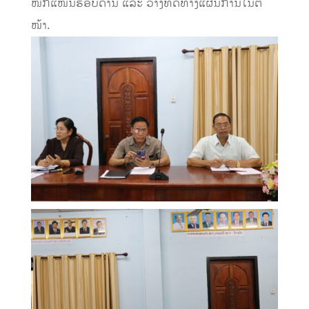
ໜັກແໜ້ນຮອບດ້ານ ແລະ ວາງທິດທາງແຜນການໃນຕໍ່
ໜ້າ.