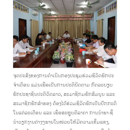
ຈຸດປະສົງຂອງການດໍາເນີນກອງປະຊຸມຮ່ວມຊີວິດພັກປະ
ຈໍາເດືອນ ແມ່ນເພື່ອເປັນການປະຕິບັດຕາມ ກົດລະບຽບ
ພັກປະຊາຊົນປະຕິວັດລາວ, ສະມາຊິກມພັກສົມບູນ ແລະ
ສະມາຊິກພັກສໍາຮອງ ຕ້ອງໄດ້ຮ່ວມຊີວິດພັກເປັນປົກກະຕິ
ໃນແຕ່ລະເດືອນ ແລະ ເພື່ອສະຫຼຸບຕີລາຄາ ການນໍາພາ-ຊີ້
ນໍາວຽກງານຕ່າງໆພາຍໃນໜ່ວຍໃຫ້ມີຄວາມເຂັ້ມແຂງ,