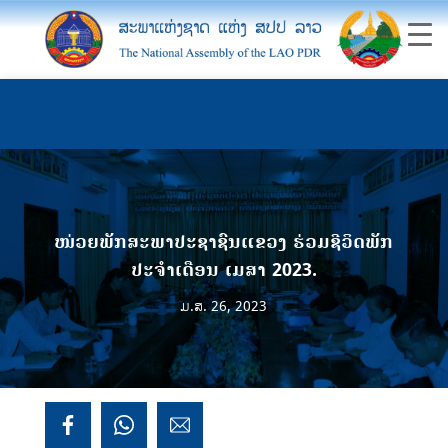
ໜ່ວຍພັກສະພາປະຊາຊົນແຂວງ ຮ່ວມຊີວິດພັກ
ປະຈໍາເດືອນ ເມສາ 2023.
ມ.ສ. 26, 2023