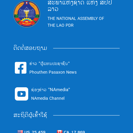
ສະພາແຫ່ງຊາດ ແຫ່ງ ສປປ
ລາວ
THE NATIONAL ASSEMBLY OF
THE LAO PDR
ຕິດຕໍ່ສອບຖາມ
ຂ່າວ "ຜູ້ແທນປະຊາຊົນ"

Phouthen Pasaxon News
ຊ່ອງຂ່າວ "NAmedia"

NAmedia Channel
ສະຖິຕິຜູ້ເຂົ້າໃຊ້