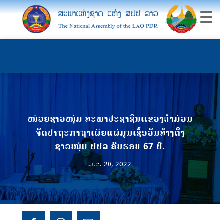
ໜ່ວຍຊາວໜຸ່ມ ສະພາປະຊາຊົນແຂວງຄໍາມ່ວນ
ຈັດປາຖະກາຖາເຜີຍແຜ່ມູນເຊື້ອວັນສ້າງຕັ້ງ
ຊາວໜຸ່ມ ປປລ ຄົບຮອບ 67 ປີ.
ມ.ສ. 20, 2022