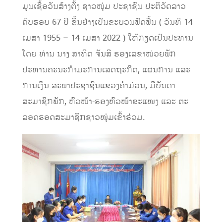
ມູນເຊື້ອວັນສ້າງຕັ້ງ ຊາວໜຸ່ມ ປະຊາຊົນ ປະຕິວັດລາວ
ຄົບຮອບ 67 ປີ ຂຶ້ນຢ່າງເປັນຂະບວນຟົດຟື້ນ ( ວັນທີ 14
ເມສາ 1955 – 14 ເມສາ 2022 ) ໃຫ້ກຽດເປັນປະທານ
ໂດຍ ທ່ານ ນາງ ສາທິດ ຈັນສີ ຮອງເລຂາໜ່ວຍພັກ
ປະທານຄະນະກຳມະການເສດຖະກິດ, ແຜນການ ແລະ
ການເງິນ ສະພາປະຊາຊົນແຂວງຄໍາມ່ວນ, ມີບັນດາ
ສະມາຊິກພັກ, ຫົວໜ້າ-ຮອງຫົວໜ້າຂະແໜງ ແລະ ຕະ
ລອດຮອດສະມາຊິກຊາວໜຸ່ມເຂົ້າຮ່ວມ.