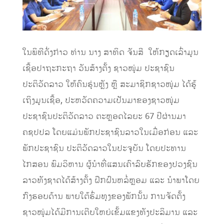
ໃນພິທີດັ່ງກ່າວ ທ່ານ ນາງ ສາທິດ ຈັນສີ ໃຫ້ກຽດເລົ່າມູນ
ເຊື້ອປາຖະກະຖາ ວັນສ້າງຕັ້ງ ຊາວໜຸ່ມ ປະຊາຊົນ
ປະຕິວັດລາວ ໃຫ້ຄົນຮຸ່ນຫຼັງ ຫຼື ສະມາຊິກຊາວໜຸ່ມ ໄດ້ຮູ້
ເຖິງມູນເຊື້ອ, ປະຫວັດຄວາມເປັນມາຂອງຊາວໜຸ່ມ
ປະຊາຊົນປະຕິວັດລາວ ຕະຫຼອດໄລຍະ 67 ປີຜ່ານມາ
ຄຊປປລ ໂດຍແມ່ນພັກປະຊາຊົນລາວໃນເມື່ອກ່ອນ ແລະ
ພັກປະຊາຊົນ ປະຕິວັດລາວໃນປະຈຸບັນ ໂດຍປະທານ
ໄກສອນ ພົມວິຫານ ຜູ້ນຳທີ່ແສນເຄົາລົບຮັກຂອງປວງຊົນ
ລາວທັງຊາດໄດ້ສ້າງຕັ້ງ ຝຶກຝົນຫລໍ່ຫຼອມ ແລະ ນຳພາໂດຍ
ກົງຮອບດ້ານ ພາຍໃຕ້ຮົ່ມທຸງຂອງພັກນັ້ນ ການຈັດຕັ້ງ
ຊາວໜຸ່ມໄດ້ມີການເຕີບໃຫຍ່ເຂັ້ມແຂງທັງປະລິມານ ແລະ