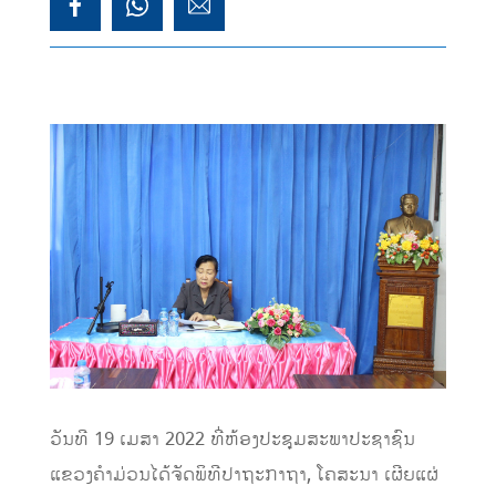
ວັນທີ 19 ເມສາ 2022 ທີ່ຫ້ອງປະຊຸມສະພາປະຊາຊົນ
ແຂວງຄໍາມ່ວນໄດ້ຈັດພິທີປາຖະກາຖາ, ໂຄສະນາ ເຜີຍແຜ່