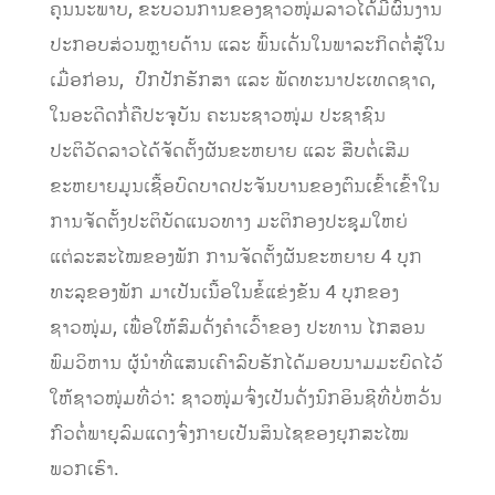
ຄຸນນະພາບ, ຂະບວນການຂອງຊາວໜຸ່ມລາວໄດ້ມີຜົນງານ
ປະກອບສ່ວນຫຼາຍດ້ານ ແລະ ພົ້ນເດັ່ນໃນພາລະກິດຕໍ່ສູ້ໃນ
ເມື່ອກ່ອນ, ປົກປັກຮັກສາ ແລະ ພັດທະນາປະເທດຊາດ,
ໃນອະດີດກໍ່ຄືປະຈຸບັນ ຄະນະຊາວໜຸ່ມ ປະຊາຊົນ
ປະຕິວັດລາວໄດ້ຈັດຕັ້ງຜັນຂະຫຍາຍ ແລະ ສືບຕໍ່ເສີມ
ຂະຫຍາຍມູນເຊື້ອບົດບາດປະຈັນບານຂອງຕົນເຂົ້າເຂົ້າໃນ
ການຈັດຕັ້ງປະຕິບັດແນວທາງ ມະຕິກອງປະຊຸມໃຫຍ່
ແຕ່ລະສະໄໝຂອງພັກ ການຈັດຕັ້ງຜັນຂະຫຍາຍ 4 ບຸກ
ທະລຸຂອງພັກ ມາເປັນເນື້ອໃນຂໍ້ແຂ່ງຂັນ 4 ບຸກຂອງ
ຊາວໜຸ່ມ, ເພື່ອໃຫ້ສົມດັ່ງຄຳເວົ້າຂອງ ປະທານ ໄກສອນ
ພົມວິຫານ ຜູ້ນຳທີ່ແສນເຄົາລົບຮັກໄດ້ມອບນາມມະຍົດໄວ້
ໃຫ້ຊາວໜຸ່ມທີ່ວ່າ: ຊາວໜຸ່ມຈົ່ງເປັນດັ່ງນົກອິນຊີທີ່ບໍ່ຫວັ່ນ
ກົວຕໍ່ພາຍຸລົມແດງຈົ່ງກາຍເປັນສິນໄຊຂອງຍຸກສະໄໝ
ພວກເຮົາ.