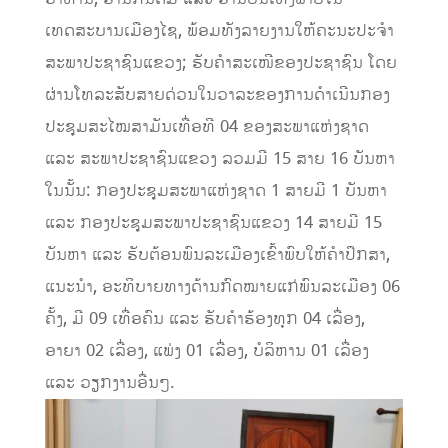
ເທດສະບານເມືອງໄຊ, ພ້ອມທັງລາຍງານໃຫ້ຄະນະປະຈໍາ
ສະພາປະຊາຊົນແຂວງ; ຮັບຄໍາສະເໜີຂອງປະຊາຊົນ ໂດຍ
ຜ່ານໂທລະສັບສາຍດ່ວນໃນວາລະຂອງການດໍາເນີນກອງ
ປະຊຸມສະໄໝສາມັນເທື່ອທີ 04 ຂອງສະພາແຫ່ງຊາດ
ແລະ ສະພາປະຊາຊົນແຂວງ ລວມມີ 15 ສາຍ 16 ບັນຫາ
ໃນນັ້ນ: ກອງປະຊຸມສະພາແຫ່ງຊາດ 1 ສາຍມີ 1 ບັນຫາ
ແລະ ກອງປະຊຸມສະພາປະຊາຊົນແຂວງ 14 ສາຍມີ 15
ບັນຫາ ແລະ ຮັບຕ້ອນພົນລະເມືອງເຂົ້າພົບໃຫ້ຄໍາປຶກສາ,
ແນະນໍາ, ອະທິບາຍທາງດ້ານກົດໝາຍແກ່ພົນລະເມືອງ 06
ຄັ້ງ, ມີ 09 ເທື່ອຄົນ ແລະ ຮັບຄໍາຮ້ອງທຸກ 04 ເລື່ອງ,
ອາຍາ 02 ເລື່ອງ, ແພ່ງ 01 ເລື່ອງ, ບໍລິຫານ 01 ເລື່ອງ
ແລະ ວຽກງານອື່ນໆ.