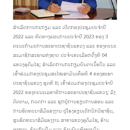
ສໍາເລັດການກະກຽມ ແລະ ເປີດກອງປະຊຸມປະຈໍາປີ
2022 ແລະ ທິດທາງແຜນການປະຈໍາປີ 2023 ຂອງ 3
ຄະນະກໍາມະການສະພາປະຊາຊົນແຂວງ ແລະ ຂອງຄະນະ
ສະມາຊິກສະພາແຫ່ງຊາດ ປະຈໍາເຂດເລືອກຕັ້ງທີ 04
ແຂວງອຸດົມໄຊ; ສໍາເລັດການກະກຽມບັນດາເນື້ອໃນ ແລະ
ເຂົ້າຮ່ວມກອງປະຊຸມສະໄໝສາມັນເທື່ອທີ 4 ຂອງສະພາ
ປະຊາຊົນແຂວງ ຊຸດທີ II; ເຂົ້າຮ່ວມກອງປະຊຸມປະຈຳປີ
2022 ຂອງຄະນະເລຂາທິການສະພາປະຊາຊົນແຂວງ; ລົງ
ຕິດຕາມ, ກວດກາ ແລະ ຊຸກຍູ້ການຮຽນການສອນ ແລະ
ການພັດທະນາສີມືແຮງງານ ຢູ່ໂຮງຮຽນເຕັກນິກວິຊາຊີບ,
ສູນພັດທະນາສີມືແຮງງານ ສາຂາແຂວງອຸດົມໄຊ, ຮ້ານ
ອາຫານ, ຮ້ານກິນດື່ມ ແລະ ຮ້ານບັນເທີງພາຍໃນ