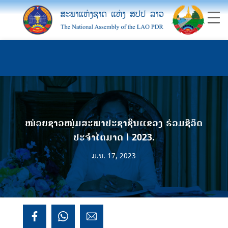
ໜ່ວຍຊາວໜຸ່ມສະພາປະຊາຊົນແຂວງ ຮ່ວມຊີວິດ
ປະຈໍາໄຕມາດ I 2023.
ມ.ນ. 17, 2023