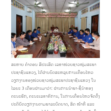
ສະຫາຍ ຄໍາດອນ ສີປະເສີດ ເລຂາໜ່ວຍຊາວໜຸ່ມສະພາ
ປະຊາຊົນແຂວງ, ໄດ້ຜ່ານບົດສະຫລຸບການເຄື່ອນໄຫວ
ວຽກງານຂອງໜ່ວຍຊາວໜຸ່ມສະພາປະຊາຊົນແຂວງ ໃນ
ໄລຍະ 3 ເດືອນຜ່ານມາວ່າ: ຜ່ານການນໍາພາ-ຊີ້ນໍາຂອງ
ຄະນະພັກ, ຄະນະເລຂາທິການ, ໃນການເຄື່ອນໄຫວຈັດຕັ້ງ
ປະຕິບັດວຽກງານຕາມພາລະບົດບາດ, ສິດ ໜ້າທີ່ ແລະ