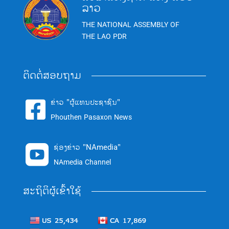
ລາວ
THE NATIONAL ASSEMBLY OF
THE LAO PDR
ຕິດຕໍ່ສອບຖາມ
ຂ່າວ "ຜູ້ແທນປະຊາຊົນ"

Phouthen Pasaxon News
ຊ່ອງຂ່າວ "NAmedia"

NAmedia Channel
ສະຖິຕິຜູ້ເຂົ້າໃຊ້