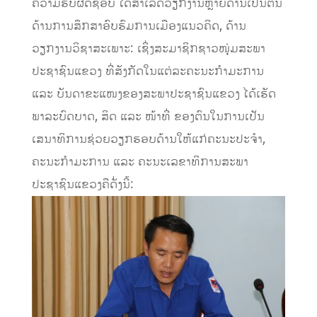
ຄວາມຮັບຜິດຊອບ ໄດ້ສໍາເລັດວຽກງານຫຼາຍດ້ານເປັນຕົ້ນ
ດ້ານການສຶກສາອົບຮົມການເມືອງແນວຄິດ, ດ້ານ
ວຽກງານວິຊາສະເພາະ: ເຊິ່ງສະມາຊິກຊາວໜຸ່ມສະພາ
ປະຊາຊົນແຂວງ ທີ່ສັງກັດໃນແຕ່ລະຄະນະກຳມະການ
ແລະ ບັນດາຂະແໜງຂອງສະພາປະຊາຊົນແຂວງ ໄດ້ເຮັດ
ພາລະບົດບາດ, ສິດ ແລະ ໜ້າທີ່ ຂອງຕົນໃນການເປັນ
ເສນາທິການຊ່ວຍວຽກຮອບດ້ານໃຫ້ແກ່ຄະນະປະຈຳ,
ຄະນະກຳມະການ ແລະ ຄະນະເລຂາທິການສະພາ
ປະຊາຊົນແຂວງຄືດັ່ງນີ້: