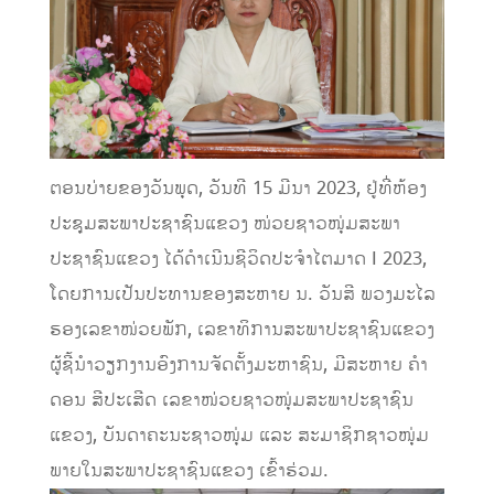
ຕອນບ່າຍຂອງວັນພຸດ, ວັນທີ 15 ມີນາ 2023, ຢູ່ທີ່ຫ້ອງ
ປະຊຸມສະພາປະຊາຊົນແຂວງ ໜ່ວຍຊາວໜຸ່ມສະພາ
ປະຊາຊົນແຂວງ ໄດ້ດໍາເນີນຊີວິດປະຈໍາໄຕມາດ I 2023,
ໂດຍການເປັນປະທານຂອງສະຫາຍ ນ. ວັນສີ ພວງມະໄລ
ຮອງເລຂາໜ່ວຍພັກ, ເລຂາທິການສະພາປະຊາຊົນແຂວງ
ຜູ້ຊີ້ນໍາວຽກງານອົງການຈັດຕັ້ງມະຫາຊົນ, ມີສະຫາຍ ຄໍາ
ດອນ ສີປະເສີດ ເລຂາໜ່ວຍຊາວໜຸ່ມສະພາປະຊາຊົນ
ແຂວງ, ບັນດາຄະນະຊາວໜຸ່ມ ແລະ ສະມາຊິກຊາວໜຸ່ມ
ພາຍໃນສະພາປະຊາຊົນແຂວງ ເຂົ້າຮ່ວມ.