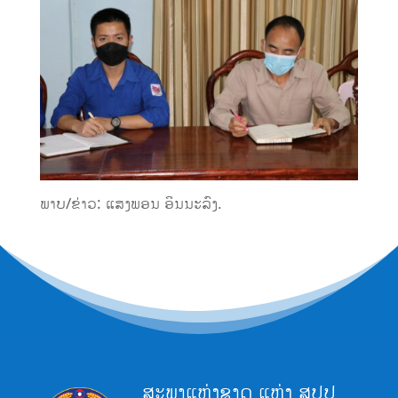
ພາບ/ຂ່າວ: ແສງພອນ ອິນນະລົງ.
ສະພາແຫ່ງຊາດ ແຫ່ງ ສປປ