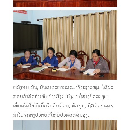
ຫລັງຈາກນັ້ນ, ບັນດາສະຫາຍສະມາຊິກຊາວໜຸ່ມ ໄດ້ປະ
ກອບຄໍາຄິດຄໍາເຫັນຢ່າງກົງໄປກົງມາ ຕໍ່ຮ່າງບົດສະຫຼຸບ,
ເພື່ອເຮັດໃຫ້ມີເນື້ອໃນຄົບຖ້ວມ, ສົມບູນ, ຖືກຕ້ອງ ແລະ
ນໍາໄປຈັດຕັ້ງປະຕິບັດໃຫ້ມີປະສິດທິຜົນສູງ.