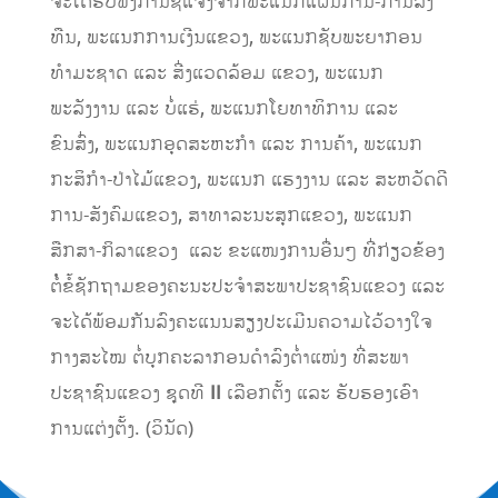
ຈະໄດ້ຮັບຟັງການຊີ້ແຈງຈາກພະແນກແຜນການ-ການລົງ
ທືນ, ພະແນກການເງີນແຂວງ, ພະແນກຊັບພະຍາກອນ
ທໍາມະຊາດ ແລະ ສີ່ງແວດລ້ອມ ແຂວງ, ພະແນກ
ພະລັງງານ ແລະ ບໍ່ແຮ່, ພະແນກໂຍທາທິການ ແລະ
ຂົນສົ່ງ, ພະແນກອຸດສະຫະກໍາ ແລະ ການຄ້າ, ພະແນກ
ກະສິກຳ-ປ່າໄມ້ແຂວງ, ພະແນກ ແຮງງານ ແລະ ສະຫວັດດີ
ການ-ສັງຄົມແຂວງ, ສາທາລະນະສຸກແຂວງ, ພະແນກ
ສືກສາ-ກິລາແຂວງ ແລະ ຂະແໜງການອື່ນໆ ທີ່ກ່ຽວຂ້ອງ
ຕໍໍ່ຂໍ້ຊັກຖາມຂອງຄະນະປະຈໍາສະພາປະຊາຊົນແຂວງ ແລະ
ຈະໄດ້ພ້ອມກັນລົງຄະແນນສຽງປະເມີນຄວາມໄວ້ວາງໃຈ
ກາງສະໄໝ ຕໍ່ບຸກຄະລາກອນດຳລົງຕໍ່າແໜ່ງ ທີ່ສະພາ
ປະຊາຊົນແຂວງ ຊຸດທີ
II
ເລືອກຕັ້ງ ແລະ ຮັບຮອງເອົາ
ການແຕ່ງຕັ້ງ. (ວິນັດ)