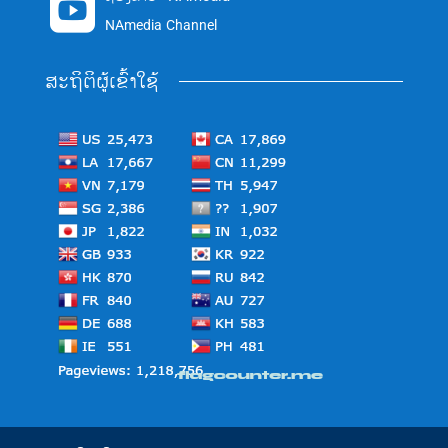

NAmedia Channel
ສະຖິຕິຜູ້ເຂົ້າໃຊ້