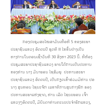
ກອງປະຊຸມສະໄໝສາມັນເທື່ອທີ 5 ຂອງສະພາ
ປະຊາຊົນແຂວງ ອັດຕະປື ຊຸດທີ II ໄຂຂຶ້ນຢ່າງເປັນ
ທາງການໃນຕອນເຊົ້າວັນທີ 30 ສິງຫາ 2023 ນີ້. ທີ່ຫ້ອງ
ປະຊຸມສະພາປະຊາຊົນແຂວງ ພາຍໃຕ້ການເປັນປະທານ
ຂອງທ່ານ ນາງ ມີນາພອນ ໄຊສົມພູ ປະທານສະພາ
ປະຊາຊົນແຂວງ ອັດຕະປື, ເປັນກຽດເຂົ້າຮ່ວມມີທ່ານ ປອ
ນາງ ສູນທອນ ໄຊຍະຈັກ ເລຂາທິການສູນກາງພັກ ຮອງ
ປະທານສະພາແຫ່ງຊາດ, ທ່ານ ເລັດ ໄຊຍະພອນ ເຈົ້າ
ແຂວງໆອັດຕະປື, ມີບັນດາທ່ານຄະນະປະຈໍາພັກແຂວງ,