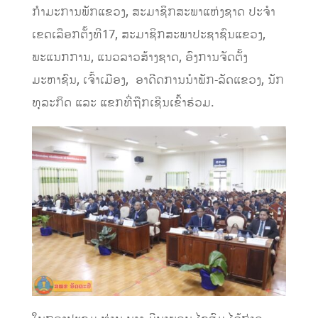
ກໍາມະການພັກແຂວງ, ສະມາຊິກສະພາແຫ່ງຊາດ ປະ​ຈຳ
ເຂດເລືອກຕັ້ງທີ17, ສະມາຊິກສະພາປະຊາຊົນແຂວງ,
ພະແນກການ, ແນວລາວສ້າງຊາດ, ອົງການຈັດຕັ້ງ
ມະຫາຊົນ, ເຈົ້າເມືອງ, ອາດີດການນໍາພັກ-ລັດແຂວງ, ນັກ
ທຸລະກິດ ແລະ ແຂກທີ່ຖືກເຊີນເຂົ້າຮ່ວມ.