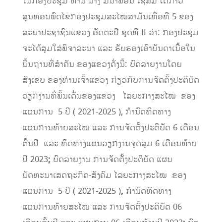
ໃນກອງປະຊຸມ ທ່ານ ນາງ ມີນາພອນ ໄຊສົມ ໄດ້ກ່າວ
ສູນທອນພົດໄຂກອງປະຊຸມສະໄໝສາມັນເທື່ອທີ 5 ຂອງ
ສະພາປະຊາຊົນແຂວງ ອັດຕະປື ຊຸດທີ II ວ່າ: ກອງປະຊຸມ
ຈະໄດ້ສຸມໃສ່ພິຈາລະນາ ແລະ ຮັບຮອງເອົາບັນດາເນື້ອໃນ
ພື້ນຖານທີ່ສໍາຄັນ ຂອງແຂວງດັ່ງນີ້: ບົດລາຍງານໂດຍ
ສັງເຂບ ຂອງທ່ານເຈົ້າແຂວງ ກ່ຽວກັບການຈັດຕັ້ງປະຕິບັດ
ວຽກງານທີ່ພົ້ນເດັ່ນຂອງແຂວງ ໄລຍະກາງສະໄໝ ຂອງ
ແຜນການ 5 ປີ ( 2021-2025 ), ກໍານົດທິດທາງ
ແຜນການທ້າຍສະໄໝ ແລະ ການຈັດຕັ້ງປະຕິບັດ 6 ເດືອນ
ຕົ້ນປີ ແລະ ທິດທາງແຜນວຽກງານຈຸດສຸມ 6 ເດືອນທ້າຍ
ປີ 2023
;
ບົດລາຍງານ ການຈັດຕັ້ງປະຕິບັດ ແຜນ
ພັດທະນາເສດຖະກິດ-ສັງຄົມ ໄລຍະກາງສະໄໝ ຂອງ
ແຜນການ 5 ປີ ( 2021-2025 )
,
ກໍານົດທິດທາງ
ແຜນການທ້າຍສະໄໝ ແລະ ການຈັດຕັ້ງປະຕິບັດ 06