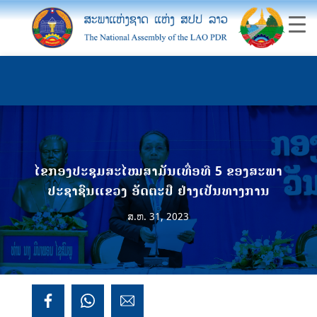
ໄຂກອງປະຊຸມສະໄໝສາມັນເທື່ອທີ 5 ຂອງສະພາ
ປະຊາຊົນແຂວງ ອັດຕະປື ຢ່າງເປັນທາງການ
ສ.ຫ. 31, 2023