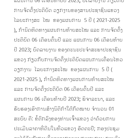
ແຜນການ 06 ເດືອນທ້າຍປີ 2023
;
ບົດລາຍງານ ກ່ຽວກັບ
ການຈັດຕັ້ງປະຕິບັດ ວຽກງານຂອງສານປະຊາຊົນແຂວງ
ໄລຍະກາງສະ ໄໝ ຂອງແຜນການ 5 ປີ ( 2021-2025
)
,
ກໍານົດທິດທາງແຜນການທ້າຍສະໄໝ ແລະ ການຈັດຕັ້ງ
ປະຕິບັດ 06 ເດືອນຕົ້ນປີ ແລະ ແຜນການ 06 ເດືອນທ້າຍ
ປີ 2023
;
ບົດລາຍງານ ຂອງຄະນະປະຈໍາສະພາປະຊາຊົນ
ແຂວງ ກ່ຽວກັບການຈັດຕັ້ງປະຕິບັດແຜນການເຄື່ອນໄຫວ
ວຽກງານ ໄລຍະກາງສະໄໝ ຂອງແຜນການ 5 ປີ (
2021-2025 )
,
ກໍານົດທິດທາງແຜນການທ້າຍສະໄໝ
ແລະ ການຈັດຕັ້ງປະຕິບັດ 06 ເດືອນຕົ້ນປີ ແລະ
ແຜນການ 06 ເດືອນທ້າຍປີ 2023
;
ພິຈາລະນາ, ແລະ
ຮັບຮອງເອົາການສ້າງນິຕິກໍາໃຕ້ກົດໝາຍ ຈໍານວນ 01
ສະບັບ ຄື: ຂໍ້ຕົກລົງຂອງທ່ານເຈົ້າແຂວງ ວ່າດ້ວຍການ
ປະເມີນລາຄາທີ່ດີນໃນທົ່ວແຂວງ ອັດຕະປື; ກອງປະຊຸມ