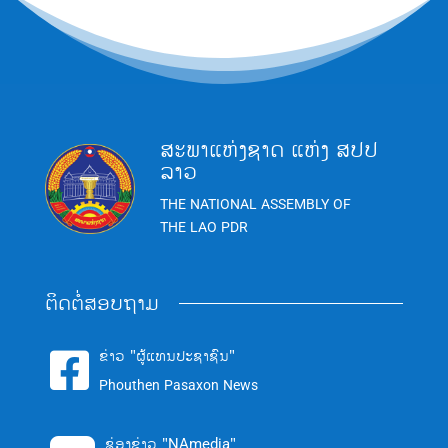
ສະພາແຫ່ງຊາດ ແຫ່ງ ສປປ
ລາວ
THE NATIONAL ASSEMBLY OF
THE LAO PDR
ຕິດຕໍ່ສອບຖາມ
ຂ່າວ "ຜູ້ແທນປະຊາຊົນ"

Phouthen Pasaxon News
ຊ່ອງຂ່າວ "NAmedia"