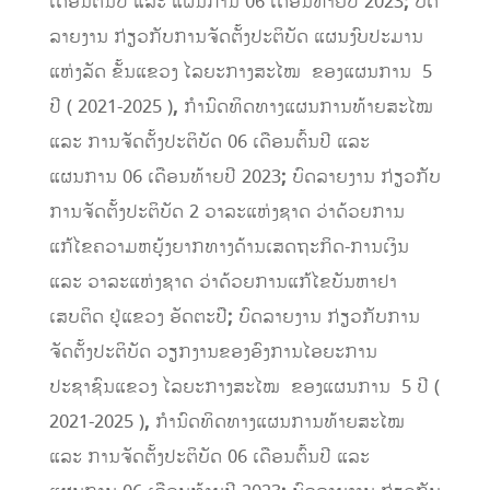
ເດືອນຕົ້ນປີ ແລະ ແຜນການ 06 ເດືອນທ້າຍປີ 2023
;
ບົດ
ລາຍງານ ກ່ຽວກັບການຈັດຕັ້ງປະຕິບັດ ແຜນງົບປະມານ
ແຫ່ງລັດ ຂັ້ນແຂວງ ໄລຍະກາງສະໄໝ ຂອງແຜນການ 5
ປີ ( 2021-2025 )
,
ກໍານົດທິດທາງແຜນການທ້າຍສະໄໝ
ແລະ ການຈັດຕັ້ງປະຕິບັດ 06 ເດືອນຕົ້ນປີ ແລະ
ແຜນການ 06 ເດືອນທ້າຍປີ 2023
;
ບົດລາຍງານ ກ່ຽວກັບ
ການຈັດຕັ້ງປະຕິບັດ 2 ວາລະແຫ່ງຊາດ ວ່າດ້ວຍການ
ແກ້ໄຂຄວາມຫຍຸ້ງຍາກທາງດ້ານເສດຖະກິດ-ການເງິນ
ແລະ ວາລະແຫ່ງຊາດ ວ່າດ້ວຍການແກ້ໄຂບັນຫາຢາ
ເສບຕິດ ຢູ່ແຂວງ ອັດຕະປື
;
ບົດລາຍງານ ກ່ຽວກັບການ
ຈັດຕັ້ງປະຕິບັດ ວຽກງານຂອງອົງການໄອຍະການ
ປະຊາຊົນແຂວງ ໄລຍະກາງສະໄໝ ຂອງແຜນການ 5 ປີ (
2021-2025 )
,
ກໍານົດທິດທາງແຜນການທ້າຍສະໄໝ
ແລະ ການຈັດຕັ້ງປະຕິບັດ 06 ເດືອນຕົ້ນປີ ແລະ