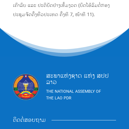
ເຄົາລົບ ແລະ ປະຕິບັດຢ່າງເຂັ້ມງວດ (ບົດໂອ້ລົມຕໍ່ກອງ
ປະຊຸມຈັດຕັ້ງທົ່ວປະເທດ ຄັ້ງທີ 7, ໜ້າທີ 11).
ສະພາແຫ່ງຊາດ ແຫ່ງ ສປປ
ລາວ
THE NATIONAL ASSEMBLY OF
THE LAO PDR
ຕິດຕໍ່ສອບຖາມ