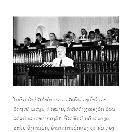
ໃນເງື່ອນໄຂພັກກໍາອໍານາດ ພວກເຮົາຕ້ອງເຂົ້າໃຈວ່າ
ລັດຖະທໍາມະນູນ, ກົດໝາຍ, ດໍາລັດຕ່າງໆຂອງລັດ ລ້ວນ
ແຕ່ແມ່ນແນວທາງຂອງພັກ ທີ່ໄດ້ຫັນເປັນອັນລະອຽດ,
ສະນັ້ນ ອົງການພັກ, ອໍານາດການປົກຄອງ ທຸກຂັ້ນ ຕ້ອງ