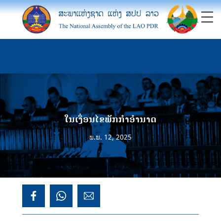
ໃນເງື່ອນໄຂພັກກໍາອໍານາດ
ພ.ພ. 12, 2025