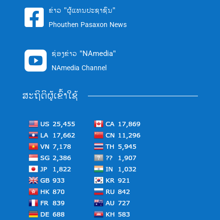
ຂ່າວ "ຜູ້ແທນປະຊາຊົນ"

Phouthen Pasaxon News
ຊ່ອງຂ່າວ "NAmedia"

NAmedia Channel
ສະຖິຕິຜູ້ເຂົ້າໃຊ້