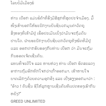
ໂລບບໍ່ມີເມືອງພໍ
………………………………………………………………..
ທ່ານ ເປືອກ ແມ່ນພໍ່ຄ້າທີ່ຮັ່ງມີສີສຸກທີ່ສຸດປະຈຳເມືອງ. ມື້
ໜຶ່ງເຂົາບອກໃຫ້ພະນັກງານບັນຊີບວກມູນຄ່າວັດຖຸ
ສິ່ງຂອງທີ່ເຂົາມີຢູ່ ເພື່ອປະເມີນເບິ່ງວ່າມັນຈະກຸ້ມດົນ
ປານໃດ. ຝ່າຍພະນັກງານບັນຊີບວກວັດຖຸທັງໝົດທີ່ມີຢູ່
ເເລະ ອອກປາກຮັບຮອງກັບທ່ານ ເປືອກ ວ່າ ມັນຈະກຸ້ມ
ກິນຮອດເຈັດເຊັ່ນຄົນ.
ແທນທີ່ຈະດີໃຈ ແລະ ຫາຍຫ່ວງ ທ່ານ ເປືອກ ພັດສະແດງ
ອາການກຸ້ມອົກທົກໃຈກວ່າເກົ່າອອກມາ. ເຂົາຫາຍໃຈ
ບາດເລິກໆດ້ວຍຄວາມອຸກອັ່ງ ແລະ ເປັ່ງສຽງອອກມາວ່າ :
“ອ້າວ ! ຄັນຊັ້ນ ຊິໃຫ້ລູກຫຼານເຊັ່ນຄົນທີເເປດຂອງເຮົາກິນ
ຫຍັງ?”
GREED UNLIMITED