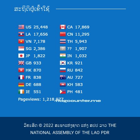
ສະຖິຕິຜູ້ເຂົ້າໃຊ້
ລິຂະສິດ © 2022 ສະພາແຫ່ງຊາດ ແຫ່ງ ສປປ ລາວ THE
NATIONAL ASSEMBLY OF THE LAO PDR