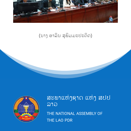
(ນາງ ອາລິນ ສຸພິມມະປະດິດ)
ສະພາແຫ່ງຊາດ ແຫ່ງ ສປປ
ລາວ
THE NATIONAL ASSEMBLY OF
THE LAO PDR