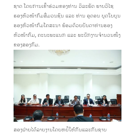
ຊາດ ໂດຍການເຂົ້າຮ່ວມຂອງທ່ານ ວິລະພັດ ພາບວິໄຊ
ຮອງຫົວໜ້າກົມສື່ມວນຊົນ ແລະ ທ່ານ ອຸດອນ ບຸດໃບບຸນ
ຮອງຫົວໜ້າກົມໂຄສະນາ ພ້ອມດ້ວຍບັນດາທ່ານຮອງ
ຫົວໜ້າກົມ, ຄະນະພະແນກ ແລະ ພະນັກງານຈຳນວນໜຶ່ງ
ຂອງສອງກົມ.
ສອງຝ່າຍໄດ້ລາຍງານໂດຍຫຍໍ້ໃຫ້ກັນແລະກັນຊາບ