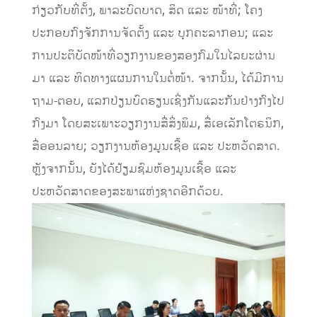
ກ່ຽວກັບທີ່ຕັ້ງ, ພາລະບົດບາດ, ສິດ ແລະ ໜ້າທີ່; ໂຄງ
ປະກອບກົງຈັກການຈັດຕັ້ງ ແລະ ບຸກຄະລາກອນ; ແລະ
ການປະຕິບັດໜ້າທີ່ວຽກງານຂອງສອງກົມໃນໄລຍະຜ່ານ
ມາ ແລະ ທິດທາງແຜນການໃນຕໍ່ໜ້າ. ຈາກນັ້ນ, ໄດ້ມີການ
ຖາມ-ຕອບ, ແລກປ່ຽນບົດຮຽນເຊິ່ງກັນແລະກັນຢ່າງກົງໄປ
ກົງມາ ໂດຍສະເພາະວຽກງານສື່ສິ່ງພິມ, ສື່ເອເລັກໂຕຣນິກ,
ສື່ອອນລາຍ; ວຽກງານຫ້ອງມູນເຊື້ອ ແລະ ປະຫວັດສາດ.
ຫຼັງຈາກນັ້ນ, ຍັງໄດ້ຢ້ຽມຊົມຫ້ອງມູນເຊື້ອ ແລະ
ປະຫວັດສາດຂອງສະພາແຫ່ງຊາດອີກດ້ວຍ.