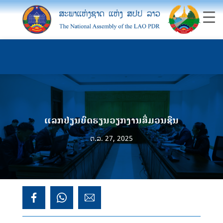
ແລກປ່ຽນບົດຮຽນວຽກງານສື່ມວນຊົນ
ຕ.ລ. 27, 2025