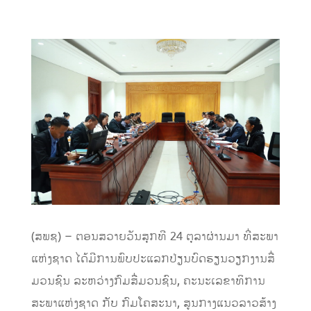
​(ສພຊ) – ຕອນສວາຍວັນສຸກທີ 24 ຕຸລາຜ່ານມາ ທີ່ສະພາ
ແຫ່ງຊາດ ໄດ້ມີການພົບປະແລກປ່ຽນບົດຮຽນວຽກງານສື່
ມວນຊົນ ລະຫວ່າງກົມສື່ມວນຊົນ, ຄະນະເລຂາທິການ
ສະພາແຫ່ງຊາດ ກັບ ກົມໂຄສະນາ, ສູນກາງແນວລາວສ້າງ