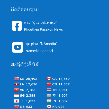
ຕິດຕໍ່ສອບຖາມ
ຂ່າວ "ຜູ້ແທນປະຊາຊົນ"

Phouthen Pasaxon News
ຊ່ອງຂ່າວ "NAmedia"

NAmedia Channel
ສະຖິຕິຜູ້ເຂົ້າໃຊ້