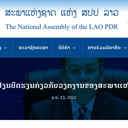
ງ
ສະມາຊິກສະພາ
ນິຕິກຳ
ການຮ່ວມມືສາກົນ
່ຽນບົດຮຽນກ່ຽວກັບວຽກງານຂອງສະພາແຫ
ພ.ພ. 23, 2022