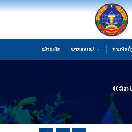
ໜ້າຫລັກ
ພາກສະເໜີ
ການຈັດຕັ້
ແລກປ