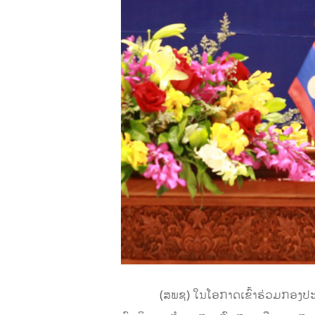
(ສພຊ) ໃນໂອກາດເຂົ້າຮ່ວມກອງປະຊຸມພ