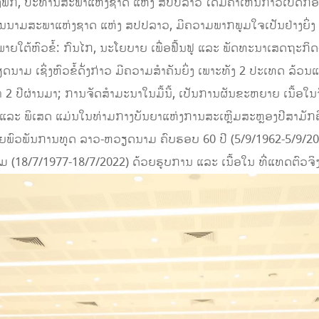
ງພັກ, ປະທານສະພາແຫ່ງຊາດ ແຫ່ງ ສປປລາວ ໄດ້ມີຄໍາເຫັນກ່າວເປີດ
ນາມສະພາແຫ່ງຊາດ ແຫ່ງ ສປປລາວ, ມີຄວາມພາກພູມໃຈເປັນຢ່າງຍິ່ງ 
ຍໃຕ້ຫົວຂໍ້: ກົນໄກ, ນະໂຍບາຍ ເພື່ອຟື້ນຟູ ແລະ ພັດທະນາເສດຖະກິ
າມ ເຊິ່ງຫົວຂໍ້ດັ່ງກ່າວ ມີຄວາມສຳຄັນຍິ່ງ ເພາະທັງ 2 ປະເທດ ລ້ວ
 ປີຜ່ານມາ; ການຈັດສໍາມະນາໃນມື້ນີ້, ເປັນການຜັນຂະຫຍາຍ ເນື້ອໃນ
ແລະ ພິເສດ ແມ່ນໃນທ່າມກາງບັນຍາແຫ່ງການສະເຫຼີມສະຫຼອງປີສາມັ
ສາຍພົວພັນການທູດ ລາວ-ຫວຽດນາມ ຄົບຮອບ 60 ປີ (5/9/1962-5/9/2
(18/7/1977-18/7/2022) ດ້ວຍຮູບການ ແລະ ເນື້ອໃນ ທີ່ແທດຕົວຈິງ