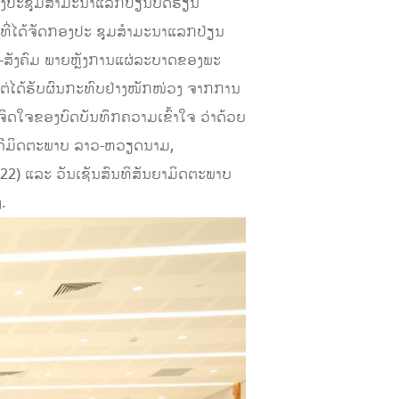
ກອງປະຊຸມສໍາມະນາແລກປ່ຽນບົດຮຽນ
ທີ່ໄດ້ຈັດກອງປະ ຊຸມສໍາມະນາແລກປ່ຽນ
ດ-ສັງຄົມ ພາຍຫຼັງການແຜ່ລະບາດຂອງພະ
ນແຕ່ໄດ້ຮັບຜົນກະທົບຢ່າງໜັກໜ່ວງ ຈາກການ
ຈິດໃຈຂອງບົດບັນທຶກຄວາມເຂົ້າໃຈ ວ່າດ້ວຍ
ກຄີມິດຕະພາບ ລາວ-ຫວຽດນາມ,
022) ແລະ ວັນເຊັນສົນທິສັນຍາມິດຕະພາບ
.