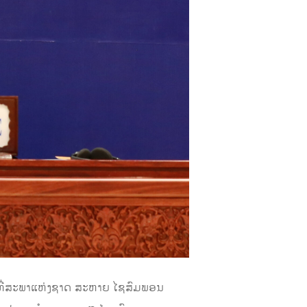
ີ່ສະພາແຫ່ງຊາດ ສະຫາຍ ໄຊສົມພອນ