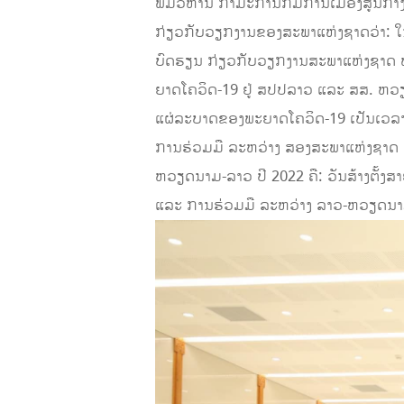
ພົມວິຫານ ກໍາມະການກົມການເມືອງສູນກາ
ກ່ຽວກັບວຽກງານຂອງສະພາແຫ່ງຊາດວ່າ: ໃນ
ບົດຮຽນ ກ່ຽວກັບວຽກງານສະພາແຫ່ງຊາດ ພາ
ຍາດໂຄວິດ-19 ຢູ່ ສປປລາວ ແລະ ສສ. ຫວຽດນ
ແຜ່ລະບາດຂອງພະຍາດໂຄວິດ-19 ເປັນເວລາ 2
ການຮ່ວມມື ລະຫວ່າງ ສອງສະພາແຫ່ງຊາດ 
ຫວຽດນາມ-ລາວ ປີ 2022 ຄື: ວັນສ້າງຕັ້ງ
ແລະ ການຮ່ວມມື ລະຫວ່າງ ລາວ-ຫວຽດນາມ 