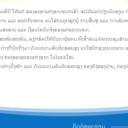
ີ່ດີ ໃຫ້ແກ່ ສອງສະພາແຫ່ງຊາດພວກເຮົາ ຈະໄດ້ແລກປ່ຽນບົດຮຽນ ກ
ບາຍ ແລະ ອອກກົດໝາຍ ແນໃສ່ກະຕຸກຊຸກຍູ້ ການຟື້ນຟູ ແລະ ການພັດທະ
ມສະພາບ ແລະ ເງື່ອນໄຂຕົວຈິງຂອງແຕ່ລະປະເທດ.
ດສະໜົມ, ຮຽກຮ້ອງໃຫ້ບັນດາຜູ້ແທນ ທີ່ເຂົ້າຮ່ວມກອງປະຊຸມສຳມະ
າງໆ ຢ່າງກົງໄປກົງມາ ດ້ວຍຄວາມຮັບຜິດຊອບສູງ ແນໃສ່ຍົກສູງຄຸນນະພາບ 
ືອງ ຂອງສອງສະພາແຫ່ງຊາດ ໃນໄລຍະໃໝ່.
ງຕັ້ງໜ້າ ແລະ ດ້ວຍຄວາມຮັບຜິດຊອບສູງ ຂອງທັງສອງຝ່າຍ, ກອງປະຊຸ
ຕິດຕໍ່ສອບຖາມ