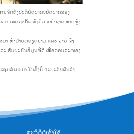
ານຈັດຕັ້ງປະຕິບັດພາລະບົດບາດຂອງ
ນາ ເສດຖະກິດ-ສັງຄົມ ແຫ່ງຊາດ ພາຍຫຼັງ
ນາ ທັງຝ່າຍຫວຽດນາມ ແລະ ລາວ ຈົ່ງ
ແລະ ຮັບປະກັນຂໍ້ມູນທີ່ດີ ເພື່ອຕອບສະໜອງ
ມສໍາມະນາ ໃນຄັ້ງນີ້ ຈະປະສົບຜົນສໍາ
ສະຖິຕິຜູ້ເຂົ້າໃຊ້