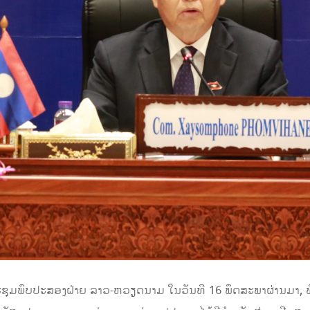
ົບປະສອງຝ່າຍ ລາວ-ຫວຽດນາມ ໃນວັນທີ 16 ພຶດສະພາຜ່ານມາ, ທ