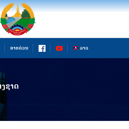
ສາຍດ່ວນ
ລາວ
່ງຊາດ