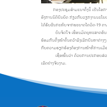
ກອງປະຊຸມສໍາມະນາຄັ້ງນີ້ ເປັນໂອກາດທ
ອົງການນິຕິບັນຍັດ ກ່ຽວກັບວຽກງານນະໂຍ
ໄດ້ຮັບຜົນກະທົບຈາກພະຍາດໂຄວິດ-19 ຕາ
​ບົນຈິດໃຈ ເພື່ອນມິດຍຸທະສາດອັນສະໜິ
ພ້ອມກັນຕັ້ງໜ້າຄົ້ນຄວ້າລົງເລິກບັນຫາຕ່
ກັບຄວາມຮຽກຮ້ອງຕ້ອງການໜ້າທີ່ການເມ
​ ເຊື່ອໝັ້ນວ່າ ດ້ວຍການປະກອບສ່ວນຢ່າ
ເລັດຢ່າງຈົບງາມ.