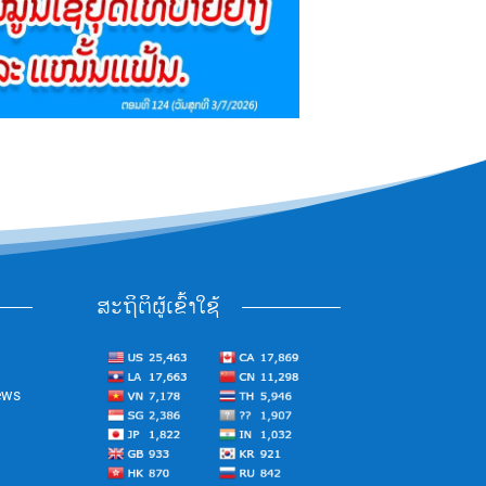
ສະຖິຕິຜູ້ເຂົ້າໃຊ້
ews