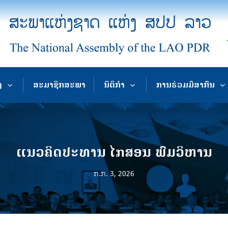
ງ
ສະມາຊິກສະພາ
ນິຕິກຳ
ການຮ່ວມມືສາກົນ
ແນວຄິດປະທານ ໄກສອນ ພົມວິຫານ
ກ.ກ. 3, 2026