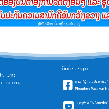
ຕິດຕໍ່ສອບຖາມ
ປປ ລາວ
ຂ່າວ "ຜູ້ແທນປະຊາຊົນ"

THE LAO PDR
Phouthen Pasaxon N
ຊ່ອງຂ່າວ "NAmedia"
