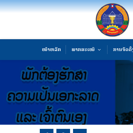
ໜ້າຫລັກ
ພາກສະເໜີ
ການຈັດຕັ້