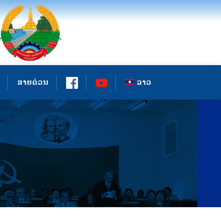
ສາຍດ່ວນ
ລາວ