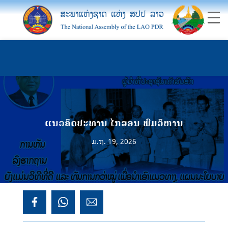
ແນວຄິດປະທານ ໄກສອນ ພົມວິຫານ
ມ.ຖ. 19, 2026