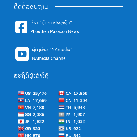
ຕິດຕໍ່ສອບຖາມ
ຂ່າວ "ຜູ້ແທນປະຊາຊົນ"

Phouthen Pasaxon News
ຊ່ອງຂ່າວ "NAmedia"

NAmedia Channel
ສະຖິຕິຜູ້ເຂົ້າໃຊ້