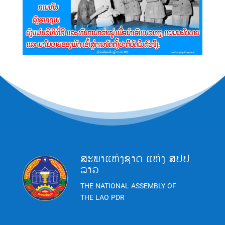
ສະພາແຫ່ງຊາດ ແຫ່ງ ສປປ
ລາວ
THE NATIONAL ASSEMBLY OF
THE LAO PDR