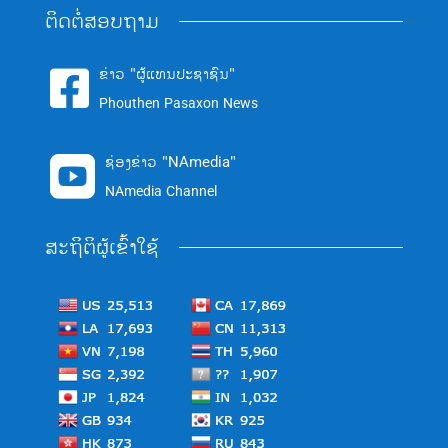
ຕິດຕໍ່ສອບຖາມ
ຂ່າວ "ຜູ້ແທນປະຊາຊົນ"

Phouthen Pasaxon News
ຊ່ອງຂ່າວ "NAmedia"

NAmedia Channel
ສະຖິຕິຜູ້ເຂົ້າໃຊ້