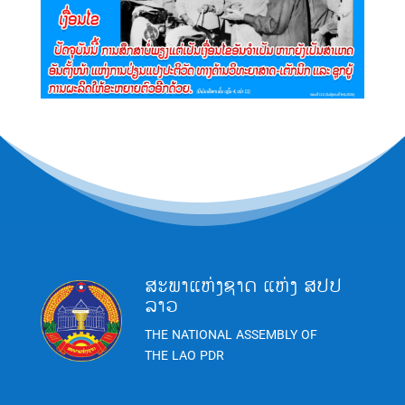
ສະພາແຫ່ງຊາດ ແຫ່ງ ສປປ
ລາວ
THE NATIONAL ASSEMBLY OF
THE LAO PDR