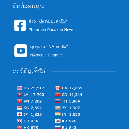
ຕິດຕໍ່ສອບຖາມ
ຂ່າວ "ຜູ້ແທນປະຊາຊົນ"

Phouthen Pasaxon News
ຊ່ອງຂ່າວ "NAmedia"

NAmedia Channel
ສະຖິຕິຜູ້ເຂົ້າໃຊ້