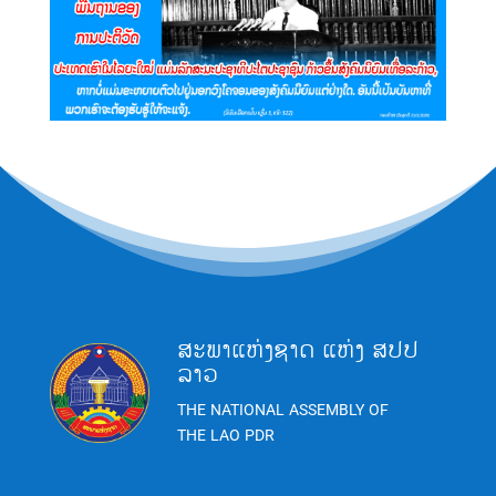
ສະພາແຫ່ງຊາດ ແຫ່ງ ສປປ
ລາວ
THE NATIONAL ASSEMBLY OF
THE LAO PDR