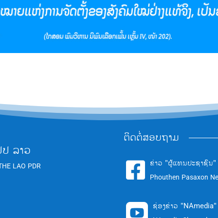
ຕິດຕໍ່ສອບຖາມ
ປປ ລາວ
ຂ່າວ "ຜູ້ແທນປະຊາຊົນ"

THE LAO PDR
Phouthen Pasaxon N
ຊ່ອງຂ່າວ "NAmedia"
