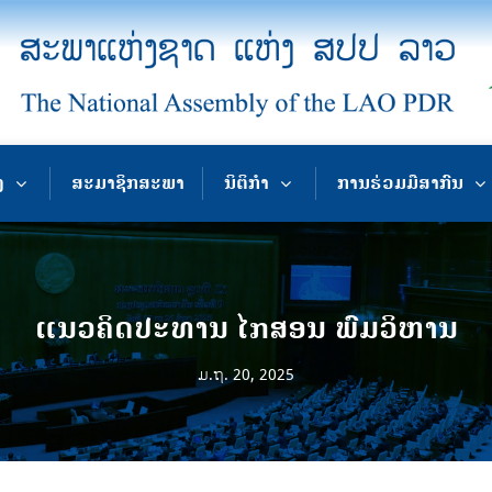
ງ
ສະມາຊິກສະພາ
ນິຕິກຳ
ການຮ່ວມມືສາກົນ
ແນວຄິດປະທານ ໄກສອນ ພົມວິຫານ
ມ.ຖ. 20, 2025