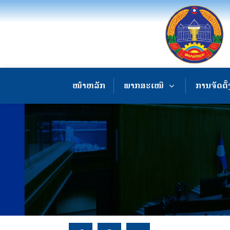
ໜ້າຫລັກ
ພາກສະເໜີ
ການຈັດຕັ້