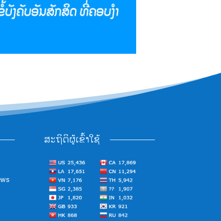
ສະຖິຕິຜູ້ເຂົ້າໃຊ້
ews