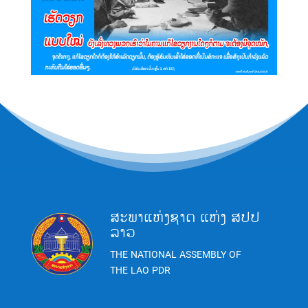
ສະພາແຫ່ງຊາດ ແຫ່ງ ສປປ
ລາວ
THE NATIONAL ASSEMBLY OF
THE LAO PDR