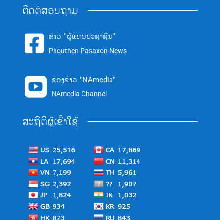
ຕິດຕໍ່ສອບຖາມ
ຂ່າວ "ຜູ້ແທນປະຊາຊົນ"

Phouthen Pasaxon News
ຊ່ອງຂ່າວ "NAmedia"

NAmedia Channel
ສະຖິຕິຜູ້ເຂົ້າໃຊ້