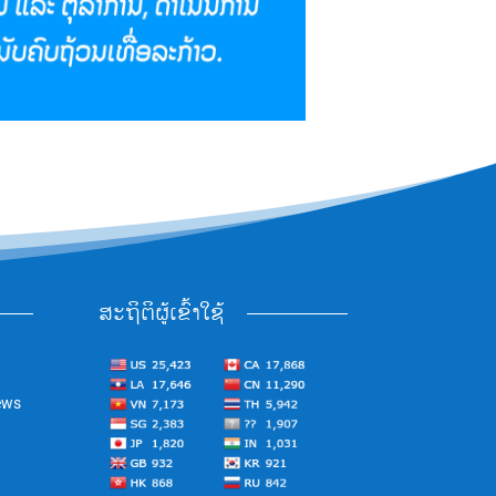
ສະຖິຕິຜູ້ເຂົ້າໃຊ້
ews