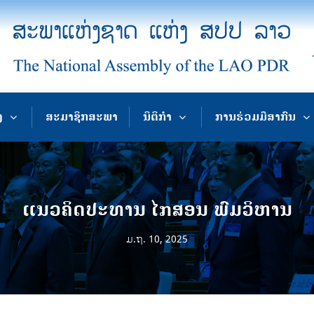
ງ
ສະມາຊິກສະພາ
ນິຕິກຳ
ການຮ່ວມມືສາກົນ
ແນວຄິດປະທານ ໄກສອນ ພົມວິຫານ
ມ.ຖ. 10, 2025