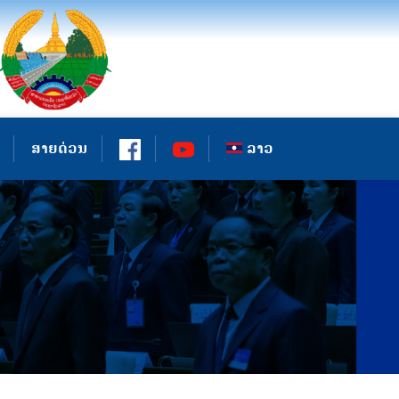
ສາຍດ່ວນ
ລາວ