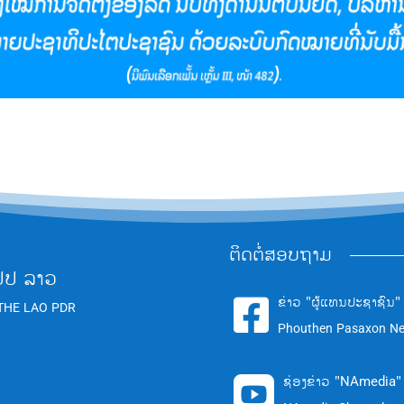
ຕິດຕໍ່ສອບຖາມ
ປປ ລາວ
ຂ່າວ "ຜູ້ແທນປະຊາຊົນ"

THE LAO PDR
Phouthen Pasaxon N
ຊ່ອງຂ່າວ "NAmedia"
