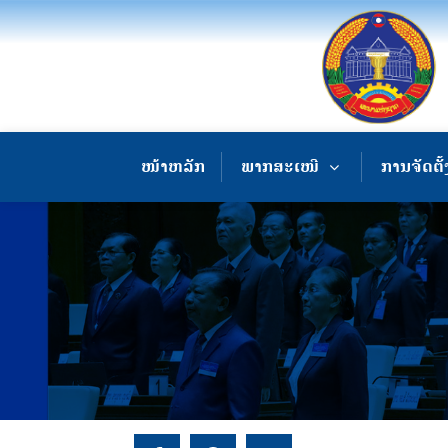
ໜ້າຫລັກ
ພາກສະເໜີ
ການຈັດຕັ້