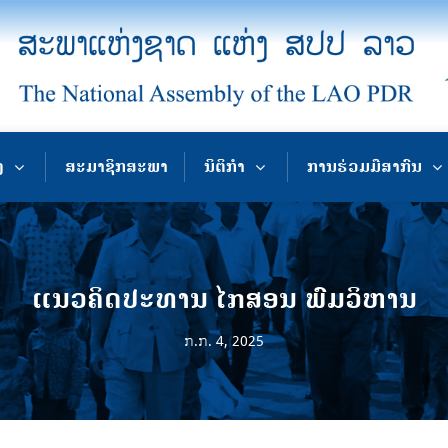
ງ
ສະມາຊິກສະພາ
ນິຕິກຳ
ການຮ່ວມມືສາກົນ
ແນວຄິດປະທານ ໄກສອນ ພົມວິຫານ
ກ.ກ. 4, 2025