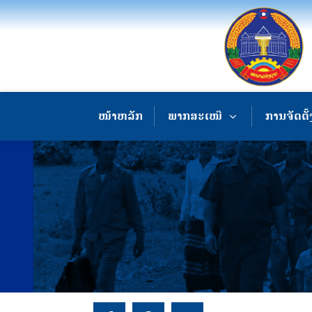
ໜ້າຫລັກ
ພາກສະເໜີ
ການຈັດຕັ້