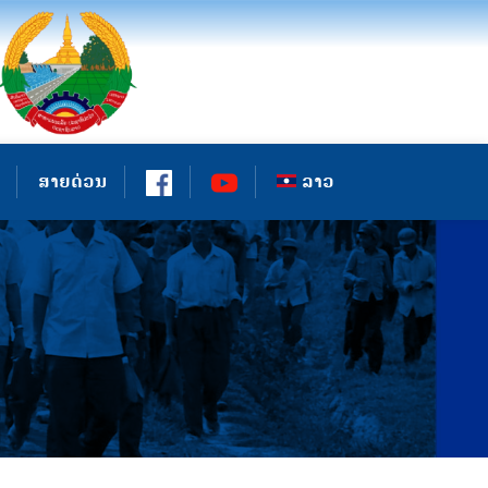
ສາຍດ່ວນ
ລາວ