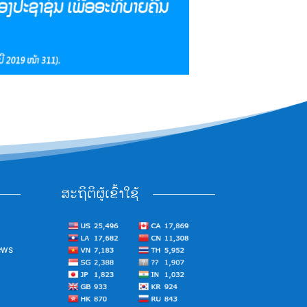
ສະຖິຕິຜູ້ເຂົ້າໃຊ້
ews