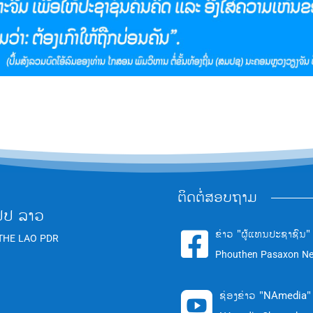
ຕິດຕໍ່ສອບຖາມ
ປປ ລາວ
ຂ່າວ "ຜູ້ແທນປະຊາຊົນ"

THE LAO PDR
Phouthen Pasaxon N
ຊ່ອງຂ່າວ "NAmedia"
