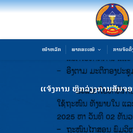
ໜ້າຫລັກ
ພາກສະເໜີ
ການຈັດຕັ້
ແຈ້ງການ ຫຼີກລ່ຽງການສັນຈອ