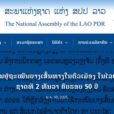
ງ
ສະມາຊິກສະພາ
ນິຕິກຳ
ການຮ່ວມມືສາກົນ
ນຢູ່ຖະໜົນບາງເສັ້ນທາງໃນຕົວເມືອງ ໃນໄ
ຊາດທີ 2 ທັນວາ ຄົບຮອບ 50 ປີ
ພ.ຈ. 30, 2025