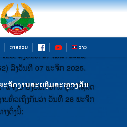
ສາຍດ່ວນ
ລາວ
ລຍະຈັດງານສະເຫຼີມສະຫຼອງວັນ