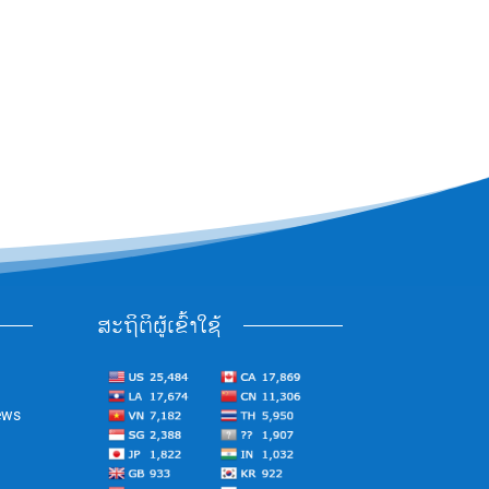
ສະຖິຕິຜູ້ເຂົ້າໃຊ້
ews