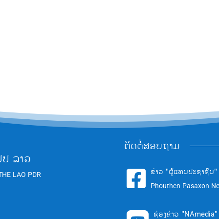
ຕິດຕໍ່ສອບຖາມ
ປປ ລາວ
ຂ່າວ "ຜູ້ແທນປະຊາຊົນ"

THE LAO PDR
Phouthen Pasaxon N
ຊ່ອງຂ່າວ "NAmedia"