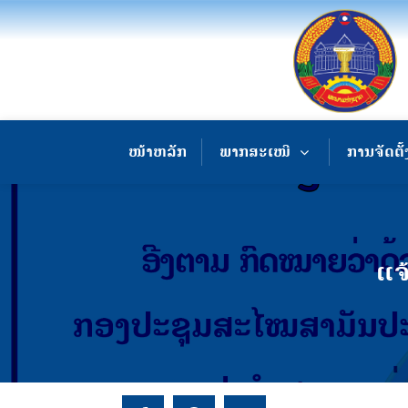
ໜ້າຫລັກ
ພາກສະເໜີ
ການຈັດຕັ້
ແຈ