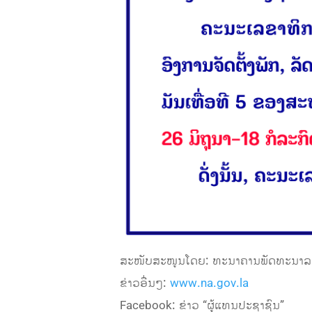
ສະໜັບສະໜູນໂດຍ: ທະນາຄານພັດທະນາລ
ຂ່າວອື່ນໆ:
www.na.gov.la
Facebook: ຂ່າວ “ຜູ້ແທນປະຊາຊົນ”