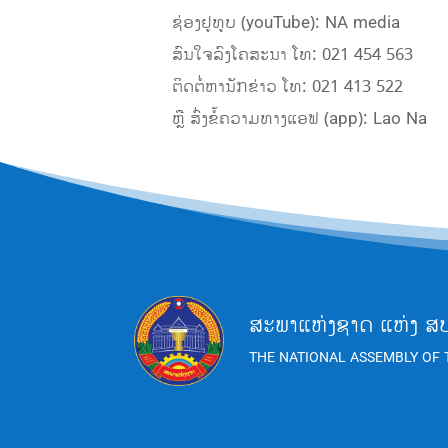
ຊ່ອງຢູທູບ (youTube): NA media
ສົນໃຈລົງໂຄສະນາ ໂທ: 021 454 563
ຕິດຕໍ່ຫານັກຂ່າວ ໂທ: 021 413 522
ຫຼື ສົ່ງຂໍ້ຄວາມທາງແອຟ (app): Lao Na
ສະພາແຫ່ງຊາດ ແຫ່ງ ສ
THE NATIONAL ASSEMBLY OF 