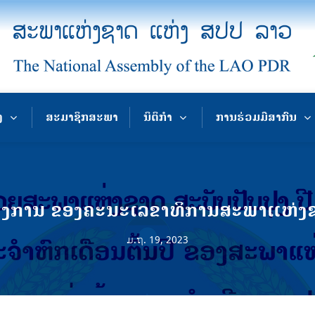
ງ
ສະມາຊິກສະພາ
ນິຕິກຳ
ການຮ່ວມມືສາກົນ
້ງການ ຂອງຄະນະເລຂາທິການສະພາແຫ່ງ
ມ.ຖ. 19, 2023