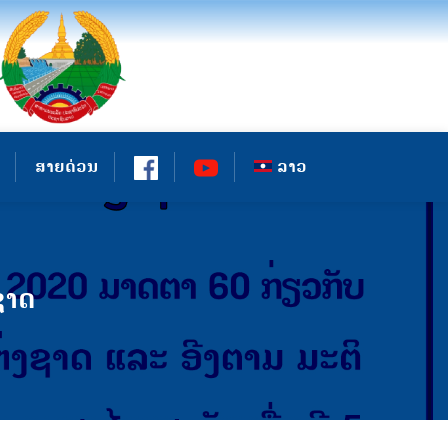
ສາຍດ່ວນ
ລາວ
ຊາດ