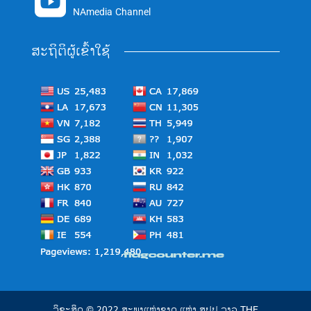

NAmedia Channel
ສະຖິຕິຜູ້ເຂົ້າໃຊ້
ລິຂະສິດ © 2022 ສະພາແຫ່ງຊາດ ແຫ່ງ ສປປ ລາວ THE