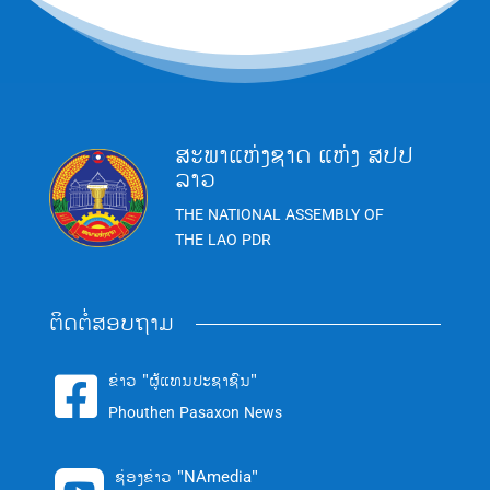
ສະພາແຫ່ງຊາດ ແຫ່ງ ສປປ
ລາວ
THE NATIONAL ASSEMBLY OF
THE LAO PDR
ຕິດຕໍ່ສອບຖາມ
ຂ່າວ "ຜູ້ແທນປະຊາຊົນ"

Phouthen Pasaxon News
ຊ່ອງຂ່າວ "NAmedia"