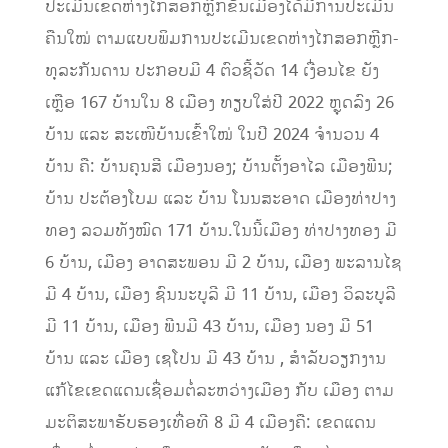
ປະເມີນເຂດຫ່າງໄກສອກຫຼີກຂັ້ນເມືອງໄດ້ມີການປະເມີນ
ຄືນໃໝ່ ຕາມແບບພິມການປະເມີນເຂດຫ່າງໄກສອກຫຼີກ-
ທຸລະກັນດານ ປະກອບມີ 4 ຕົວຊີ້ວັດ 14 ເງື່ອນໄຂ ຍັງ
ເຫຼືອ 167 ບ້ານໃນ 8 ເມືອງ ທຽບໃສ່ປີ 2022 ຫຼຸດລົງ 26
ບ້ານ ແລະ ສະເໜີບ້ານເຂົ້າໃໝ່ ໃນປີ 2024 ຈໍານວນ 4
ບ້ານ ຄື: ບ້ານຄຸນສີ ເມືອງນອງ; ບ້ານຕັ້ງອາໄລ ເມືອງພີນ;
ບ້ານ ປະຕ້ອງໂບມ ແລະ ບ້ານ ໂນນສະອາດ ເມືອງທ່າປາງ
ທອງ ລວມທັງໝົດ 171 ບ້ານ.ໃນນີ້ເມືອງ ທ່າປາງທອງ ມີ
6 ບ້ານ, ເມືອງ ອາດສະພອນ ມີ 2 ບ້ານ, ເມືອງ ພະລານໄຊ
ມີ 4 ບ້ານ, ເມືອງ ຊົນນະບູລີ ມີ 11 ບ້ານ, ເມືອງ ວິລະບູລີ
ມີ 11 ບ້ານ, ເມືອງ ພີນມີ 43 ບ້ານ, ເມືອງ ນອງ ມີ 51
ບ້ານ ແລະ ເມືອງ ເຊໂປນ ມີ 43 ບ້ານ , ສໍາລັບວຽກງານ
ແກ້ໄຂເຂດແດນເຊື່ອມຕໍ່ລະຫວ່າງເມືອງ ກັບ ເມືອງ ຕາມ
ມະຕິສະພາຮັບຮອງເທື່ອທີ 8 ມີ 4 ເມືອງຄື: ເຂດແດນ