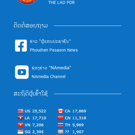
THE LAO PDR
ຕິດຕໍ່ສອບຖາມ
ຂ່າວ "ຜູ້ແທນປະຊາຊົນ"

Phouthen Pasaxon News
ຊ່ອງຂ່າວ "NAmedia"

NAmedia Channel
ສະຖິຕິຜູ້ເຂົ້າໃຊ້