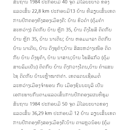
ສັນຖານ 1984 ປະກອບມີ 40 ຈຸດ ມີໄລຍະຍາວ ຂອງ
ແລວເສັ້ນ 22,8 km ປະກອບມີ13 ບ້ານ ທີ່ລຽບເສັ້ນເຂດ
ການປົກຄອງທັງສອງເມືອງຄື: ບ້ານ ຂົວດໍາ (ຄຸ້ມຄຳ
ສະຫວ່າງ) ຕິດກັບ ບ້ານ ຫຼັກ 35, ບ້ານ ດົງໂພສີ ຕິດກັບ
ບ້ານ ຫຼັກ 35, ບ້ານ ນາເຕີຍ; ບ້ານ ຫອມມາລາ ຕິດກັບ
ບ້ານ ນາເຕີຍ, ບ້ານ ດົງພູຄໍາ;ບ້ານ ສີສະຫວ່າງເໜືອ ຕິດ
ກັບ ບ້ານ ດົງພູຄ້າ, ບ້ານ ນາສານ;ບ້ານ ໂພສີແກ້ວ (ຄຸ້ມ
ສາຍລົມເຢັນ) ຕິດກັບ ບ້ານ ດົງກວາງໂຕນ,ບ້ານ ຄໍາແສນ
ໄຊ ຕິດກັບ ບ້ານເຫຼົ່າໝາກຄ່າ. ເຂດແດນເຊື່ອມຕໍ່
ລະຫວ່າງເມືອງຈໍາພອນ ກັບ ເມືອງຊົນນະບູລີ ເປັນ
ເອກະພາບກັນຕາມແລວເສັ້ນການປົກຄອງແຜນທີ່ພູມ
ສັນຖານ 1984 ປະກອບມີ 50 ຈຸດ ມີໄລຍະຍາວຂອງ
ແລວເສັ້ນ 36,29 km ປະກອບມີ 12 ບ້ານ ລຽບເສັ້ນເຂດ
ການປົກຄອງທັງສອງເມືອງຄື:ບ້ານ ຕາແຫຼວນ້ອຍ (ຄຸ້ມ