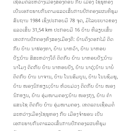
ເຊື່ອມຕໍ່ລະຫວ່າງເມືອງສອງຄອນ ກັບ ເມືອງ ໄຊພູທອງ
ເປັນເອກະພາບກັນຕາມແລວເສັ້ນການປົກຄອງແຜນທີ່ພູມ
ສັນຖານ 1984 ເຊິ່ງປະກອບມີ 78 ຈຸດ, ມີໄລຍະຍາວຂອງ
ແລວເສັ້ນ 31,54 km ປະກອບມີ 16 ບ້ານ ທີ່ລຽບເສັ້ນ
ເຂດການປົກຄອງທັງສອງເມືອງຄື: ບ້ານດົງດອກໄມ້ ຕິດ
ກັບ ບ້ານ ນາຟອງທາ, ບ້ານ ນາຫວ້າ, ບ້ານ ນາຫອຍ
ປັງ;ບ້ານ ສີສະຫວ່າງໃຕ້ ຕິດກັບ ບ້ານ ນາຫອຍປັງ;ບ້ານ
ນາໂມງ ຕິດກັບ ບ້ານ ນາຫອຍປັງ, ບ້ານ ນາດູ່;ບ້ານ ນາບໍ່
ຕິດກັບ ບ້ານ ນາຈານ, ບ້ານ ໂນນສົມບູນ, ບ້ານ ໂນນຊົມພູ,
ບ້ານ ໜອງນົກຂຽນ;ບ້ານ ຫ້ວຍມ່ວງ ຕິດກັບ ບ້ານ ໜອງ
ນົກຂຽນ, ບ້ານ ອຸ່ມໜາມຄອງ;ບ້ານ ໜອງກຸງ, ບ້ານ ຄໍາ
ແສນໄຊ ຕິດກັບ ບ້ານ ອຸ່ມໜາມຄອງ. ເຂດແດນເຊື່ອມຕໍ່
ລະຫວ່າງເມືອງໄຊພູທອງ ກັບ ເມືອງຈຳພອນ ເປັນ
ເອກະພາບກັນຕາແລວເສັ້ນການປົກຄອງແຜນທີ່ພູມ