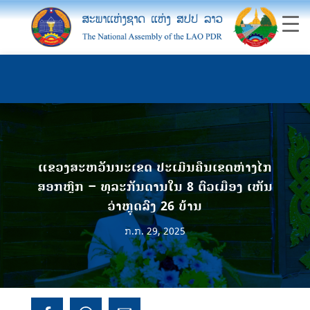
ແຂວງສະຫວັນນະເຂດ ປະເມີນຄືນເຂດຫ່າງໄກ
ສອກຫຼີກ – ທຸລະກັນດານໃນ 8 ຕົວເມືອງ ເຫັນ
ວ່າຫຼຸດລົງ 26 ບ້ານ
ກ.ກ. 29, 2025