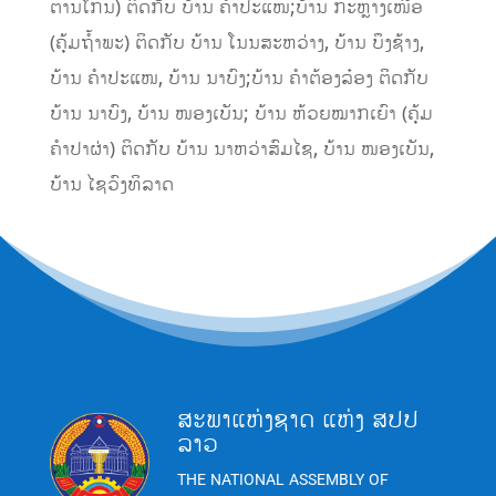
ຕານໂກນ) ຕິດກັບ ບ້ານ ຄໍາປະແໜ;ບ້ານ ກະຫຼາງເໜືອ
(ຄຸ້ມຖໍ້າພະ) ຕິດກັບ ບ້ານ ໂນນສະຫວ່າງ, ບ້ານ ບຶງຊ້າງ,
ບ້ານ ຄໍາປະແໜ, ບ້ານ ນາບົງ;ບ້ານ ຄໍາຕ້ອງລ໋ອງ ຕິດກັບ
ບ້ານ ນາບົງ, ບ້ານ ໜອງເບັນ; ບ້ານ ຫ້ວຍໝາກເຍົາ (ຄຸ້ມ
ຄໍາປາຜ່າ) ຕິດກັບ ບ້ານ ນາຫວ່າສົມໄຊ, ບ້ານ ໜອງເບັນ,
ບ້ານ ໄຊວົງທິລາດ
ສະພາແຫ່ງຊາດ ແຫ່ງ ສປປ
ລາວ
THE NATIONAL ASSEMBLY OF