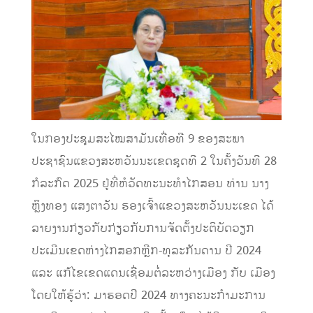
ໃນກອງປະຊຸມສະໄໝສາມັນເທື່ອທີ 9 ຂອງສະພາ
ປະຊາຊົນແຂວງສະຫວັນນະເຂດຊຸດທີ 2 ໃນຄັ້ງວັນທີ 28
ກໍລະກົດ 2025 ຢູ່ທີ່ຫໍວັດທະນະທໍາໄກສອນ ທ່ານ ນາງ
ຫຼິງທອງ ແສງຕາວັນ ຮອງເຈົ້າແຂວງສະຫວັນນະເຂດ ໄດ້
ລາຍງານກ່ຽວກັບກ່ຽວກັບການຈັດຕັ້ງປະຕິບັດວຽກ
ປະເມີນເຂດຫ່າງໄກສອກຫຼີກ-ທຸລະກັນດານ ປີ 2024
ແລະ ແກ້ໄຂເຂດແດນເຊື່ອມຕໍ່ລະຫວ່າງເມືອງ ກັບ ເມືອງ
ໂດຍໃຫ້ຮູ້ວ່າ: ມາຮອດປີ 2024 ທາງຄະນະກຳມະການ