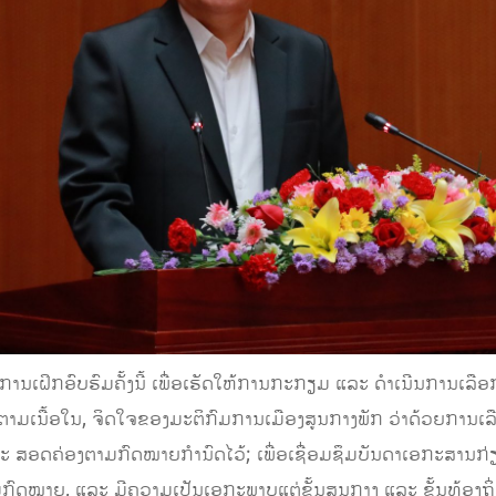
ການເຝິກອົບຮົມຄັ້ງນີ້ ເພື່ອເຮັດໃຫ້ການກະກຽມ ແລະ ດໍາເນີນການເລື
ຕາມເນື້ອໃນ, ຈິດໃຈຂອງມະຕິກົມການເມືອງສູນກາງພັກ ວ່າດ້ວຍການເລ
ະ ສອດຄ່ອງຕາມກົດໝາຍກຳນົດໄວ້; ເພື່ອເຊື່ອມຊຶມບັນດາເອກະສານກ
ມກົດໝາຍ, ແລະ ມີຄວາມເປັນເອກະພາບແຕ່ຂັ້ນສູນກາງ ແລະ ຂັ້ນທ້ອງຖິ່