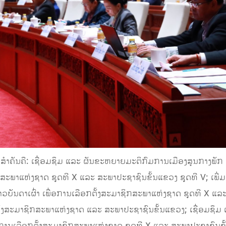
ຳຄັນຄື: ເຊື່ອມຊຶມ ແລະ ຜັນຂະຫຍາຍມະຕິກົມການເມືອງສູນກາງພັກ ວ່
ິກສະພາແຫ່ງຊາດ ຊຸດທີ X ແລະ ສະພາປະຊາຊົນຂັ້ນແຂວງ ຊຸດທີ V; ເພ
ດາເຜົ່າ ເພື່ອການເລືອກຕັ້ງສະມາຊິກສະພາແຫ່ງຊາດ ຊຸດທີ X ແລະ 
ງສະມາຊິກສະພາແຫ່ງຊາດ ແລະ ສະພາປະຊາຊົນຂັ້ນແຂວງ; ເຊື່ອມຊຶມ ແ