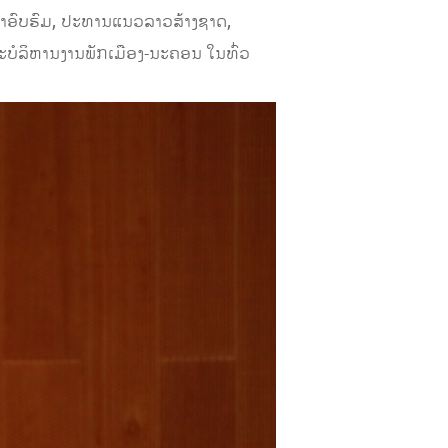
ນາອົບຮົມ, ປະທານແນວລາວສ້າງຊາດ,
ບໍລິຫານງານພັກເມືອງ-ນະຄອນ ໃນທົ່ວ