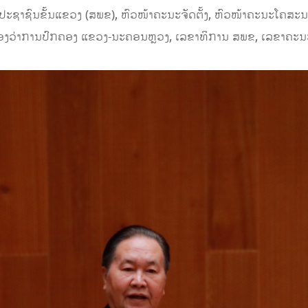
ຊາຊົນຂັ້ນແຂວງ (ສພຂ), ຫົວໜ້າຄະນະຈັດຕັ້ງ, ຫົວໜ້າຄະນະໂຄສະ
ອງວ່າການປົກຄອງ ແຂວງ-ນະຄອນຫຼວງ, ເລຂາທິການ ສພຂ, ເລຂາຄະນະ