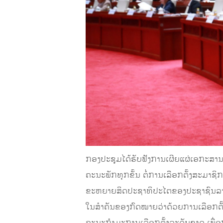
ກອງປະຊຸມໄດ້ຮັບຟັງການເຜີຍແຜ່ເອກະສານສ
ຄະນະພັກທຸກຂັ້ນ ຕໍ່ການເລືອກຕັ້ງສະມາຊ
ຂະຫຍາຍສິດປະຊາທິປະໄຕຂອງປະຊາຊົນລາວບັນ
ໃນສຳຄັນຂອງກົດໝາຍວ່າດ້ວຍການເລືອກຕັ້