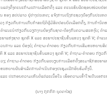
ອການເລືອກຕັ້ງສະມາຊິກສະພາແຫ່ງຊາດ ຊຸດທີ X ແລະ ສະພາປະຊາຊົນຂ
ແຕ່ງຕັ້ງຄະນະກຳມະການເລືອກຕັ້ງ ແລະ ຄະນະຮັບຜິດຊອບໜ່ວຍປ່ອນບັດເ
ວອນ ຂອງ ສປປລາວ ຢູ່ຕ່າງປະເທດ; ແຈ້ງການເຖິງກະຊວງປ້ອງກັນປະເ
ຽວກັບການເກັບກຳສະຖິຕິຜູ້ມີສິດປ່ອນບັດເລືອກຕັ້ງ, ການກຳນົດໜ່ວ
; ຄຳແນະນຳກ່ຽວກັບວຽກງານປ້ອງກັນຊາດ-ປ້ອງກັນຄວາມສະຫງົບ; ຄຳ
ສະພາແຫ່ງຊາດ ຊຸດທີ X ແລະ ສະພາປະຊາຊົນຂັ້ນແຂວງ ຊຸດທີ V; ຄຳ
ນການ ແລະ ຍ້ອງຍໍ; ຄຳຖາມ-ຄຳຕອບ ກ່ຽວກັບການເສີມຂະຫຍາຍສິດເປັນ
ທີ X ແລະ ສະພາປະຊາຊົນຂັ້ນແຂວງ ຊຸດທີ V; ຄຳຖາມ-ຄຳຕອບ ກ່ຽວກັ
ວງ; ຄຳຖາມ-ຄຳຕອບ ກ່ຽວກັບລະບຽບການເລືອກຕັ້ງສະມາຊິກສະພາແຫ່
ຂະຫຍາຍຜົນສຳເລັດການດຳເນີນກອງປະຊຸມເຝິກອົບຮົມຄັ້ງນີ້.
ອມຊຶມ ແລະ ປະກອບຄວາມເຫັນຕໍ່ແຕ່ລະເນື້ອໃນ ເພື່ອຄວາມເຂົ້າໃຈເປັນເອກ
‎(ນາງ ກຸກກິກ ບຸດດາໄຊ)