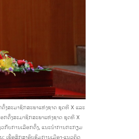
ອກຕັ້ງສະມາຊິກສະພາແຫ່ງຊາດ ຊຸດທີ X ແລະ
ືອກຕັ້ງສະມາຊິກສະພາແຫ່ງຊາດ ຊຸດທີ X
່ຽວກັບການເລືອກຕັ້ງ, ແນະນຳການກະກຽມ
ນ; ເພື່ອສຶກສາອົບຮົມການເມືອງ-ແນວຄິດ