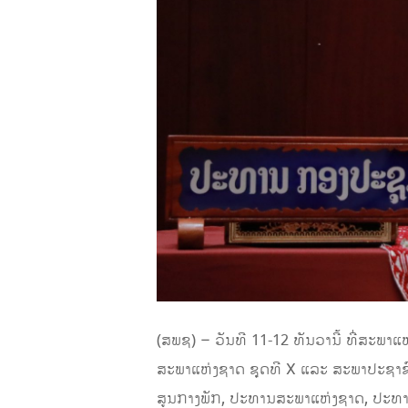
(ສພຊ) – ວັນທີ 11-12 ທັນວານີ້ ທີ່ສະພາແຫ
ສະພາແຫ່ງຊາດ ຊຸດທີ X ແລະ ສະພາປະຊາຊ
ສູນກາງພັກ, ປະທານສະພາແຫ່ງຊາດ, ປະທ