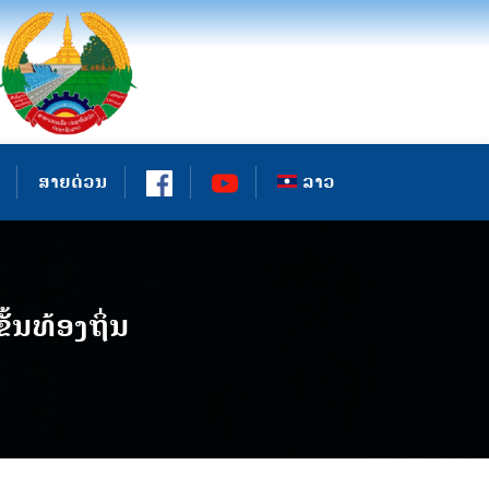
ສາຍດ່ວນ
ລາວ
ັ້ນທ້ອງຖິ່ນ