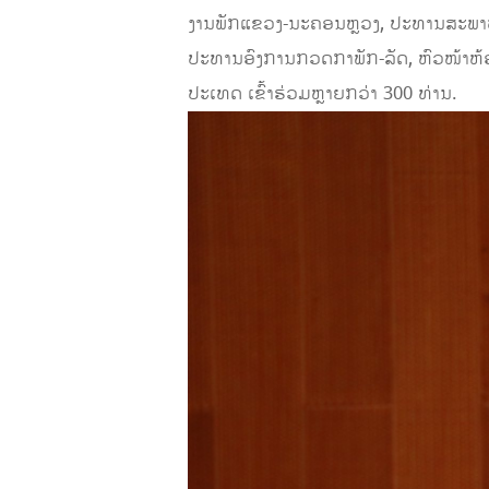
ງານພັກແຂວງ-ນະຄອນຫຼວງ, ປະທານສະພາປະ
ປະທານອົງການກວດກາພັກ-ລັດ, ຫົວໜ້າຫ້
ປະເທດ ເຂົ້າຮ່ວມຫຼາຍກວ່າ 300 ທ່ານ.