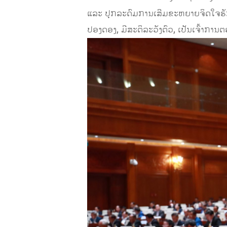
ແລະ ປຸກລະດົມການເສີມຂະຫຍາຍຈິດໃຈຮັກ
ປອງດອງ, ມີສະຕິລະວັງຕົວ, ເປັນເຈົ້າກ