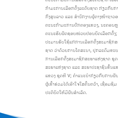
ຄະນະກຳມະການເລືອກຕັ້ງລະດັບຊາດ ເພື່
ກຳມະການເລືອກຕັ້ງລະດັບຊາດ ກ່ຽວກັບການ
ກົງສູນລາວ ແລະ ສຳນັກງານຜູ້ຕາງໜ້າຖາ
ຄະນະກຳມະການປົກຄອງແຂວງ, ນະຄອນຫຼວງ ກ່
ຄະນະຮັບຜິດຊອບໜ່ວຍປ່ອນບັດເລືອກຕັ້ງ
ປະມານຮັບໃຊ້ແກ່ການເລືອກຕັ້ງສະມາຊິກ
ຊາດ ວ່າດ້ວຍການໂຄສະນາ, ປຸກລະດົມຂະບວ
ການເລືອກຕັ້ງສະມາຊິກສະພາແຫ່ງຊາດ ຊຸດ
ສະພາແຫ່ງຊາດ ແລະ ສະພາປະຊາຊົນຂັ້ນແຂ
ແຂວງ ຊຸດທີ V; ຄຳແນະນຳກ່ຽວກັບການຜັນ
ຜູ້ເຂົ້າຮ່ວມໄດ້ເອົາໃຈໃສຄົ້ນຄວ້າ, ເຊື່
ປະຕິບັດໃຫ້ມີຜົນສຳເລັດ.