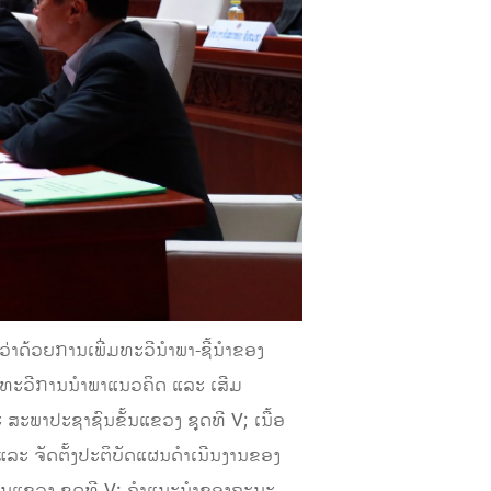
າດ້ວຍການເພີ່ມທະວີນໍາພາ-ຊີ້ນໍາຂອງ
ີ່ມທະວີການນຳພາແນວຄິດ ແລະ ເສີມ
ສະພາປະຊາຊົນຂັ້ນແຂວງ ຊຸດທີ V; ເນື້ອ
ລະ ຈັດຕັ້ງປະຕິບັດແຜນດຳເນີນງານຂອງ