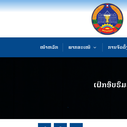
ໜ້າຫລັກ
ພາກສະເໜີ
ການຈັດຕັ້
ເຝິກອົບຮົມ