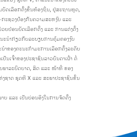
ັ້ນແຂວງ ຊຸດທີ V; ຄຳແນະນຳຂອງຄະນະ
ລືອກຕັ້ງຂັ້ນທ້ອງຖິ່ນ, ຢູ່ສະຖານທູດ,
ທດ-ກະຊວງປ້ອງກັນຄວາມສະຫງົບ ແລະ
ຍປ່ອນບັດເລືອກຕັ້ງ ແລະ ການແຕ່ງຕັ້ງ
ແນະນຳກ່ຽວກັບລະບຽບການຄຸ້ມຄອງງົບ
ແນະນຳຂອງຄະນະກຳມະການເລືອກຕັ້ງລະດັບ
ເຈົ້າຂອງປະຊາຊົນລາວບັນດາເຜົ່າ ຕໍ່
ບພາລະບົດບາດ, ສິດ ແລະ ໜ້າທີ່ ຂອງ
ງຊາດ ຊຸດທີ X ແລະ ສະພາປະຊາຊົນຂັ້ນ
ະພາບ ແລະ ເປັນບ່ອນອີງໃນການຈັດຕັ້ງ