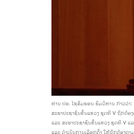
ທ່ານ ປອ. ໄຊສົມພອນ ພົມວິຫານ ກ່າວວ່າ: 
ສະພາປະຊາຊົນຂັ້ນແຂວງ ຊຸດທີ V ຖືກຕ້ອງ
ແລະ ສະພາປະຊາຊົນຂັ້ນແຂວງ ຊຸດທີ V ແລ
ແລະ ດໍາເນີນການເລືອກຕັ້ງ ໃຫ້ຖືກຕ້ອງຕາ