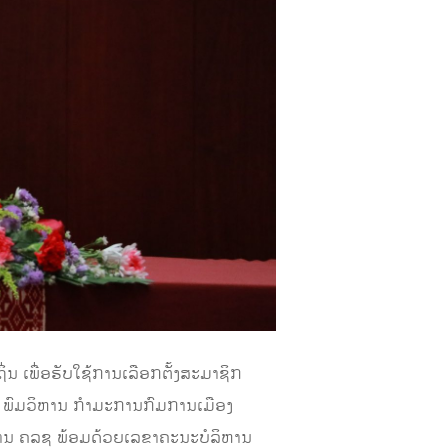
ິ່ນ ເພື່ອຮັບໃຊ້ການເລືອກຕັ້ງສະມາຊິກ
 ພົມວິຫານ ກຳມະການກົມການເມືອງ
ານ ຄລຊ ພ້ອມດ້ວຍເລຂາຄະນະບໍລິຫານ