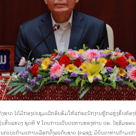
່ງຊາດ ໄດ້ມີກອງປະຊຸມເຝິກອົບຮົມໃຫ້ແກ່ພະນັກງານຫຼັກແຫຼ່ງຂັ້ນທ້ອງຖ
ົນຂັ້ນແຂວງ ຊຸດທີ V ໂດຍການເປັນປະທານຂອງທ່ານ ປອ. ໄຊສົມພອນ
ານຄະນະກຳມະການເລືອກຕັ້ງລະດັບຊາດ (ຄລຊ); ມີບັນດາທ່ານກຳມະກ