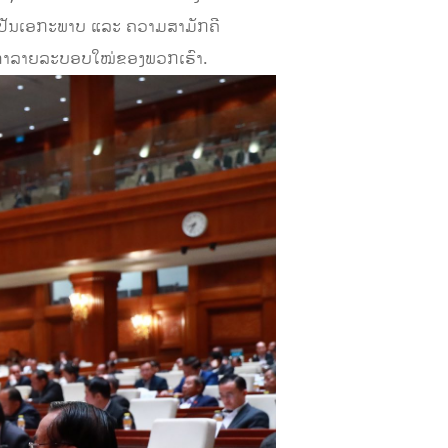
ເປັນເອກະພາບ ແລະ ຄວາມສາມັກຄີ
ເພທຳລາຍລະບອບໃໝ່ຂອງພວກເຮົາ.