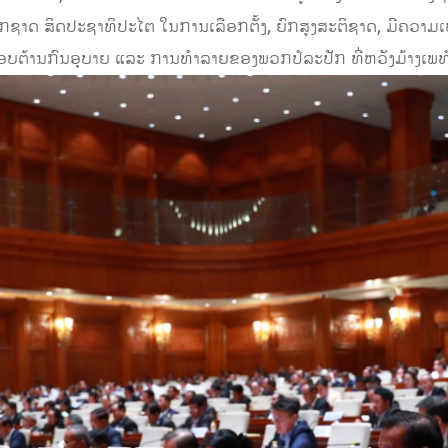
ຊາດ ສິດປະຊາທິປະໄຕ ໃນການເລືອກຕັ້ງ, ຍົກສູງສະຕິຊາດ, ມີຄວາມ
ານຕອບຕ້ານກົນອຸບາຍ ແລະ ການທຳລາຍຂອງພວກປໍລະປັກ ທີ່ຫວັງມ້າງ