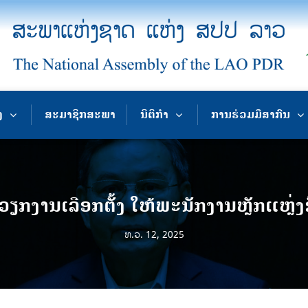
ງ
ສະມາຊິກສະພາ
ນິຕິກຳ
ການຮ່ວມມືສາກົນ
ວຽກງານເລືອກຕັ້ງ ໃຫ້ພະນັກງານຫຼັກແຫຼ່ງຂ
ທ.ວ. 12, 2025