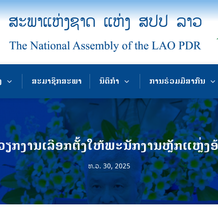
ງ
ສະມາຊິກສະພາ
ນິຕິກຳ
ການຮ່ວມມືສາກົນ
ມວຽກງານເລືອກຕັ້ງໃຫ້ພະນັກງານຫຼັກແຫຼ່ງອ
ທ.ວ. 30, 2025