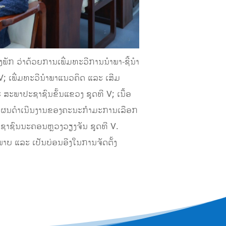
ກ ວ່າດ້ວຍການເພີ່ມທະວີການນໍາພາ-ຊີ້ນໍາ
; ເພີ່ມທະວີນໍາພາແນວຄິດ ແລະ ເສີມ
ສະພາປະຊາຊົນຂັ້ນແຂວງ ຊຸດທີ V; ເນື້ອ
ມແຜນດໍາເນີນງານຂອງຄະນະກໍາມະການເລືອກ
ະຊາຊົນນະຄອນຫຼວງວຽງຈັນ ຊຸດທີ V.
ະພາບ ແລະ ເປັນບ່ອນອີງໃນການຈັດຕັ້ງ