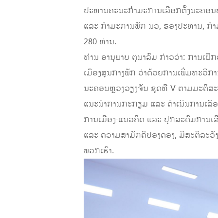
ປະທານຄະນະກຳມະການເລືອກຕັ້ງນະຄອນຫຼວ
ແລະ ກຳມະການພັກ ນວ, ຮອງປະທານ, ກໍາມ
280 ທ່ານ.
ທ່ານ ອານຸພາບ ຕຸນາລົມ ກ່າວວ່າ: ການເຝິກ
ເມືອງສູນກາງພັກ ວ່າດ້ວຍການເພີ່ມທະວີກ
ນະຄອນຫຼວງວຽງຈັນ ຊຸດທີ V ຕາມມະຕິສະບັ
ແນະນຳການກະກຽມ ແລະ ດໍາເນີນການເລືອກຕັ
ການເມືອງ-ແນວຄິດ ແລະ ປຸກລະດົມການເສ
ແລະ ຄວາມສາມັກຄີປອງດອງ, ມີສະຕິລະວັ
ພວກເຮົາ.