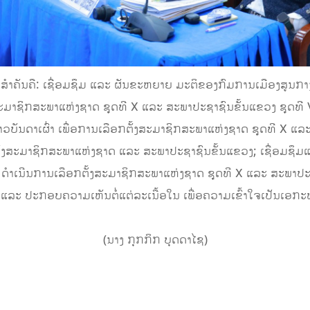
ຳຄັນຄື: ເຊື່ອມຊຶມ ແລະ ຜັນຂະຫຍາຍ ມະຕິຂອງກົມການເມືອງສູນກາງພັ
ງສະມາຊິກສະພາແຫ່ງຊາດ ຊຸດທີ X ແລະ ສະພາປະຊາຊົນຂັ້ນແຂວງ ຊຸດທີ V
ດາເຜົ່າ ເພື່ອການເລືອກຕັ້ງສະມາຊິກສະພາແຫ່ງຊາດ ຊຸດທີ X ແລະ 
ັ້ງສະມາຊິກສະພາແຫ່ງຊາດ ແລະ ສະພາປະຊາຊົນຂັ້ນແຂວງ; ເຊື່ອມຊຶ
 ດໍາເນີນການເລືອກຕັ້ງສະມາຊິກສະພາແຫ່ງຊາດ ຊຸດທີ X ແລະ ສະພາປ
ອມຊຶມ ແລະ ປະກອບຄວາມເຫັນຕໍ່ແຕ່ລະເນື້ອໃນ ເພື່ອຄວາມເຂົ້າໃຈເປັນເອກ
‎(ນາງ ກຸກກິກ ບຸດດາໄຊ)