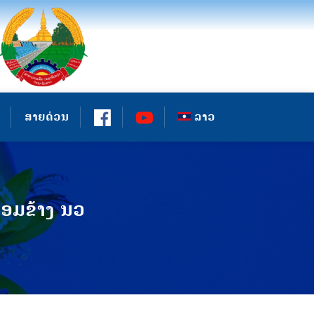
ສາຍດ່ວນ
ລາວ
້ອມຂ້າງ ນວ