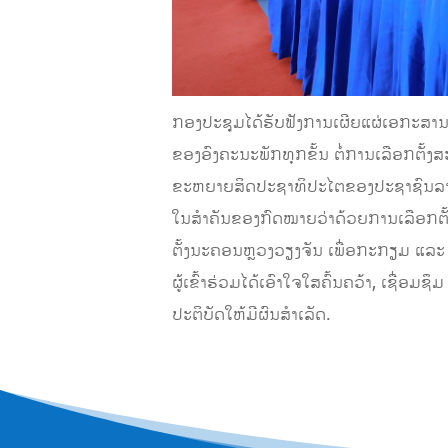
ກອງປະຊຸມໄດ້ຮັບຟັງການເຜີຍແຜ່ເອກະສານສ
ຂອງອົງຄະນະພັກທຸກຂັ້ນ ຕໍ່ການເລືອກຕັ້
ຂະຫຍາຍສິດປະຊາທິປະໄຕຂອງປະຊາຊົນລາວບັນ
ໃນສໍາຄັນຂອງກົດໝາຍວ່າດ້ວຍການເລືອກຕ
ຕັ້ງນະຄອນຫຼວງວຽງຈັນ ເພື່ອກະກຽມ ແລະ
ຜູ້ເຂົ້າຮ່ວມໄດ້ເອົາໃຈໃສຄົ້ນຄວ້າ, ເຊື່
ປະຕິບັດໃຫ້ມີຜົນສຳເລັດ.