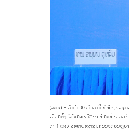
(ສພຊ) – ວັນທີ 30 ທັນວານີ້ ທີ່ຫ້ອງປະ
ເລືອກຕັ້ງ ໃຫ້ແກ່ພະນັກງານຫຼັກແຫຼ່ງອ້
ຕັ້ງ 1 ແລະ ສະພາປະຊາຊົນຂັ້ນນະຄອນຫຼ