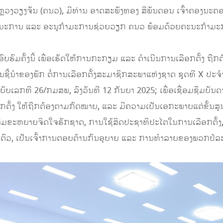
ງວຽງຈັນ (ຄນວ), ມີທ່ານ ອາດສະພັງທອງ ສີພັນດອນ ເຈົ້າຄອງນະຄ
ະການ ແລະ ອະນຸກຳມະການຊ່ວຍວຽກ ຄນວ ພ້ອມດ້ວຍຄະນະກໍາມະການເລື
ອົບຮົມຄັ້ງນີ້ ເພື່ອເຮັດໃຫ້ການກະກຽມ ແລະ ດໍາເນີນການເລືອກຕັ້ງ ຖື
ານຊີ້ນຳຂອງພັກ ຕໍ່ການເລືອກຕັ້ງສະມາຊິກສະພາແຫ່ງຊາດ ຊຸດທີ X ປະ
ບເລກທີ 26/ກມສພ, ລົງວັນທີ 12 ກັນຍາ 2025; ເພື່ອເຊື່ອມຊຶມບັນ
້ງ ໃຫ້ຖືກຕ້ອງຕາມກົດໝາຍ, ແລະ ມີຄວາມເປັນເອກະພາບແຕ່ຂັ້ນສູນກາ
ີມຂະຫຍາຍຈິດໃຈຮັກຊາດ, ການໃຊ້ສິດປະຊາທິປະໄຕໃນການເລືອກຕັ້ງ,
ງຕົວ, ເປັນເຈົ້າການຕອບຕ້ານກົນອຸບາຍ ແລະ ການທຳລາຍຂອງພວກປໍລ