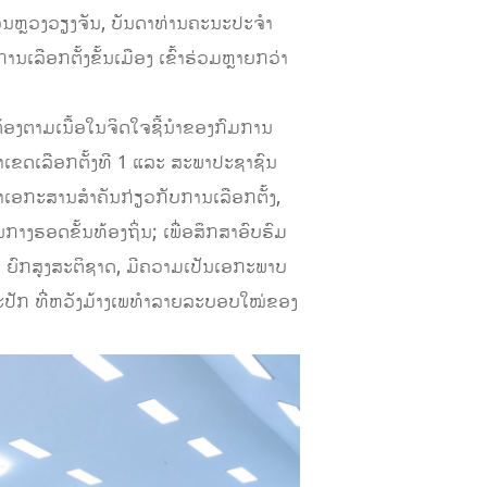
ອນຫຼວງວຽງຈັນ, ບັນດາທ່ານຄະນະປະຈຳ
ອກຕັ້ງຂັ້ນເມືອງ ເຂົ້າຮ່ວມຫຼາຍກວ່າ
ກຕ້ອງຕາມເນື້ອໃນຈິດໃຈຊີ້ນຳຂອງກົມການ
ຈຳເຂດເລືອກຕັ້ງທີ 1 ແລະ ສະພາປະຊາຊົນ
ດາເອກະສານສຳຄັນກ່ຽວກັບການເລືອກຕັ້ງ,
ງຮອດຂັ້ນທ້ອງຖິ່ນ; ເພື່ອສຶກສາອົບຮົມ
 ຍົກສູງສະຕິຊາດ, ມີຄວາມເປັນເອກະພາບ
ະປັກ ທີ່ຫວັງມ້າງເພທຳລາຍລະບອບໃໝ່ຂອງ