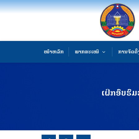
ໜ້າຫລັກ
ພາກສະເໜີ
ການຈັດຕັ້
ເຝິກອົບຮົ