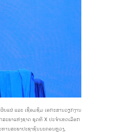
 ເຜີຍແຜ່ ແລະ ເຊື່ອມຊຶມ ເອກະສານວຽກງານ
ຊິກສະພາແຫ່ງຊາດ ຊຸດທີ X ປະຈຳເຂດເລືອກ
 ປະທານສະພາປະຊາຊົນນະຄອນຫຼວງ,