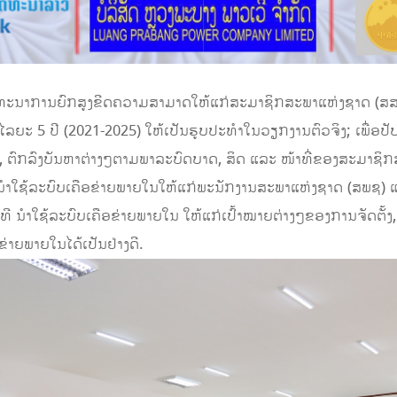
ັດທະນາການຍົກສູງຂີດຄວາມສາມາດໃຫ້ແກ່ສະມາຊິກສະພາແຫ່ງຊາດ (ສ
ໄລຍະ 5 ປີ (2021-2025) ໃຫ້ເປັນຮູບປະທໍາໃນວຽກງານຕົວຈິງ; ເພື່ອປ
າ, ຕົກລົງບັນຫາຕ່າງໆຕາມພາລະບົດບາດ, ສິດ ແລະ ໜ້າທີ່ຂອງສະມາຊິກສ
ີນໍາໃຊ້ລະບົບເຄືອຂ່າຍພາຍໃນໃຫ້ແກ່ພະນັກງານສະພາແຫ່ງຊາດ (ສພຊ)
ວິທີ ນໍາໃຊ້ລະບົບເຄືອຂ່າຍພາຍໃນ ໃຫ້ແກ່ເປົ້າໝາຍຕ່າງໆຂອງການຈັດຕັ
ຂ່າຍພາຍໃນໄດ້ເປັນຢ່າງດີ.