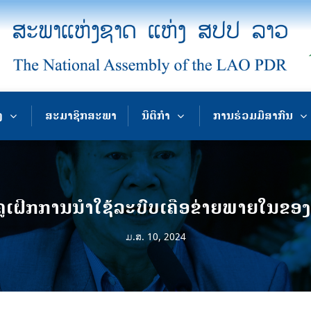
ງ
ສະມາຊິກສະພາ
ນິຕິກຳ
ການຮ່ວມມືສາກົນ
ຄູເຝິກການນໍາໃຊ້ລະບົບເຄືອຂ່າຍພາຍໃນ
ມ.ສ. 10, 2024