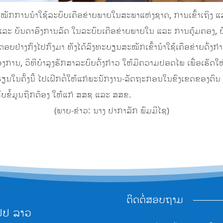
ະໝັກການນຳໃຊ້ລະບົບເຄືອຂ່າຍພາຍໃນສະພາແຫ່ງຊາດ, ການເຂົ້າເຖິງ
ລະ ບັນດາອົງການລັດ ໃນລະບົບເຄືອຂ່າຍພາຍໃນ ແລະ ການຄຸ້ມຄອງ, ປ
ມ-ຕອບຢ່າງກົງໄປກົງມາ ທັງໄດ້ລົງທະບຽນສະໝັກເຂົ້ານຳໃຊ້ເຄືອຂ່າຍດັ່ງກ
ງການ, ວິທີບຳລຸງຮັກສາລະບົບດັ່ງກ່າວ ໃຫ້ມີຄວາມປອດໄພ ເພື່ອເຮັດໃ
ບົດ ຮຽນໃນຄັ້ງນີ້ ໄປເຝິກຕໍ່ໃຫ້ແກ່ພະນັກງານ-ລັດຖະກອນໃນຂົງເຂດຂອງ
ັບຂໍ້ມູນຖືກຕ້ອງ ໃຫ້ແກ່ ສສຊ ແລະ ສສຂ.
(ພາບ-ຂ່າວ: ນາງ ປາກາລັກ ພົມມີໄຊ)
ຕິດຕໍ່ສອບຖາມ
ປປ ລາວ