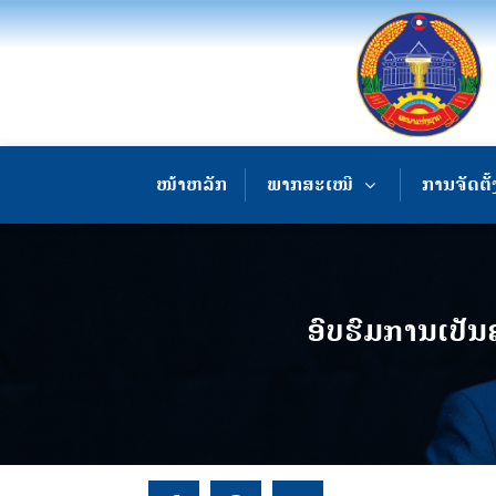
ໜ້າຫລັກ
ພາກສະເໜີ
ການຈັດຕັ້
ອົບຮົມການເປັນ