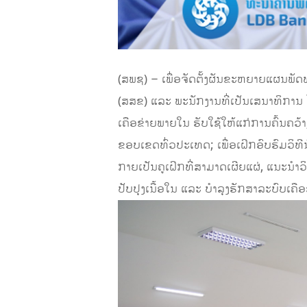
(ສພຊ) – ເພື່ອຈັດຕັ້ງຜັນຂະຫຍາຍແຜນພ
(ສສຂ) ແລະ ພະນັກງານທີ່ເປັນເສນາທິການ 
ເຄືອຂ່າຍພາຍໃນ ຮັບໃຊ້ໃຫ້ແກ່ການຄົ້ນຄວ້
ຂອບເຂດທົ່ວປະເທດ; ເພື່ອເຝິກອົບຮົມວິທ
ກາຍເປັນຄູເຝິກທີ່ສາມາດເຜີຍແຜ່, ແນະນໍາ
ປັບປຸງເນື້ອໃນ ແລະ ບໍາລຸງຮັກສາລະບົບເຄືອ