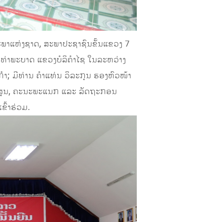
ະພາແຫ່ງຊາດ, ສະພາປະຊາຊົນຂັ້ນແຂວງ 7
ອງທ່າພະບາດ ແຂວງບໍລິຄໍາໄຊ ໃນລະຫວ່າງ
ໍາ; ມີທ່ານ ຄຳແທ່ນ ວິລະກຸນ ຮອງຫົວໜ້າ
ໜ້າສູນ, ຄະນະພະແນກ ແລະ ລັດຖະກອນ
ົ້າຮ່ວມ.