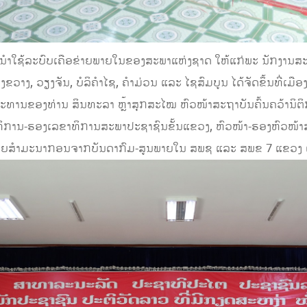
ນໍາໃຊ້ລະບົບເຄືອຂ່າຍພາຍໃນຂອງສະພາແຫ່ງຊາດ ໃຫ້ແກ່ພະ ນັກງານສ
ຂວາງ, ວຽງຈັນ, ບໍລິຄຳໄຊ, ຄຳມ່ວນ ແລະ ໄຊສົມບູນ ໄດ້ຈັດຂຶ້ນທີ່ເມື
ະທານຂອງທ່ານ ສິນທະລາ ຫຼ້າສຸກສະໄໝ ຫົວໜ້າສະຖາບັນຄົ້ນຄວ້ານິຕິກ
ລຂາທິການ-ຮອງເລຂາທິການສະພາປະຊາຊົນຂັ້ນແຂວງ, ຫົວໜ້າ-ຮອງຫົວ
້ວຍສຳມະນາກອນຈາກບັນດາກົມ-ສູນພາຍໃນ ສພຊ ແລະ ສພຂ 7 ແຂວງ ເຂ