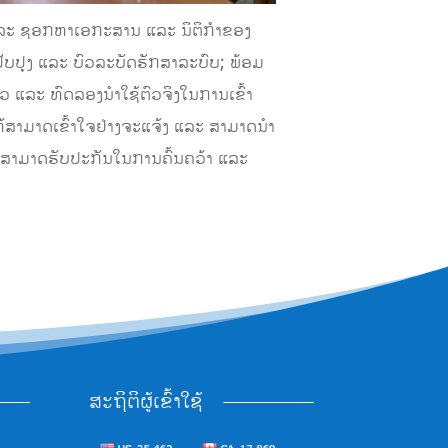
 ແລະ ຊອກຫາເອກະສານ ແລະ ນິຕິກຳຂອງ
ັບປຸງ ແລະ ບົວລະບັດຮັກສາລະບົບ; ພ້ອມ
່າວ ແລະ ທົດລອງນຳໃຊ້ຕົວຈິງໃນການເຂົ້າ
ຫ້ສາມາດເຂົ້າໃຈຢ່າງຈະແຈ້ງ ແລະ ສາມາດນຳ
ຕົນ ສາມາດຮັບປະກັນໃນການຄົ້ນຄວ້າ ແລະ
ສະຖິຕິຜູ້ເຂົ້າໃຊ້