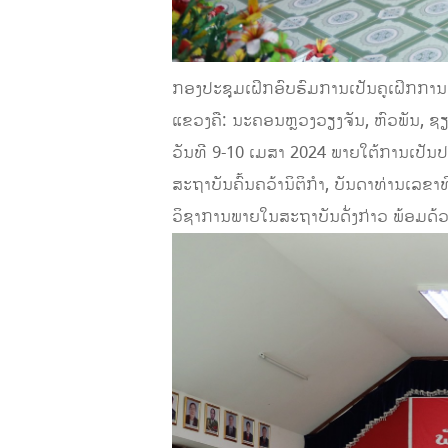
ກອງປະຊຸມເຝິກອົບຮົມການເປັນຄູເຝິກການ
ແຂວງຄື: ນະຄອນຫຼວງວຽງຈັນ, ຫົວພັນ, ຊຽງ
ວັນທີ 9-10 ເມສາ 2024 ພາຍໃຕ້ການເປັນປ
ສະຖາບັນຄົ້ນຄວ້ານິຕິກໍາ, ບັນດາທ່ານເ
ວິຊາການພາຍໃນສະຖາບັນດັ່ງກ່າວ ພ້ອມດ