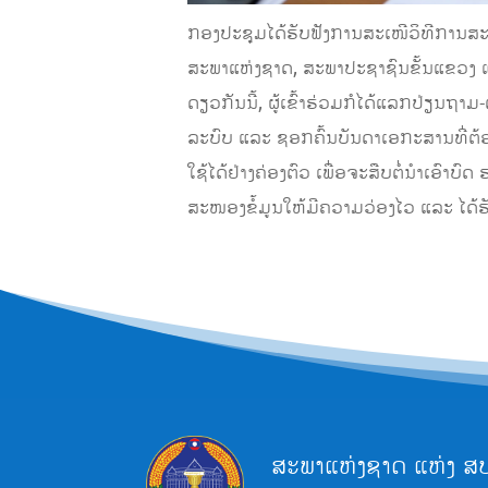
ກອງປະຊຸມໄດ້ຮັບຟັງການສະເໜີວິທີການສ
ສະພາແຫ່ງຊາດ, ສະພາປະຊາຊົນຂັ້ນແຂວງ ແ
ດຽວກັນນີ້, ຜູ້ເຂົ້າຮ່ວມກໍໄດ້ແລກປ່ຽນຖາ
ລະບົບ ແລະ ຊອກຄົ້ນບັນດາເອກະສານທີ່ຕ້ອ
ໃຊ້ໄດ້ຢ່າງຄ່ອງຕົວ ເພື່ອຈະສືບຕໍ່ນຳເອົາ
ສະໜອງຂໍ້ມູນໃຫ້ມີຄວາມວ່ອງໄວ ແລະ ໄດ້ຮ
ສະພາແຫ່ງຊາດ ແຫ່ງ ສ