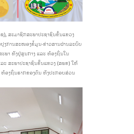
ສຊ), ສະມາຊິກສະພາປະຊາຊົນຂັ້ນແຂວງ
ັບປຸງການສະໜອງຂໍ້ມູນ-ຂ່າວສານຜ່ານລະບົບ
ະພາ ທັງຢູ່ສູນກາງ ແລະ ທ້ອງຖິ່ນໃນ
 ແລະ ສະພາປະຊາຊົນຂັ້ນແຂວງ (ສພຂ) ໃຫ້
້ງ, ທ້ອງຖິ່ນຮາກຂອງຕົນ ທັງປະກອບສ່ວນ