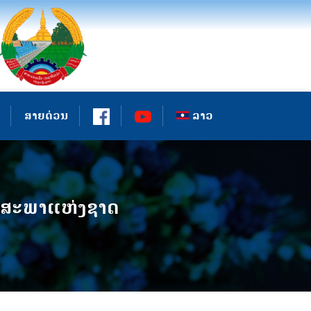
ສາຍດ່ວນ
ລາວ
ຂອງສະພາແຫ່ງຊາດ