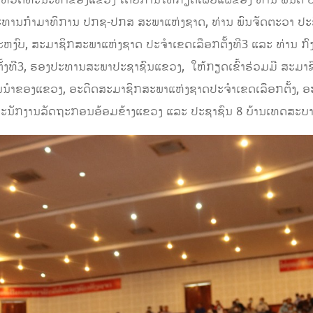
ປະທານກໍາມາທິການ ປກຊ-ປກສ ສະພາແຫ່ງຊາດ, ທ່ານ ພົນຈັດຕະວາ ປະ
ງົບ, ສະມາຊິກສະພາແຫ່ງຊາດ ປະຈໍາເຂດເລືອກຕັ້ງທີ3 ແລະ ທ່ານ ກ
້ງທີ3, ຮອງປະທານສະພາປະຊາຊົນແຂວງ, ໃຫ້ກຽດເຂົ້າຮ່ວມມີ ສະມາຊ
ນຳຂອງແຂວງ, ອະດີດສະມາຊິກສະພາແຫ່ງຊາດປະຈຳເຂດເລືອກຕັ້ງ, ອ
ພະນັກງານລັດຖະກອນອ້ອມຂ້າງແຂວງ ແລະ ປະຊາຊົນ 8 ບ້ານເທດສະບານແ