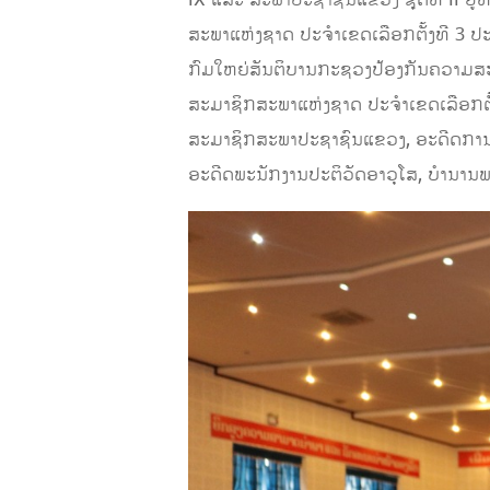
ສະພາແຫ່ງຊາດ ປະຈໍາເຂດເລືອກຕັ້ງທີ 3 
ກົມໃຫຍ່ສັນຕິບານກະຊວງປ້ອງກັນຄວາມສະຫ
ສະມາຊິກສະພາແຫ່ງຊາດ ປະຈໍາເຂດເລືອກຕັ
ສະມາຊິກສະພາປະຊາຊົນແຂວງ, ອະດີດການ
ອະດີດພະນັກງານປະຕິວັດອາວຸໂສ, ບຳນານ