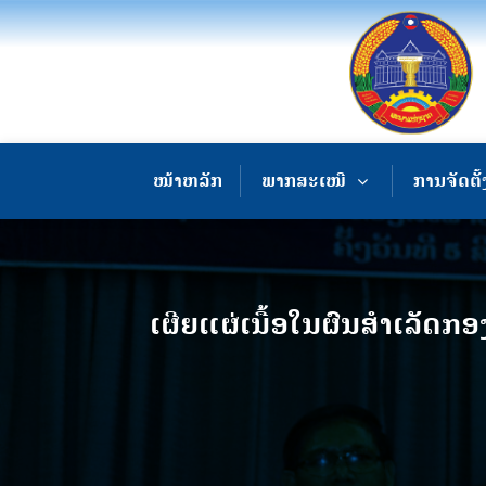
ໜ້າຫລັກ
ພາກສະເໜີ
ການຈັດຕັ້
ເຜີຍແຜ່ເນື້ອໃນຜົນສຳເລັດ