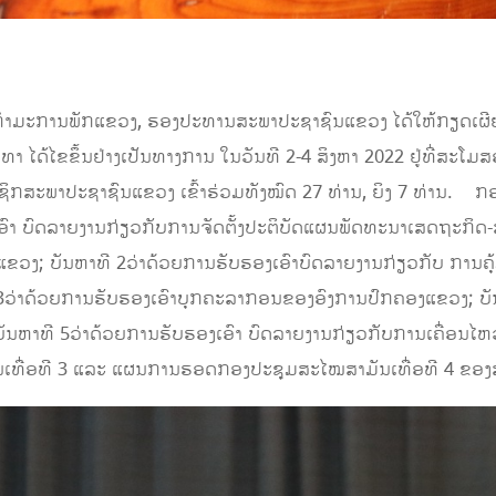
ວພາ ກຳມະການພັກແຂວງ, ຮອງປະທານສະພາປະຊາຊົນແຂວງ ໄດ້ໃຫ້ກຽດເຜ
ທາ ໄດ້ໄຂຂຶ້ນຢ່າງເປັນທາງການ ໃນວັນທີ 2-4 ສິງຫາ 2022 ຢູ່ທີ່ສະ
ຊິກສະພາປະຊາຊົນແຂວງ ເຂົ້າຮ່ວມທັງໝົດ 27 ທ່ານ, ຍິງ 7 ທ່ານ. ກ
ອງເອົາ ບົດລາຍງານກ່ຽວກັບການຈັດຕັ້ງປະຕິບັດແຜນພັດທະນາເສດຖະກິດ-
ຂວງ; ບັນຫາທີ 2ວ່າດ້ວຍການຮັບຮອງເອົາບົດລາຍງານກ່ຽວກັບ ການຄຸ້
່າດ້ວຍການຮັບຮອງເອົາບຸກ​ຄະ​ລາ​ກອນ​ຂອງ​ອົງ​ການ​ປົກ​ຄອງ​ແຂວງ; ບ
ບ; ບັນຫາທີ 5ວ່າດ້ວຍການຮັບຮອງເອົາ ບົດລາຍງານກ່ຽວກັບການເຄື
ນເທື່ອທີ 3 ແລະ ແຜນການຮອດກອງປະຊຸມສະໄໝສາມັນເທື່ອທີ 4 ຂອງສ