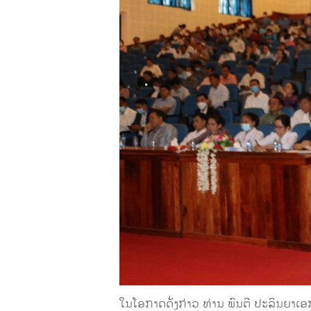
ໃນໂອກາດດັ່ງກ່າວ ທ່ານ ພົນຕີ ປະລິນຍາເອ