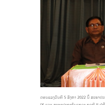
ຕອນແລງວັນທີ 5 ສິງຫາ 2022 ນີ້ ສະພາປະ
IX ແລະ ສະພາປະຊາຊົນແຂວງ ຊຸດທີ II ຢູ່