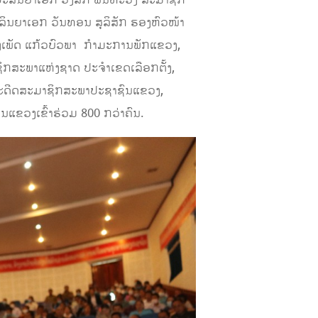
ລິນຍາເອກ ວັນທອນ ສຸລິສັກ ຮອງຫົວໜ້າ
ົງເພັດ ແກ້ວບົວພາ ກຳມະການພັກແຂວງ,
ິກສະພາແຫ່ງຊາດ ປະຈຳເຂດເລືອກຕັ້ງ,
ະດີດສະມາຊິກສະພາປະຊາຊົນແຂວງ,​
ຂວງເຂົ້າຮ່ວມ 800 ກວ່າຄົນ.