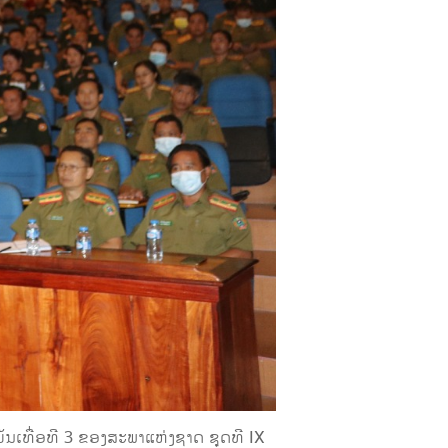
ມັນເທື່ອທີ 3 ຂອງສະພາແຫ່ງຊາດ ຊຸດທີ IX