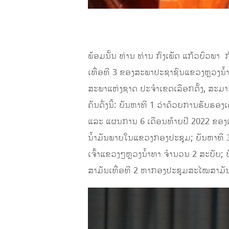
ພ້ອມນັ້ນ ທ່ານ ທ່ານ ກົງເພັດ ແກ້ວບົ
ເທື່ອທີ 3 ຂອງສະພາປະຊາຊົນແຂວງຫຼວງນໍ້າ
ສະພາແຫ່ງຊາດ ປະຈໍາເຂດເລືອກຕັ້ງ, ສະມາ
ຄັນດັ່ງນີ້: ບັນຫາທີ 1 ວ່າດ້ວຍການຮັບຮ
ແລະ ແຜນການ 6 ເດືອນທ້າຍປີ 2022 ຂອງແ
ນໍ້າມັນພາຍໃນແຂວງກອງປະຊຸມ; ບັນຫາທີ 3ວ
ເຈົ້າແຂວງໆຫຼວງນໍ້າທາ ຈໍານວນ 2 ສະບັ
ສາມັນເທື່ອທີ 2 ຫາກອງປະຊຸມສະໄໝສາມັ