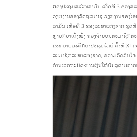
ກອງປະຊຸມສະໄໝສາມັນ ເທື່ອທີ 3 ຂອງສະພ
ວຽກງານຂອງລັດຖະບານ; ວຽກງານຂອງໄອຍ
ສາມັນ ເທື່ອທີ 3 ຂອງສະພາແຫ່ງຊາດ ຊຸດ
ຫຼາຍກວ່າເຄິ່ງໜຶ່ງ ຂອງຈໍານວນສະມາຊິກສະ
ຂະຫຍາຍມະຕິກອງປະຊຸມໃຫຍ່ ຄັ້ງທີ XI ຂອ
ສະມາຊິກສະພາແຫ່ງຊາດ, ຄວາມຕັດສິນໃຈ 
ດ້ານເສດຖະກິດ-ການເງິນໃຫ້ບັນລຸຕາມຄາດຫ