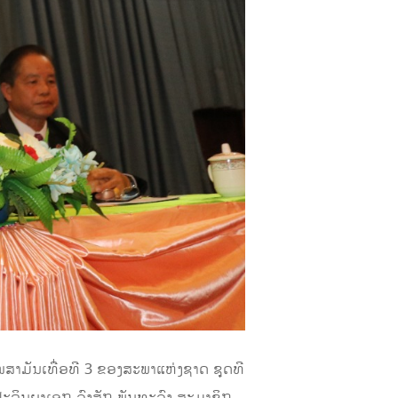
ສາມັນເທື່ອທີ 3 ຂອງສະພາແຫ່ງຊາດ ຊຸດທີ
ປະລິນຍາເອກ ວົງສັກ ພັນທະວົງ ສະມາຊິກ