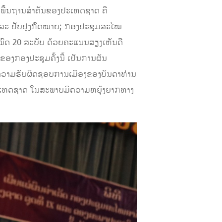
ັນພື້ນຖານສຳຄັນຂອງປະເທດຊາດ ຄື
ລະ ປັບປຸງກົດໝາຍ; ກອງປະຊຸມສະໄໝ
ງໝົດ 20 ສະບັບ ດ້ວຍຄະແນນສຽງເຫັນດີ
ຂອງກອງປະຊຸມຄັ້ງນີ້ ເປັນການຜັນ
ສູງຄວາມຮັບຜິດຊອບການເມືອງຂອງບັນດາທ່ານ
າປະເທດຊາດ ໃນສະພາບມີຄວາມຫຍຸ້ງຍາກທາງ