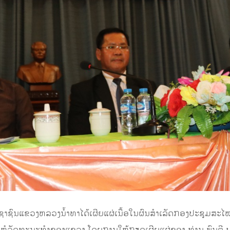
ຊາຊົນແຂວງຫລວງນໍ້າທາໄດ້ເຜີຍແຜ່ເນື້ອໃນຜົນສຳເລັດກອງປະຊຸມສະໄໝ
ທີ່ຫໍວັດທະນະທຳຂອງແຂວງ ໂດຍການໃຫ້ກຽດເຜີຍແຜ່ຂອງ ທ່ານ ພົນຕີ 