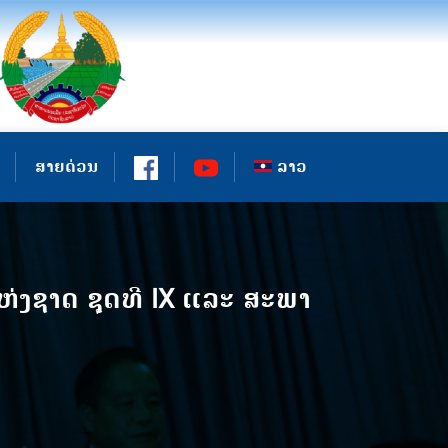
ສາຍດ່ວນ
ລາວ
ຫ່ງຊາດ ຊຸດທີ IX ແລະ ສະພາ