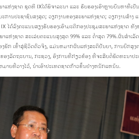
າແຫ່ງຊາດ ຊຸດທີ IXໄດ້ພິຈາລະນາ ແລະ ຮັບຮອງເອົາຫຼາຍບັນຫາທີ່ເປ
ະການປະຊາຊົນສງສຸດ; ວຽກງານຂອງສະພາແຫ່ງຊາດ; ວຽກງານສ້າງ ແ
ທີ IX ໄດ້ລົງຄະແນນສຽງຮັບຮອງເອົາມະຕິກອງປະຊຸມສະພາແຫ່ງຊາດ ທັ
ພາແຫ່ງຊາດ ສະເລ່ຍຄະແນນສູງສຸດ 99% ແລະ ຕໍ່າສຸດ 79%.ຜົນສໍາເລັດ
ງພັກ ເຂົ້າສູ່ຊີວິດຕົວຈິງ, ແມ່ນຫມາກຜົນແຫ່ງສະຕິປັນຍາ, ການຍົກ
ຂອງລັດຖະບານ, ກະຊວງ, ອົງການທີ່ກ່ຽວຂ້ອງ ທີ່ຈະສືບຕໍ່ພັດທະນ
ມາຍທີ່ວາງໄວ້, ນໍາເອົາປະເທດຊາດກ້າວຂຶ້ນຢ່າງຫນັກແຫນ້ນ.