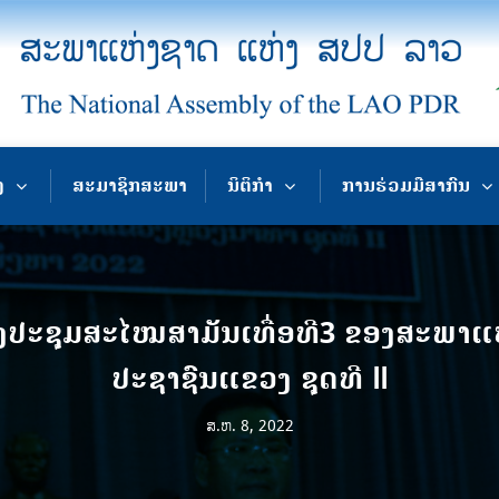
ງ
ສະມາຊິກສະພາ
ນິຕິກຳ
ການຮ່ວມມືສາກົນ
ກອງປະຊຸມສະໄໝສາມັນເທື່ອທີ3 ຂອງສະພາແ
ປະຊາຊົນແຂວງ ຊຸດທີ II
ສ.ຫ. 8, 2022