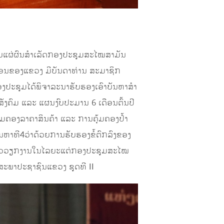
ີຍແຜ່ຜົນສຳເລັດກອງປະຊຸມສະໄໝສາມັນ
ໂມສອນຂອງແຂວງ ມີບັນດາທ່ານ ສະມາຊິກ
ອງປະຊຸມໄດ້ພິຈາລະນາຮັບຮອງເອົາບັນຫາສໍາ
ສັງຄົມ ແລະ ແຜນງົບປະມານ 6 ເດືອນຕົ້ນປີ
ມຄອງລາຄາສິນຄ້າ ແລະ ການຄຸ້ມຄອງປໍ້າ
ັນຫາທີ4ວ່າດ້ວຍການຮັບຮອງຂໍ້ຕົກລົງຂອງ
່ອນໄຫວວຽກງານໃນໄລຍະແຕ່ກອງປະຊຸມສະໄໝ
ະພາປະຊາຊົນແຂວງ ຊຸດທີ II