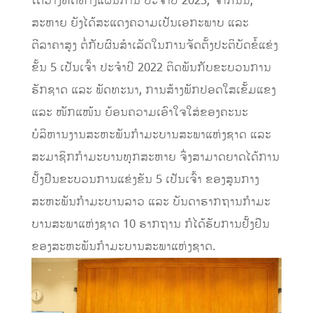
ໄດ້ວາງທິດທາງແຜນການ ປະຈໍາປີ 2023; ຈາກນັ້ນ,
ສະຫາຍ ຍັງໄດ້ສະແດງຄວາມເປັນເອກະພາບ ແລະ
ຕີລາຄາສູງ ຕໍ່ກັບຜົນສໍາເລັດໃນການຈັດຕັ້ງປະຕິບັດຂໍ້ແຂ່ງ
ຂັ້ນ 5 ເປັນເຈົ້າ ປະຈໍາປີ 2022 ຕິດພັນກັບຂະບວນການ
ຮັກຊາດ ແລະ ພັດທະນາ, ການສ້າງພັກປອດໃສເຂັ້ມແຂງ
ແລະ ໜັກແໜ້ນ ຍ້ອນຄວາມເອົາໃຈໃສ່ຂອງຄະນະ
ບໍລິຫານງານສະຫະພັນກໍາມະບານສະພາແຫ່ງຊາດ ແລະ
ສະມາຊິກກໍາມະບານທຸກສະຫາຍ ຈຶ່ງສາມາດຍາດໄດ້ການ
ຢັ້ງຢືນຂະບວນການແຂ່ງຂັນ 5 ເປັນເຈົ້າ ຂອງສູນກາງ
ສະຫະພັນກໍາມະບານລາວ ແລະ ບັນດາຮາກຖານກໍາມະ
ບານສະພາແຫ່ງຊາດ 10 ຮາກຖານ ກໍໄດ້ຮັບການຢັ້ງຢືນ
ຂອງສະຫະພັນກໍາມະບານສະພາແຫ່ງຊາດ.