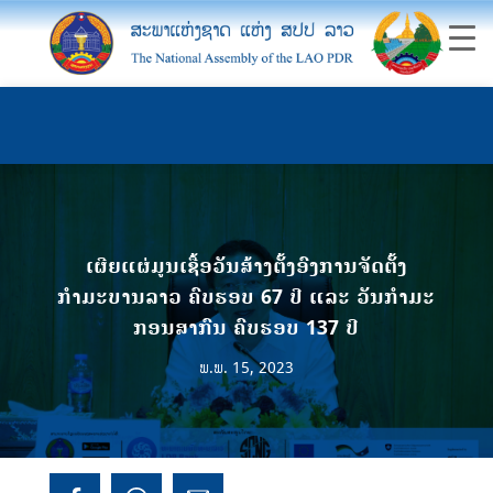
ເຜີຍແຜ່ມູນເຊື້ອວັນສ້າງຕັ້ງອົງການຈັດຕັ້ງ
ກຳມະບານລາວ ຄົບຮອບ 67 ປີ ແລະ ວັນກໍາມະ
ກອນສາກົນ ຄົບຮອບ 137 ປີ
ພ.ພ. 15, 2023