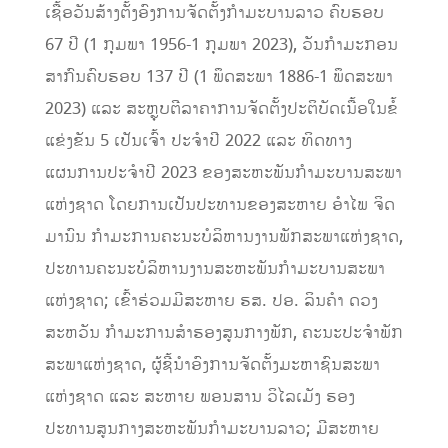
ເຊື້ອວັນສ້າງຕັ້ງອົງການຈັດຕັ້ງກຳມະບານລາວ ຄົບຮອບ
67 ປີ (1 ກຸມພາ 1956-1 ກຸມພາ 2023), ວັນກໍາມະກອນ
ສາກົນຄົບຮອບ 137 ປີ (1 ພຶດສະພາ 1886-1 ພຶດສະພາ
2023) ແລະ ສະຫຼຸບຕີລາຄາການຈັດຕັ້ງປະຕິບັດເນື້ອໃນຂໍ້
ແຂ່ງຂັນ 5 ເປັນເຈົ້າ ປະຈຳປີ 2022 ແລະ ທິດທາງ
ແຜນການປະຈຳປີ 2023 ຂອງສະຫະພັນກຳມະບານສະພາ
ແຫ່ງຊາດ ໂດຍການເປັນປະທານຂອງສະຫາຍ ອຳໄພ ຈິດ
ມານົນ ກໍາມະການຄະນະບໍລິຫານງານພັກສະພາແຫ່ງຊາດ,
ປະທານຄະນະບໍລິຫານງານສະຫະພັນກໍາມະບານສະພາ
ແຫ່ງຊາດ; ເຂົ້າຮ່ວມມີສະຫາຍ ຮສ. ປອ. ລິນຄຳ ດວງ
ສະຫວັນ ກໍາມະການສໍາຮອງສູນກາງພັກ, ຄະນະປະຈໍາພັກ
ສະພາແຫ່ງຊາດ, ຜູ້ຊີ້ນໍາອົງການຈັດຕັ້ງມະຫາຊົນສະພາ
ແຫ່ງຊາດ ແລະ ສະຫາຍ ພອນສານ ວິໄລເມັງ ຮອງ
ປະທານສູນກາງສະຫະພັນກໍາມະບານລາວ; ມີສະຫາຍ