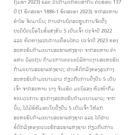
ກຸມພາ 2023) ແລະ ວັນກຳມະກອນສາກົນ ຄົບຮອບ 137
ປີ (1 ພຶດສະພາ 1886-1 ພຶດສະພາ 2023) ຈາກສະຫາຍ
ອຳໄພ ຈິດມານົນ; ການຜ່ານບົດສະຫຼຸບການຈັດຕັ້ງ
ປະຕິບັດເນື້ອໃນຂໍ້ແຂ່ງຂັນ 5 ເປັນເຈົ້າ ປະຈຳປີ 2022
ແລະ ທິດທາງແຜນການເຄື່ອນໄຫວ ປະຈຳປີ 2023 ຂອງ
ສະຫະພັນກຳມະບານສະພາແຫ່ງຊາດ ຈາກສະຫາຍ ຄຳ
ແທ່ນ ວິລະກຸນ ກຳມະການຄະນະບໍລິຫານງານສະຫະພັນ
ກໍາມະບານສະພາແຫ່ງຊາດ; ຜ່ານຂໍ້ຕົກລົງຂອງສູນກາງ
ສະຫະພັນກຳມະບານລາວ ກ່ຽວກັບການຢັ້ງຢືນ 5 ເປັນ
ເຈົ້າ ຈາກສະຫາຍ ນາງ ຈັນເພັດ ມະນີແສງ ຫົວໜ້າກົມ
ຂະບວນການ ສູນກາງສະຫະພັນກຳມະບານລາວ; ຈາກ
ນັ້ນ, ໄດ້ມີພິທີມອບໃບຢັ້ງຢືນ 5 ເປັນເຈົ້າ ໃຫ້ແກ່
ສະຫະພັນກຳມະບານສະພາແຫ່ງຊາດ ແລະ ໄດ້ຜ່ານ
ຂໍ້ຕົກລົງຂອງຄະນະພັກສະພາແຫ່ງຊາດ ກ່ຽວກັບການ