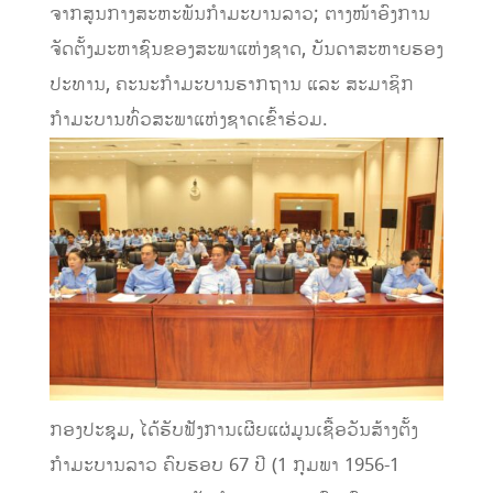
ຈາກສູນກາງສະຫະພັນກຳມະບານລາວ; ຕາງໜ້າອົງການ
ຈັດຕັ້ງມະຫາຊົນຂອງສະພາແຫ່ງຊາດ, ບັນດາສະຫາຍຮອງ
ປະທານ, ຄະນະກຳມະບານຮາກຖານ ແລະ ສະມາຊິກ
ກຳມະບານທົ່ວສະພາແຫ່ງຊາດເຂົ້າຮ່ວມ.
ກອງປະຊຸມ, ໄດ້ຮັບຟັງການເຜີຍແຜ່ມູນເຊື້ອວັນສ້າງຕັ້ງ
ກຳມະບານລາວ ຄົບຮອບ 67 ປີ (1 ກຸມພາ 1956-1