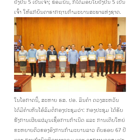
ຢັ້ງຢືນ 5 ເປັນເຈົ້າ; ພ້ອມນັ້ນ, ກໍໄດ້ມອບໃບຢັ້ງຢືນ 5 ເປັນ
ເຈົ້າ ໃຫ້ແກ່ບັນດາຮາກຖານກຳມະບານສະພາແຫ່ງຊາດ.
ໃນໂອກາດນີ້, ສະຫາຍ ຮສ. ປອ. ລິນຄໍາ ດວງສະຫວັນ
ໄດ້ມີຄຳເຫັນໂອ້ລົມຕໍ່ກອງປະຊຸມວ່າ: ກອງປະຊຸມ ໄດ້ຮັບ
ຟັງການເຜີຍແຜ່ມູນເຊື້ອການກໍາເນີດ ແລະ ການເຕີບໃຫຍ່
ຂະຫຍາຍຕົວຂອງອົງການກໍາມະບານລາວ ຄົບຮອບ 67 ປີ