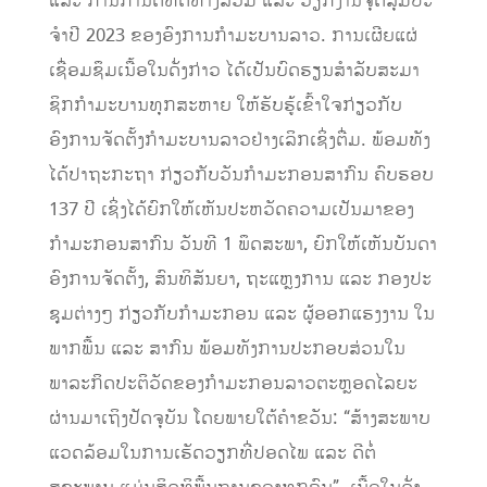
ແລະ ການກໍານົດທິດທາງລວມ ແລະ ວຽກງານຈຸດສຸມປະ
ຈໍາປີ 2023 ຂອງອົງການກໍາມະບານລາວ. ການເຜີຍແຜ່
ເຊື່ອມຊຶມເນື້ອໃນດັ່ງກ່າວ ໄດ້ເປັນບົດຮຽນສໍາລັບສະມາ
ຊິກກໍາມະບານທຸກສະຫາຍ ໃຫ້ຮັບຮູ້ເຂົ້າໃຈກ່ຽວກັບ
ອົງການຈັດຕັ້ງກໍາມະບານລາວຢ່າງເລິກເຊິ່ງຕື່ມ. ພ້ອມທັງ
ໄດ້ປາຖະກະຖາ ກ່ຽວກັບວັນກໍາມະກອນສາກົນ ຄົບຮອບ
137 ປີ ເຊິ່ງໄດ້ຍົກໃຫ້ເຫັນປະຫວັດຄວາມເປັນມາຂອງ
ກໍາມະກອນສາກົນ ວັນທີ 1 ພຶດສະພາ, ຍົກໃຫ້ເຫັນບັນດາ
ອົງການຈັດຕັ້ງ, ສົນທິສັນຍາ, ຖະແຫຼງການ ແລະ ກອງປະ
ຊຸມຕ່າງໆ ກ່ຽວກັບກໍາມະກອນ ແລະ ຜູ້ອອກແຮງງານ ໃນ
ພາກພື້ນ ແລະ ສາກົນ ພ້ອມທັງການປະກອບສ່ວນໃນ
ພາລະກິດປະຕິວັດຂອງກໍາມະກອນລາວຕະຫຼອດໄລຍະ
ຜ່ານມາເຖິງປັດຈຸບັນ ໂດຍພາຍໃຕ້ຄໍາຂວັນ: “ສ້າງສະພາບ
ແວດລ້ອມໃນການເຮັດວຽກທີ່ປອດໄພ ແລະ ດີຕໍ່