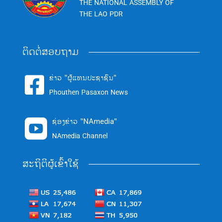
THE NATIONAL ASSEMBLY OF
THE LAO PDR
ຕິດຕໍ່ສອບຖາມ
ຂ່າວ "ຜູ້ແທນປະຊາຊົນ"

Phouthen Pasaxon News
ຊ່ອງຂ່າວ "NAmedia"

NAmedia Channel
ສະຖິຕິຜູ້ເຂົ້າໃຊ້