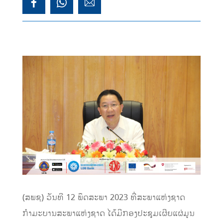
(ສພຊ) ວັນທີ 12 ພຶດສະພາ 2023 ທີ່ສະພາແຫ່ງຊາດ
ກຳມະບານສະພາແຫ່ງຊາດ ໄດ້ມີກອງປະຊຸມເຜີຍແຜ່ມູນ