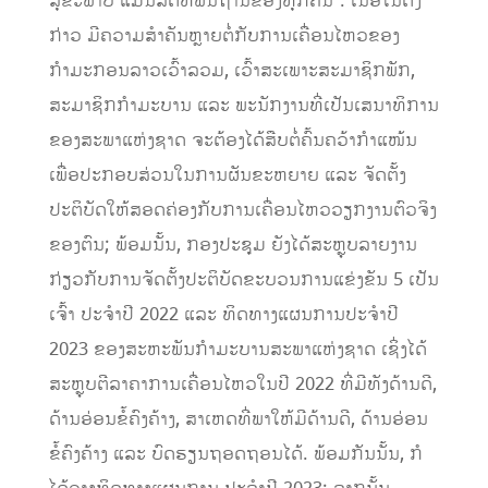
ສຸຂະພາບ ແມ່ນສິດທິພື້ນຖານຂອງທຸກຄົນ”. ເນື້ອໃນດັ່ງ
ກ່າວ ມີຄວາມສໍາຄັນຫຼາຍຕໍ່ກັບການເຄື່ອນໄຫວຂອງ
ກໍາມະກອນລາວເວົ້າລວມ, ເວົ້າສະເພາະສະມາຊິກພັກ,
ສະມາຊິກກໍາມະບານ ແລະ ພະນັກງານທີ່ເປັນເສນາທິການ
ຂອງສະພາແຫ່ງຊາດ ຈະຕ້ອງໄດ້ສືບຕໍ່ຄົ້ນຄວ້າກໍາແໜ້ນ
ເພື່ອປະກອບສ່ວນໃນການຜັນຂະຫຍາຍ ແລະ ຈັດຕັ້ງ
ປະຕິບັດໃຫ້ສອດຄ່ອງກັບການເຄື່ອນໄຫວວຽກງານຕົວຈິງ
ຂອງຕົນ; ພ້ອມນັ້ນ, ກອງປະຊຸມ ຍັງໄດ້ສະຫຼຸບລາຍງານ
ກ່ຽວກັບການຈັດຕັ້ງປະຕິບັດຂະບວນການແຂ່ງຂັນ 5 ເປັນ
ເຈົ້າ ປະຈໍາປີ 2022 ແລະ ທິດທາງແຜນການປະຈໍາປີ
2023 ຂອງສະຫະພັນກໍາມະບານສະພາແຫ່ງຊາດ ເຊິ່ງໄດ້
ສະຫຼຸບຕີລາຄາການເຄື່ອນໄຫວໃນປີ 2022 ທີ່ມີທັງດ້ານດີ,
ດ້ານອ່ອນຂໍ້ຄົງຄ້າງ, ສາເຫດທີ່ພາໃຫ້ມີດ້ານດີ, ດ້ານອ່ອນ
ຂໍ້ຄົງຄ້າງ ແລະ ບົດຮຽນຖອດຖອນໄດ້. ພ້ອມກັນນັ້ນ, ກໍ