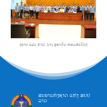
(ພາບ ແລະ ຂ່າວ: ນາງ ສຸພາວັນ ຫອມສະນິດ)
ສະພາແຫ່ງຊາດ ແຫ່ງ ສປປ
ລາວ