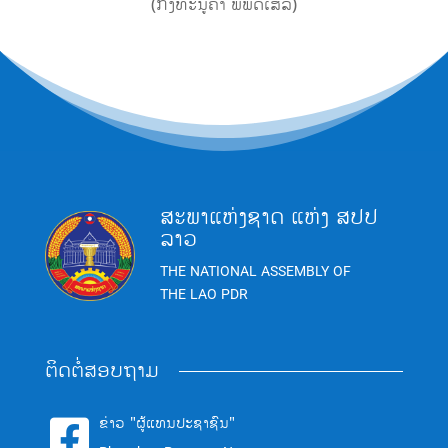
(ກົງທະນູຄຳ ພິພັດເສລີ)
ສະພາແຫ່ງຊາດ ແຫ່ງ ສປປ
ລາວ
THE NATIONAL ASSEMBLY OF
THE LAO PDR
ຕິດຕໍ່ສອບຖາມ
ຂ່າວ "ຜູ້ແທນປະຊາຊົນ"
