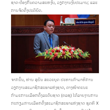
ຊາດ-ປ້ອງກັນຄວາມສະຫງົບ, ວຽກງານງົບປະມານ; ແລະ
ການຈັດຕັ້ງປະຕິບັດ.
ຈາກນັ້ນ, ທ່ານ ສຸບັນ ສະວະບຸດ ປະທານກຳມາທິການ
ວຽກງານສະມາຊິກສະພາແຫ່ງຊາດ, ຕາງໜ້າຄະນະ
ກຳມະການເລືອກຕັ້ງລະດັບຊາດ (ຄລຊ) ໄດ້ລາຍງານການ
ກະກຽມການເລືອກຕັ້ງສະມາຊິກສະພາແຫ່ງຊາດ ຊຸດທີ X