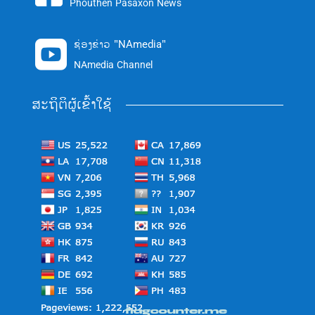
Phouthen Pasaxon News
ຊ່ອງຂ່າວ "NAmedia"

NAmedia Channel
ສະຖິຕິຜູ້ເຂົ້າໃຊ້