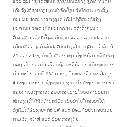
ແລະ ສະມາຊິກສະພາປະຊາຊົນຂັ້ນແຂວງ ຊຸດທີ V ໂດຍ
ໄດ້ແຈ້ງໃຫ້ຊາບວຽກງານທີ່ຈັດຕັ້ງປະຕິບັດຜ່ານມາ ເຊິ່ງ
ຄະນະປະຈໍາສະພາແຫ່ງຊາດ ໄດ້ມີໜັງສືສະເໜີເຖິງ
ປະທານປະເທດ ເພື່ອປະກາດການແຕ່ງຕັ້ງຄະນະ
ກຳມະການເລືອກຕັ້ງລະດັບຊາດ ແລະ ປະທານປະເທດ
ໄດ້ອອກລັດຖະດໍາລັດປະກາດຢ່າງເປັນທາງການ ໃນວັນທີ
24 ຕຸລາ 2025; ດຳເນີນກອງປະຊຸມຄັ້ງປະຖົມມະລືກຂອງ
ຄລຊ ເພື່ອພ້ອມກັນເຊື່ອມຊຶມມະຕິກົມການເມືອງສູນກາງ
ພັກ ສະບັບເລກທີ 26/ກມສພ, ປຶກສາຫາລື ແລະ ປັບປຸງ
4 ຮ່າງເອກະສານ ເຊິ່ງລົງລາຍເຊັນນຳໃຊ້ຢ່າງເປັນທາງການ
ແລ້ວ; ຖະແຫຼງຂ່າວຕໍ່ສື່ມວນຊົນພາຍໃນຮັບຊາບບັນດາ
ໜ້າວຽກທີ່ໄດ້ຈັດຕັ້ງປະຕິບັດ ເພື່ອນຳໄປໂຄສະນາໃຫ້
ສັງຄົມໄດ້ຮັບຊາບແຕ່ຫົວທີ ແລະ ພ້ອມກັນປະກອບສ່ວນ
ຕາມສິດ, ໜ້າທີ່ ແລະ ພັນທະຂອງຕົນ.