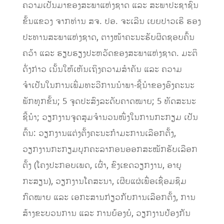
ຄວາມເປັນມາຂອງສະພາແຫ່ງຊາດ ແລະ ສະພາປະຊາຊົນ
ຂັ້ນແຂວງ ຈາກທ່ານ ສຈ. ປອ. ຈະເລີນ ເຍຍປາວເຮີ ຮອງ
ປະທານສະພາແຫ່ງຊາດ, ຕາງໜ້າຄະນະຮັບຜິດຊອບຄົ້ນ
ຄວ້າ ແລະ ຮຽບຮຽງປະຫວັດຂອງສະພາແຫ່ງຊາດ. ມະຕິ
ດັ່ງກ່າວ ເນັ້ນໃຫ້ເຫັນເຖິງຄວາມສຳຄັນ ແລະ ຄວາມ
ຈຳເປັນໃນການເພີ່ມທະວີການນຳພາ-ຊີ້ນຳຂອງອົງຄະນະ
ພັກທຸກຂັ້ນ; 5 ຈຸດປະສົງລະດັບຄາດໝາຍ; 5 ທັດສະນະ
ຊີ້ນຳ; ວຽກງານຈຸດສຸມຈໍານວນໜຶ່ງໃນການກະກຽມ ເປັນ
ຕົ້ນ: ວຽກງານແຕ່ງຕັ້ງຄະນະກໍາມະການເລືອກຕັ້ງ,
ວຽກງານກະກຽມບຸກຄະລາກອນອອກສະໝັກຮັບເລືອກ
ຕັ້ງ (ໂຄງປະກອບເພດ, ເຜົ່າ, ຂົງເຂດວຽກງານ, ອາຍຸ
ກະສຽນ), ວຽກງານໂຄສະນາ, ເຜີຍແຜ່ເພື່ອເຊື່ອມຊຶມ
ກົດໝາຍ ແລະ ເອກະສານກ່ຽວກັບການເລືອກຕັ້ງ, ການ
ສ້າງຂະບວນການ ແລະ ການຍ້ອງຍໍ, ວຽກງານປ້ອງກັນ