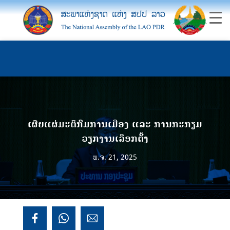
ເຜີຍແຜ່ມະຕິກົມການເມືອງ ແລະ ການກະກຽມ
ວຽກງານເລືອກຕັ້ງ
ພ.ຈ. 21, 2025