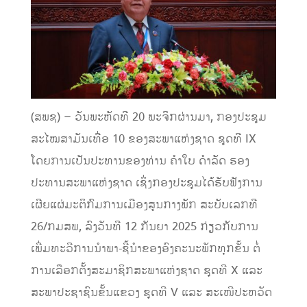
(ສພຊ) – ວັນພະຫັດທີ 20 ພະຈິກຜ່ານມາ, ກອງປະຊຸມ
ສະໄໝສາມັນເທື່ອ 10 ຂອງສະພາແຫ່ງຊາດ ຊຸດທີ IX
ໂດຍການເປັນປະທານຂອງທ່ານ ຄຳໃບ ດຳລັດ ຮອງ
ປະທານສະພາແຫ່ງຊາດ ເຊິ່ງກອງປະຊຸມໄດ້ຮັບຟັງການ
ເຜີຍແຜ່ມະຕິກົມການເມືອງສູນກາງພັກ ສະບັບເລກທີ
26/ກມສພ, ລົງວັນທີ 12 ກັນຍາ 2025 ກ່ຽວກັບການ
ເພີ່ມທະວີການນຳພາ-ຊີ້ນຳຂອງອົງຄະນະພັກທຸກຂັ້ນ ຕໍ່
ການເລືອກຕັ້ງສະມາຊິກສະພາແຫ່ງຊາດ ຊຸດທີ X ແລະ
ສະພາປະຊາຊົນຂັ້ນແຂວງ ຊຸດທີ V ແລະ ສະເໜີປະຫວັດ