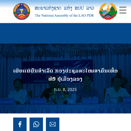
ເຜີຍແຜ່ຜົນສໍາເລັດ ກອງປະຊຸມສະໄໝສາມັນເທື່ອ
ທີ9 ຢູ່ເມືອງລອງ
ກ.ຍ. 8, 2025