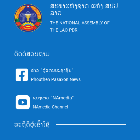
ສະພາແຫ່ງຊາດ ແຫ່ງ ສປປ
ລາວ
THE NATIONAL ASSEMBLY OF
THE LAO PDR
ຕິດຕໍ່ສອບຖາມ
ຂ່າວ "ຜູ້ແທນປະຊາຊົນ"

Phouthen Pasaxon News
ຊ່ອງຂ່າວ "NAmedia"

NAmedia Channel
ສະຖິຕິຜູ້ເຂົ້າໃຊ້