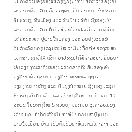
ບັນດາຕົວເມືອງຂອງແຂວງຫຼວງນໍ້າທາ; ຂໍ້ຕົກລົງຂອງເຈົ້າ
ແຂວງວ່າດ້ວຍການຄຸ້ມຄອງລາຍຮັບ-ລາຍຈ່າຍງົບປະມານ
ຂັ້ນແຂວງ, ຂັ້ນເມືອງ ແລະ ຂັ້ນບ້ານ; ຂໍ້ຕົກລົງຂອງເຈົ້າ
ແຂວງວ່າດ້ວຍການກໍານົດຫົວໜ່ວຍປະເມີນລາຄາທີ່ດິນ
ແຕ່ລະປະເພດ ຢູ່ພາຍໃນແຂວງ ແລະ ຮັບຟັງເຜີຍແຜ່
ຜົນສຳເລັດກອງປະຊຸມສະໄໝສາມັນເທື່ອທີ9 ຂອງສະພາ
ແຫ່ງຊາດຊຸດທີIX ເຊິ່ງກອງປະຊຸມໄດ້ພິຈາລະນາ, ຮັບຮອງ
ເອົາວຽກງານສໍາຄັນຂອງປະເທດຊາດຄື: ຮັບຮອງເອົາ
ວຽກງານລັດຖະບານ; ວຽກງານສະພາແຫ່ງຊາດ;
ວຽກງານການສ້າງ ແລະ ປັບປຸງກົດໝາຍ ຊຶ່ງກອງປະຊຸມ
ຮັບຮອງເອົາການສ້າງ ແລະ ປັບປຸງກົດໝາຍ ຈຳນວນ 10
ສະບັບ ໃນນີ້ສ້າງໃໝ່ 5 ສະບັບ; ນອກນັ້ນ ຜູ້ເຂົ້າຮ່ວມຍັງ
ໄດ້ປະກອບຄໍາຄິດເຫັນບັນຫາທີ່ພົບຄວາມຫຍຸ້ງຍາກ
ພາຍໃນເມືອງ, ບ້ານ ເປັນຕົ້ນບັນຫາພື້ນຖານໂຄງລ່າງ ແລະ