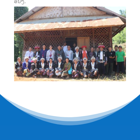
ອຶ່ນໆ.