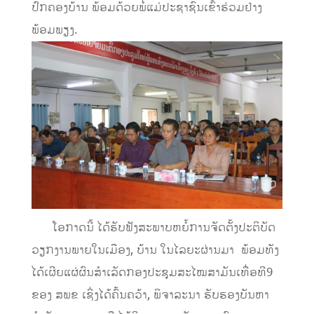
ປົກຄອງບ້ານ ພ້ອມດ້ວຍພໍ່ແມ່ປະຊາຊົນເຂົ້າຮ່ວມຢ່າງ
ພ້ອມພຽງ.
ໂອກາດນີ້ ໄດ້ຮັບຟັງສະພາບຫຍໍ້ການຈັດຕັ້ງປະຕິບັດ
ວຽກງານພາຍໃນເມືອງ, ບ້ານ ໃນໄລຍະຜ່ານມາ ພ້ອມທັງ
ໄດ້ເຜີຍແຜ່ຜົນສຳເລັດກອງປະຊຸມສະໄໝສາມັນເທື່ອທີ9
ຂອງ ສພຂ ເຊິ່ງໄດ້ຄົ້ນຄວ້າ, ພິຈາລະນາ ຮັບຮອງບັນຫາ