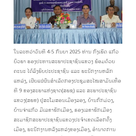
ໃນລະຫວ່າວັນທີ 4-5 ກັນຍາ 2025 ທ່ານ ກົງເພັດ ແກ້ວ
ບົວພາ ຮອງປະທານສະພາປະຊາຊົນແຂວງ ພ້ອມດ້ວຍ
ຄະນະ ໄດ້ລົງພົບປະປະຊາຊົນ ແລະ ພະນັກງານຫລັກ
ແຫລ່ງ, ເຜີຍແຜ່ຜົນສໍາເລັດກອງປະຊຸມສະໄໝສາມັນເທື່ອ
ທີ 9 ຂອງສະພາແຫ່ງຊາດ(ສພຊ) ແລະ ສະພາປະຊາຊົນ
ແຂວງ(ສພຂ) ຢູ່ສະໂມສອນເມືອງລອງ, ບ້ານກົກມ່ວງ,
ບ້ານຈ່າແກ້ວ ມີເລຂາພັກເມືອງ, ຮອງເລຂາພັກເມືອງ
ສະມາຊິກສະພາປະຊາຊົນແຂວງປະຈຳເຂດເລືອກຕັ້ງ
ເມືອງ, ພະນັກງານຫລັງແຫລ່ງຂອງເມືອງ, ອຳນາດການ