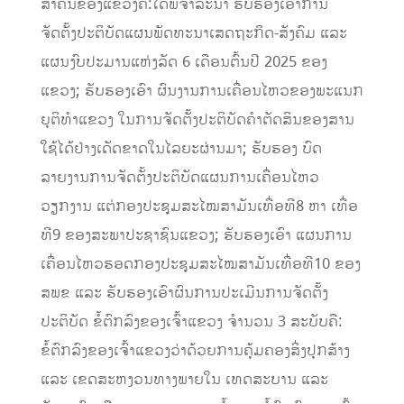
ສຳຄັນຂອງແຂວງຄື:ໄດ້ພິຈາລະນາ ຮັບຮອງເອົາການ
ຈັດຕັ້ງປະຕິບັດແຜນພັດທະນາເສດຖະກິດ-ສັງຄົມ ແລະ
ແຜນງົບປະມານແຫ່ງລັດ 6 ເດືອນຕົ້ນປີ 2025 ຂອງ
ແຂວງ; ຮັບຮອງເອົາ ຜົນງານການເຄື່ອນໄຫວຂອງພະແນກ
ຍຸຕິທຳແຂວງ ໃນການຈັດຕັ້ງປະຕິບັດຄຳຕັດສິນຂອງສານ
ໃຊ້ໄດ້ຢ່າງເດັດຂາດໃນໄລຍະຜ່ານມາ; ຮັບຮອງ ບົດ
ລາຍງານການຈັດຕັ້ງປະຕິບັດແຜນການເຄື່ອນໄຫວ
ວຽກງານ ແຕ່ກອງປະຊຸມສະໄໝສາມັນເທື່ອທີ8 ຫາ ເທື່ອ
ທີ9 ຂອງສະພາປະຊາຊົນແຂວງ; ຮັບຮອງເອົາ ແຜນການ
ເຄື່ອນໄຫວຮອດກອງປະຊຸມສະໄໝສາມັນເທື່ອທີ10 ຂອງ
ສພຂ ແລະ ຮັບຮອງເອົາຜົນການປະເມີນການຈັດຕັ້ງ
ປະຕິບັດ ຂໍ້ຕົກລົງຂອງເຈົ້າແຂວງ ຈໍານວນ 3 ສະບັບຄື:
ຂໍ້ຕົກລົງຂອງເຈົ້າແຂວງວ່າດ້ວຍການຄຸ້ມຄອງສິ່ງປຸກສ້າງ
ແລະ ເຂດສະຫງວນທາງພາຍໃນ ເທດສະບານ ແລະ