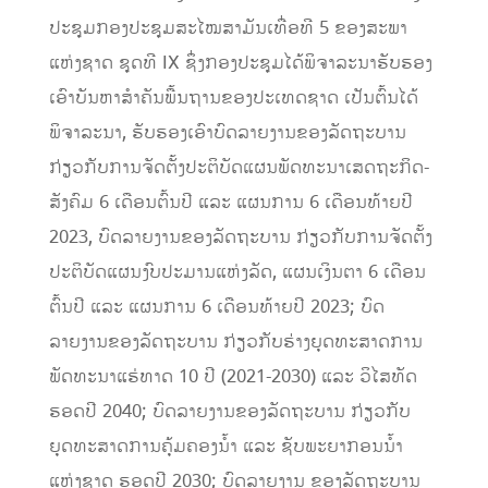
ປະຊຸມກອງປະຊຸມສະໄໝສາມັນເທື່ອທີ 5 ຂອງສະພາ
ແຫ່ງຊາດ ຊຸດທີ IX ຊຶ່ງກອງປະຊຸມໄດ້ພິຈາລະນາຮັບຮອງ
ເອົາບັນຫາສຳຄັນພື້ນຖານຂອງປະເທດຊາດ ເປັນຕົ້ນໄດ້
ພິຈາລະນາ, ຮັບຮອງເອົາບົດລາຍງານຂອງລັດຖະບານ
ກ່ຽວກັບການຈັດຕັ້ງປະຕິບັດແຜນພັດທະນາເສດຖະກິດ-
ສັງຄົມ 6 ເດືອນຕົ້ນປີ ແລະ ແຜນການ 6 ເດືອນທ້າຍປີ
2023, ບົດລາຍງານຂອງລັດຖະບານ ກ່ຽວກັບການຈັດຕັ້ງ
ປະຕິບັດແຜນງົບປະມານແຫ່ງລັດ, ແຜນເງິນຕາ 6 ເດືອນ
ຕົ້ນປີ ແລະ ແຜນການ 6 ເດືອນທ້າຍປີ 2023; ບົດ
ລາຍງານຂອງລັດຖະບານ ກ່ຽວກັບຮ່າງຍຸດທະສາດການ
ພັດທະນາແຮ່ທາດ 10 ປີ (2021-2030) ແລະ ວິໄສທັດ
ຮອດປີ 2040; ບົດລາຍງານຂອງລັດຖະບານ ກ່ຽວກັບ
ຍຸດທະສາດການຄຸ້ມຄອງນໍ້າ ແລະ ຊັບພະຍາກອນນໍ້າ
ແຫ່ງຊາດ ຮອດປີ 2030; ບົດລາຍງານ ຂອງລັດຖະບານ