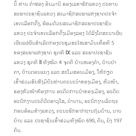
ນີ້ ທ່ານ ຄຳຟອງ ອິນມານີ ຮອງເລຂາພັກແຂວງ ປະທານ
ສະພາປະຊາຊົນແຂວງ ສະມາຊິກສະພາແຫ່ງຊາດປະຈໍາ
ເຂດເລືອກຕັ້ງ, ພ້ອມດ້ວຍສະມາຊິກສະພາປະຊາຊົນ
ແຂວງ ປະຈໍາເຂດເລືອກຕັ້ງເມືອງລອງ ໄດ້ລົງໂຄສະນາເຜີຍ
ເຜີຍແຜ່ຜົນສໍາເລັດກອງປະຊຸມສະໄໝສາມັນເທື່ອທີ 5
ຂອງສະພາແຫ່ງຊາດ ຊຸດທີ
lX
ແລະ ສະພາປະຊາຊົນ
ແຂວງ ຊຸດທີ
ll
ທັງໝົດ 4 ຈຸດຄື ບ້ານໜອງຄໍາ, ບ້ານປ່າ
ຄາ, ບ້ານດອນແຍງ ແລະ ສະໂມສອນເມືອງ, ໃຫ້ກຽດ
ເຂົ້າຮ່ວມຮັບຟັງມີບັນທ່ານຄະນະນຳຂອງເມືອງ, ຫົວໜ້າ,
ຮອງຫົວໜ້າຫ້ອງການ ອະດີດການນໍາຂອງເມືອງ, ອະດີດ
ພະນັກງານປະຕິວັດອາວຸໂສ, ບຳນານ, ພະນັກງານລັດຖະ
ກອນອ້ອມຂ້າງແຂວງ, ຄະນະພັກຮາກຖານກຸ່ມບ້ານ, ນາຍ
ບ້ານ ແລະ ປະຊາຊົນເຂົ້າຮ່ວມທັງໝົດ 690, ຄົນ, ຍິງ 197
ຄົນ.