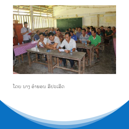
ໂດຍ ນາງ ອໍາພອນ ສີປະເສີດ