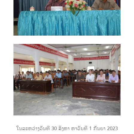
ໃນລະຫວ່າງວັນທີ 30 ສິງຫາ ຫາວັນທີ 1 ກັນຍາ 2023