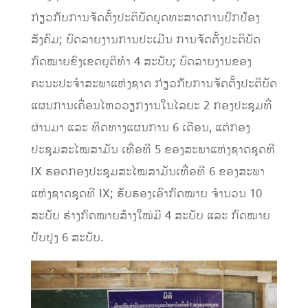
ກ່ຽວກັບການຈັດຕັ້ງປະຕິບັດຍຸດທະສາດການປົກປ້ອງ
ສັງຄົມ; ບົດລາຍງານການປະເມີນ ການຈັດຕັ້ງປະຕິບັດ
ກົດໝາຍຂົງເຂດຍຸຕິທໍາ 4 ສະບັບ; ບົດລາຍງານຂອງ
ຄະນະປະຈຳສະພາແຫ່ງຊາດ ກ່ຽວກັບການຈັດຕັ້ງປະຕິບັດ
ແຜນການເຄື່ອນໄຫວວຽກງານໃນໄລຍະ 2 ກອງປະຊຸມທີ່
ຜ່ານມາ ແລະ ທິດທາງແຜນການ 6 ເດືອນ, ແຕ່ກອງ
ປະຊຸມສະໄໝສາມັນ ເທື່ອທີ 5 ຂອງສະພາແຫ່ງຊາດຊຸດທີ
IX ຮອດກອງປະຊຸມສະໄໝສາມັນເທື່ອທີ 6 ຂອງສະພາ
ແຫ່ງຊາດຊຸດທີ IX; ຮັບຮອງເອົາກົດໝາຍ ຈໍານວນ 10
ສະບັບ ຮ່າງກົດໝາຍສ້າງໃໝ່ມີ 4 ສະບັບ ແລະ ກົດໝາຍ
ປັບປຸງ 6 ສະບັບ.