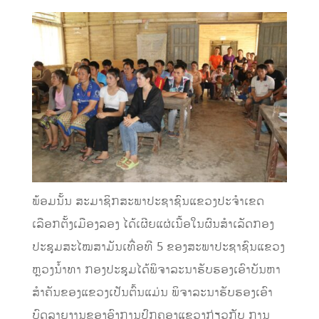
ພ້ອມນັ້ນ ສະມາຊິກສະພາປະຊາຊົນແຂວງປະຈຳເຂດ
ເລືອກຕັ້ງເມືອງລອງ ໄດ້ເຜີຍແຜ່ເນື້ອໃນຜົນສຳເລັດກອງ
ປະຊຸມສະໄໝສາມັນເທື່ອທີ 5 ຂອງສະພາປະຊາຊົນແຂວງ
ຫຼວງນໍ້າທາ ກອງປະຊຸມໄດ້ພິຈາລະນາຮັບຮອງເອົາບັນຫາ
ສໍາຄັນຂອງແຂວງເປັນຕົ້ນແມ່ນ ພິຈາລະນາຮັບຮອງເອົາ
ບົດລາຍງານຂອງອົງການປົກຄອງແຂວງກ່ຽວກັບ ການ