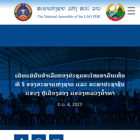
ເຜີຍແຜ່ຜົນສໍາເລັດກອງປະຊຸມສະໄໝສາມັນເທື່ອ
ທີ 5 ຂອງສະພາແຫ່ງຊາດ ແລະ ສະພາປະຊາຊົນ
ແຂວງ ຢູ່ເມືອງລອງ ແຂວງຫລວງນໍ້າທາ
ກ.ຍ. 4, 2023