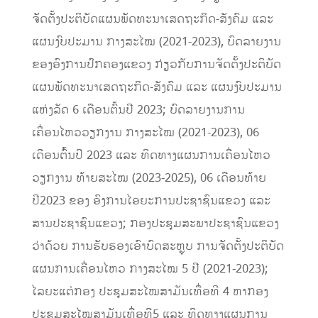
ຈັດຕັ້ງປະຕິບັດແຜນພັດທະນາເສດຖະກິດ-ສັງຄົມ ແລະ
ແຜນງົບປະມານ ກາງສະໄໝ (2021-2023), ບົດລາຍງານ
ຂອງອົງການປົກຄອງແຂວງ ກ່ຽວກັບການຈັດຕັ້ງປະຕິບັດ
ແຜນພັດທະນາເສດຖະກິດ-ສັງຄົມ ແລະ ແຜນງົບປະມານ
ແຫ່ງລັດ 6 ເດືອນຕົ້ນປີ 2023; ບົດລາຍງານການ
ເຄື່ອນໄຫວວຽກງານ ກາງສະໄໝ (2021-2023), 06
ເດືອນຕົໍ້ນປີ 2023 ແລະ ທິດທາງແຜນການເຄື່ອນໄຫວ
ວຽກງານ ທ້າຍສະໄໝ (2023-2025), 06 ເດືອນທ້າຍ
ປີ2023 ຂອງ ອົງການໄອຍະການປະຊາຊົນແຂວງ ແລະ
ສານປະຊາຊົນແຂວງ; ກອງປະຊຸມສະພາປະຊາຊົນແຂວງ
ວ່າດ້ວຍ ການຮັບຮອງເອົາບົດສະຫຼຸບ ການຈັດຕັ້ງປະຕິບັດ
ແຜນການເຄື່ອນໄຫວ ກາງສະໄໝ 5 ປີ (2021-2023);
ໄລຍະແຕ່ກອງ ປະຊຸມສະໄໝສາມັນເທື່ອທີ 4 ຫາກອງ
ປະຊຸມສະໄໝສາມັນເທື່ອທີ5 ແລະ ທິດທາງແຜນການ