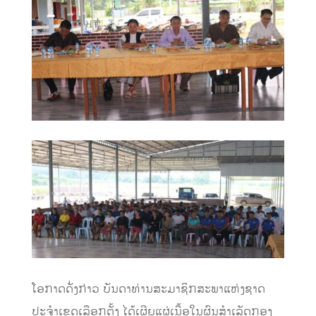
ໂອກາດດັ່ງກ່າວ ບັນດາທ່ານສະມາຊິກສະພາແຫ່ງຊາດ
ປະຈຳເຂດເລືອກຕັ້ງ ໄດ້ເຜີຍແຜ່ເນື້ອໃນຜົນສໍາເລັດກອງ