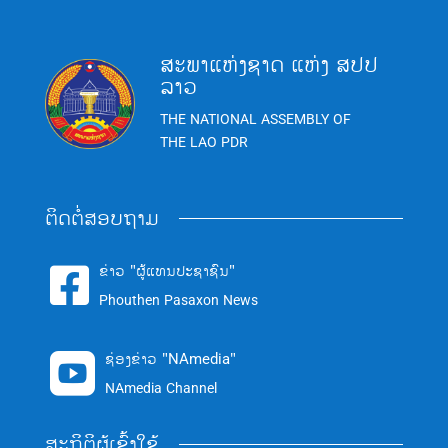
ສະພາແຫ່ງຊາດ ແຫ່ງ ສປປ
ລາວ
THE NATIONAL ASSEMBLY OF
THE LAO PDR
ຕິດຕໍ່ສອບຖາມ
ຂ່າວ "ຜູ້ແທນປະຊາຊົນ"

Phouthen Pasaxon News
ຊ່ອງຂ່າວ "NAmedia"

NAmedia Channel
ສະຖິຕິຜູ້ເຂົ້າໃຊ້