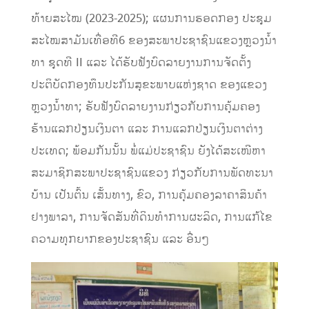
ທ້າຍສະໄໝ (2023-2025); ແຜນການຮອດກອງ ປະຊຸມ
ສະໄໝສາມັນເທື່ອທີ6 ຂອງສະພາປະຊາຊົນແຂວງຫຼວງນ້ຳ
ທາ ຊຸດທີ II ແລະ ໄດ້ຮັບຟັງບົດລາຍງານການຈັດຕັ້ງ
ປະຕິບັດກອງທຶນປະກັນສຸຂະພາບແຫ່ງຊາດ ຂອງແຂວງ
ຫຼວງນໍ້າທາ; ຮັບຟັງບົດລາຍງານກ່ຽວກັບການຄຸ້ມຄອງ
ຮ້ານແລກປ່ຽນເງິນຕາ ແລະ ການແລກປ່ຽນເງິນຕາຕ່າງ
ປະເທດ; ພ້ອມກັນນັ້ນ ພໍ່ແມ່ປະຊາຊົນ ຍັງໄດ້ສະເໜີຫາ
ສະມາຊິກສະພາປະຊາຊົນແຂວງ ກ່ຽວກັບການພັດທະນາ
ບ້ານ ເປັນຕົ້ນ ເສັ້ນທາງ, ຂົວ, ການຄຸ້ມຄອງລາຄາສິນຄ້າ
ຢາງພາລາ, ການຈັດສັນທີ່ດິນທໍາການຜະລິດ, ການແກ້ໄຂ
ຄວາມທຸກຍາກຂອງປະຊາຊົນ ແລະ ອື່ນໆ