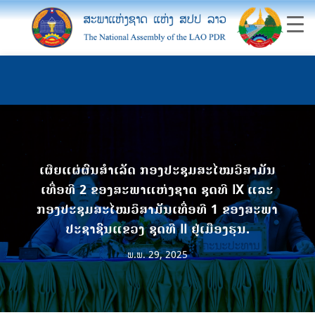
ເຜີຍແຜ່ຜົນສຳເລັດ ກອງປະຊຸມສະໄໝວິສາມັນ
ເທື່ອທີ 2 ຂອງສະພາແຫ່ງຊາດ ຊຸດທີ IX ແລະ
ກອງປະຊຸມສະໄໝວິສາມັນເທື່ອທີ 1 ຂອງສະພາ
ປະຊາຊົນແຂວງ ຊຸດທີ II ຢູ່ເມືອງຮຸນ.
ພ.ພ. 29, 2025