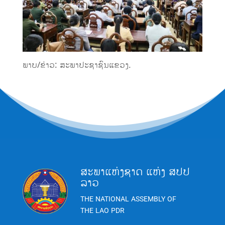
ພາບ/ຂ່າວ: ສະພາປະຊາຊົນແຂວງ.
ສະພາແຫ່ງຊາດ ແຫ່ງ ສປປ
ລາວ
THE NATIONAL ASSEMBLY OF
THE LAO PDR