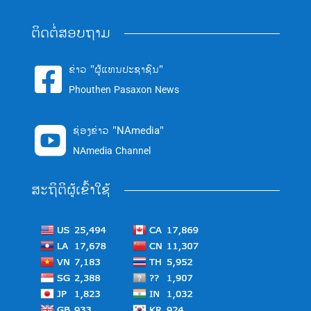
ຕິດຕໍ່ສອບຖາມ
ຂ່າວ "ຜູ້ແທນປະຊາຊົນ"

Phouthen Pasaxon News
ຊ່ອງຂ່າວ "NAmedia"

NAmedia Channel
ສະຖິຕິຜູ້ເຂົ້າໃຊ້