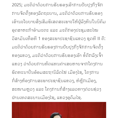
2025; ມະຕິວ່າດ້ວຍການຮັບຮອງເອົາການປັບປຸງກົງຈັກ
ການຈັດຕັ້ງຂອງລັດຖະບານ, ມະຕິວ່າດ້ວຍການຮັບຮອງ
ເອົານະໂຍບາຍສົ່ງເສີມພິເສດສະເພາະໃຫ້ຜູ້ລົງທຶນໃນນິຄົມ
ອຸດສາຫະກໍາອໍາມະຕະ ແລະ ມະຕິກອງປະຊຸມສະໄໝ
ວິສາມັນເທື່ອທີ 1 ຂອງສະພາປະຊາຊົນແຂວງ ຊຸດທີ II ຄື:
ມະຕິວ່າດ້ວຍການຮັບຮອງການປັບປຸງກົງຈັກການຈັດຕັ້ງ
ຂອງແຂວງ, ມະຕິວ່າດ້ວຍການຮັບຮອງເອົາ ຂໍ້ຕົກລົງເຈົ້າ
ແຂວງ ວ່າດ້ວຍການທົດແທນຄ່າເສຍຫາຍຈາກໂຄງການ
ພັດທະນາປິ່ນອ້ອມສະຖານີລົດໄຟ ເມືອງໄຊ, ໂຄງການ
ກໍ່ສ້າງຫ້ອງການສະພາປະຊາຊົນແຂວງ, ຫໍຫຼັກເມືອງ,
ສະໜາມຫຼວງ ແລະ ໂຄງການກໍ່ສ້າງແລວທາງດ່ວນຊ່ວງ
ຜ່ານເທດສະບານເມືອງໄຊ, ແຂວງອຸດົມໄຊ.