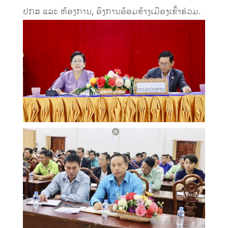
ປກສ ແລະ ຫ້ອງການ, ອົງການອ້ອມຂ້າງເມືອງເຂົ້າຮ່ວມ.