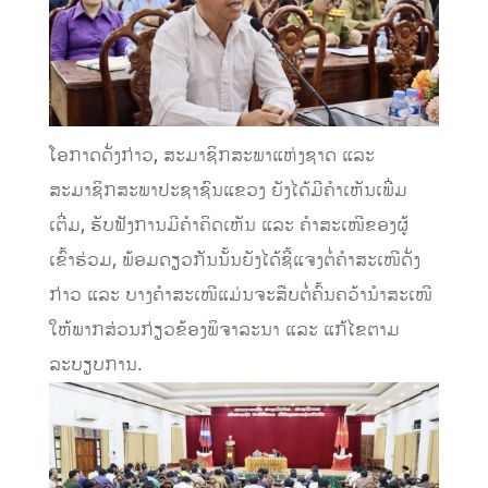
ໂອກາດດັ່ງກ່າວ, ສະມາຊິກສະພາແຫ່ງຊາດ ແລະ
ສະມາຊິກສະພາປະຊາຊົນແຂວງ ຍັງໄດ້ມີຄໍາເຫັນເພີ່ມ
ເຕີ່ມ, ຮັບຟັງການມີຄໍາຄິດເຫັນ ແລະ ຄໍາສະເໜີຂອງຜູ້
ເຂົ້າຮ່ວມ, ພ້ອມດຽວກັນນັ້ນຍັງໄດ້ຊີ້ແຈງຕໍ່ຄໍາສະເໜີດັ່ງ
ກ່າວ ແລະ ບາງຄໍາສະເໜີແມ່ນຈະສືບຕໍ່ຄົ້ນຄວ້ານໍາສະເໜີ
ໃຫ້ພາກສ່ວນກ່ຽວຂ້ອງພິຈາລະນາ ແລະ ແກ້ໄຂຕາມ
ລະບຽບການ.