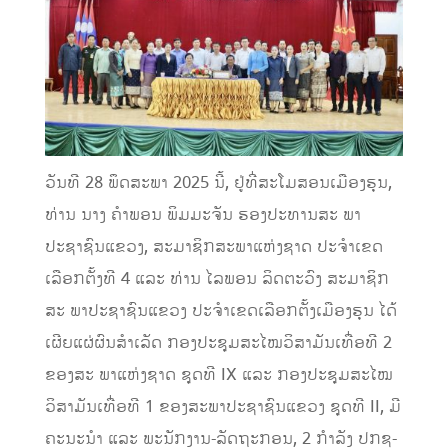
ວັນທີ 28 ພຶດສະພາ 2025 ນີ້, ຢູ່ທີ່ສະໂມສອນເມືອງຮຸນ,
ທ່ານ ນາງ ຄໍາພອນ ພິມມະຈັນ ຮອງປະທານສະ ພາ
ປະຊາຊົນແຂວງ, ສະມາຊິກສະພາແຫ່ງຊາດ ປະຈໍາເຂດ
ເລືອກຕັ້ງທີ 4 ແລະ ທ່ານ ໄລພອນ ລິດຕະວົງ ສະມາຊິກ
ສະ ພາປະຊາຊົນແຂວງ ປະຈໍາເຂດເລືອກຕັ້ງເມືອງຮຸນ ໄດ້
ເຜີຍແຜ່ຜົນສຳເລັດ ກອງປະຊຸມສະໄໝວິສາມັນເທື່ອທີ 2
ຂອງສະ ພາແຫ່ງຊາດ ຊຸດທີ IX ແລະ ກອງປະຊຸມສະໄໝ
ວິສາມັນເທື່ອທີ 1 ຂອງສະພາປະຊາຊົນແຂວງ ຊຸດທີ II, ມີ
ຄະນະນໍາ ແລະ ພະນັກງານ-ລັດຖະກອນ, 2 ກໍາລັງ ປກຊ-