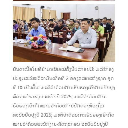
ບັນດາເນື້ອໃນທີ່ນໍາມາເຜີຍແຜ່ຄັ້ງນີ້ປະກອບມີ: ມະຕິກອງ
ປະຊຸມສະໄໝວິສາມັນເທື່ອທີ 2 ຂອງສະພາແຫ່ງຊາດ ຊຸດ
ທີ IX ເປັນຕົ້ນ: ມະຕິວ່າດ້ວຍການຮັບຮອງເອົາການປັບປຸງ
ລັດຖະທໍາມະນູນ ສະບັບປີ 2025; ມະຕິວ່າດ້ວຍການ
ຮັບຮອງເອົາກົດໝາຍວ່າດ້ວຍການປົກຄອງທ້ອງຖິ່ນ
ສະບັບປັບປຸງປີ 2025; ມະຕິວ່າດ້ວຍການຮັບຮອງເອົາກົດ
ໝາຍວ່າດ້ວຍພະນັກງານ-ລັດຖະກອນ ສະບັບປັບປຸງປີ