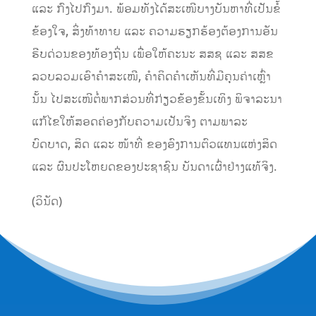
ແລະ ກົງໄປກົງມາ. ພ້ອມທັງໄດ້ສະເໜີບາງບັນຫາທີ່ເປັນຂໍ້
ຂ້ອງໃຈ, ສິ່ງທ້າທາຍ ແລະ ຄວາມຮຽກຮ້ອງຕ້ອງການອັນ
ຮີບດ່ວນຂອງທ້ອງຖິ່ນ ເພື່ອໃຫ້ຄະນະ ສສຊ ແລະ ສສຂ
ລວບລວມເອົາຄຳສະເໜີ, ຄຳຄິດຄຳເຫັນທີ່ມີຄຸນຄ່າເຫຼົ່າ
ນັ້ນ ໄປສະເໜີຕໍ່ພາກສ່ວນທີ່ກ່ຽວຂ້ອງຂັ້ນເທິງ ພິຈາລະນາ
ແກ້ໄຂໃຫ້ສອດຄ່ອງກັບຄວາມເປັນຈິງ ຕາມພາລະ
ບົດບາດ, ສິດ ແລະ ໜ້າທີ່ ຂອງອົງການຕົວແທນແຫ່ງສິດ
ແລະ ຜົນປະໂຫຍດຂອງປະຊາຊົນ ບັນດາເຜົ່າຢ່າງແທ້ຈິງ.
(ວິນັດ)