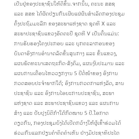
ເປັນຢູ່ຂອງປະຊາຊົນໃຫ້ດີຂຶ້ນ.ຈາກນັ້ນ, ຄະນະ ສສຊ
ແລະ ສສຂ ໄດ້ຜັດປ່ຽນກັນເຜີຍແຜ່ຜົນສຳເລັດກອງປະຊຸມ
ຄັ້ງປະຖົມມະລືກ ຂອງສະພາແຫ່ງຊາດ ຊຸດທີ X ແລະ
ສະພາປະຊາຊົນແຂວງອັດຕະປື ຊຸດທີ V ເປັນຕົ້ນແມ່ນ:
ການຮັບຮອງໂຄງປະກອບ ແລະ ບຸກຄະລາກອນຂອງ
ບັນດາອົງການອໍານາດລັດ​ຂັ້ນ​ສູນກາງ​ ແລະ​ ຂັ້ນແຂວງ,
ແຜນພັດທະນາເສດຖະກິດ-ສັງຄົມ, ແຜນງົບປະມານ ແລະ
ແຜນການເຄື່ອນໄຫວວຽກງານ 5 ປີຕໍ່ໜ້າຂອງ ອົງການ
ກວດສອບປະຈຳພາກໃຕ້; ອົງການກວດກາແຫ່ງລັດ,​ ສານ
ປະຊາຊົນ​ ແລະ​ ອົງການໄອຍະການປະຊາຊົນ,​ ສະພາ
ແຫ່ງຊາດ ແລະ ສະພາປະຊາຊົນແຂວງ​ ແລະ​ ແຜນການ
ສ້າງ ແລະ ປັບປຸງນິຕິກຳໃຕ້ກົດໝາຍ 5 ປີ.​ໂອກາດ
ດຽວກັນ, ກອງປະຊຸມຍັງໄດ້ເປີດກວ້າງໃຫ້ຜູ້ເຂົ້າຮ່ວມໄດ້
ຮ່ວມກັນແລກປ່ຽນຄຳຄິດຄຳເຫັນ ຢ່າງມີປະຊາທິປະໄຕ