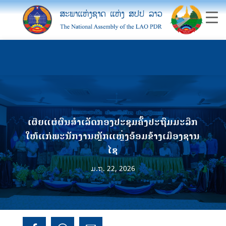
ເຜີຍແຜ່ຜົນສຳເລັດກອງປະຊຸມຄັ້ງປະຖົມມະລືກ​
ໃຫ້ແກ່ພະນັກງານຫຼັກແຫຼ່ງອ້ອມຂ້າງເມືອງຊານ
ໄຊ
ມ.ຖ. 22, 2026