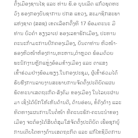
ຕັ້ງ​ເມືອງຊານໄຊ​ ແລະ​ ທ່ານ​ ພັ.​ອ​ ບຸນເລີດ​ ແກ້ວພຸດທະ
ວົງ ຮອງກອງບັນຊາການ ປກສ​ ແຂວງ, ສະມາຊິກສະພາ
ແຫ່ງຊາດ​ (ສສຊ)​ ເຂດເລືອກຕັ້ງທີ​ 17​ ພ້ອມຄະນະ​ ມີ
ທ່ານ ບົວຄໍາ ຮຽງລາເຢ ຮອງເລຂາພັກ​ເມືອງ, ປະທານ
ຄະນະກໍາມະການປົກຄອງເມືອງ,​ ບັນດາທ່ານ ຫົວໜ້າ-
ຮອງຫົວໜ້າຫ້ອງການ,ທະຫານ,​ຕໍາຫຼວດ ພ້ອມດ້ວຍ
ພະນັກງານຫຼັກແຫຼ່ງອ້ອມຂ້າງເມືອງ​ ແລະ​ ຕາແສງ
ເຂົ້າຮ່ວມຢ່າງພ້ອມພຽງ.ໃນກອງປະຊຸມ, ຜູ້ເຂົ້າຮ່ວມໄດ້
ຮັບຟັງການລາຍງານສະພາບການຈັດຕັ້ງປະຕິບັດແຜນ
ພັດທະນາເສດຖະກິດ-ສັງຄົມ ຂອງເມືອງ ໃນໄລຍະຜ່ານ
ມາ ເຊິ່ງໄດ້ຍົກໃຫ້ເຫັນດ້ານດີ, ດ້ານອ່ອນ, ຂໍ້ຄົງຄ້າງ ແລະ
ທິດທາງແຜນການໃນຕໍ່ໜ້າ ທີ່ຄະນະພັກ-ຄະນະນຳຂອງ
ເມືອງ ຈະຕ້ອງໄດ້ສືບຕໍ່ສຸມໃສ່ຈັດຕັ້ງປະຕິບັດ ເພື່ອຊຸກຍູ້
ການເຕີບໂຕທາງດ້ານເສດຖະກິດ ແລະ ແກ້ໄຂຊີວິດການ