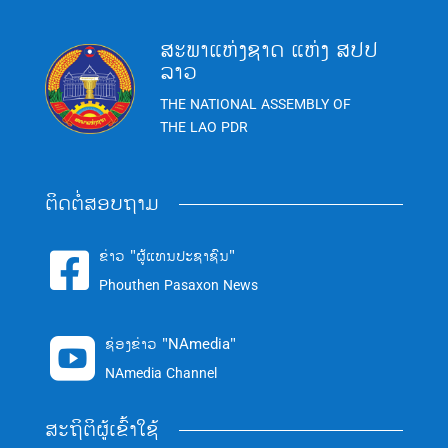
ສະພາແຫ່ງຊາດ ແຫ່ງ ສປປ
ລາວ
THE NATIONAL ASSEMBLY OF
THE LAO PDR
ຕິດຕໍ່ສອບຖາມ
ຂ່າວ "ຜູ້ແທນປະຊາຊົນ"

Phouthen Pasaxon News
ຊ່ອງຂ່າວ "NAmedia"

NAmedia Channel
ສະຖິຕິຜູ້ເຂົ້າໃຊ້