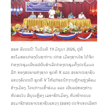
ສພຂ​ ອັດຕະປື: ໃນວັນທີ​ 19​ ມິຖຸນາ​ 2026, ຢູ່ທີ່
ສະໂມສອນ​ກອງບັນຊາການ ປກສ​ ເມືອງຊານໄຊ ໄດ້ຈັດ
ກອງປະຊຸມເຜີຍແຜ່ຜົນສຳເລັດກອງປະຊຸມຄັ້ງປະຖົມມະ
ລືກ ຂອງສະພາແຫ່ງຊາດ ຊຸດທີ X ແລະ ສະພາປະຊາຊົນ
ແຂວງອັດຕະປື ຊຸດທີ V ໃຫ້ແກ່ພະນັກງານຫຼັກແຫຼ່ງອ້ອມ
ຂ້າງເມືອງ. ໂດຍການເຂົ້າຮ່ວມ ແລະ ເຜີຍແຜ່ຂອງ​ທ່ານ​
ຫັດສະໄນ​ ສີບຸນເຫຼືອງ​ ເລຂາພັກເມືອງ,​ ຫົວໜ້າຄະນະ
ສະມາຊິກສະພາປະຊາຊົນແຂວງ​ (ສສຂ) ປະຈໍາເຂດເລືອກ