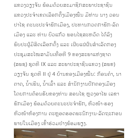
ແຂວງວຽງຈັນ ພ້ອມດ້ວຍສະມາຊິກສະພາປະຊາຊົນ
ແຂວງປະຈໍາເຂດເລືອກຕັ້ງເມືອງໝື່ນ ມີທ່ານ ນາງ ວອນ
ປາໄຊ ຄະນະປະຈຳພັກເມືອງ, ປະທານກວດກາພັກ-ລັດ
ເມືອງ ແລະ ທ່ານ ບົວແກ້ວ ພອນໄຊສະຫວັດ ໄດ້ລົງ
ພົບປະຜູ້ມີສິດເລືອກຕັ້ງ ແລະ ເຜີຍແຜ່ຜົນສຳເລັດກອງ
ປະຊຸມສະໄໝສາມັນເທື່ອທີ 9 ຂອງສະພາແຫ່ງຊາດ
(ສພຊ) ຊຸດທີ IX ແລະ ສະພາປະຊາຊົນແຂວງ (ສພຂ)
ວຽງຈັນ ຊຸດທີ II ຢູ່ 4 ບ້ານຂອງເມືອງໝື່ນ: ກ້ອນຄຳ, ນາ
ຕາດ, ນ້ຳເພີນ, ນ້ຳເລົ້າ ແລະ ສຳນັກງານປົກຄອງເມືອງ
ໂດຍການຕ້ອນຮັບຂອງທ່ານ ສອນໄຊ ຫຼວງອາໄພ ເລຂາ
ພັກເມືອງ ພ້ອມດ້ວຍຄະນະປະຈຳພັກ, ຫົວໜ້າ-ຮອງ
ຫົວໜ້າຫ້ອງການ ຕະຫຼອດຮອດພະນັກງານ-ລັດຖະກອນ
ພາຍໃນເມືອງ ເຂົ້າຮ່ວມຢ່າງພ້ອມພຽງ.