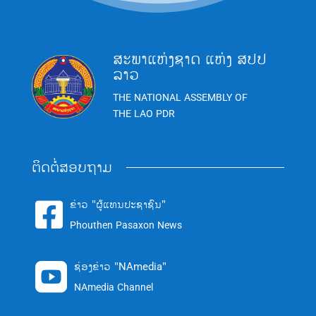
ສະພາແຫ່ງຊາດ ແຫ່ງ ສປປ
ລາວ
THE NATIONAL ASSEMBLY OF
THE LAO PDR
ຕິດຕໍ່ສອບຖາມ
ຂ່າວ "ຜູ້ແທນປະຊາຊົນ"

Phouthen Pasaxon News
ຊ່ອງຂ່າວ "NAmedia"

NAmedia Channel