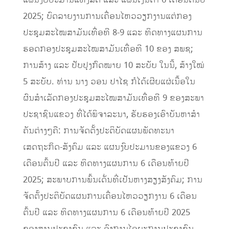
2025; ບົດລາຍງານການເຄື່ອນໄຫວວຽກງານແຕ່ກອງ
ປະຊຸມສະໄໝສາມັນເທື່ອທີ 8-9 ແລະ ທິດທາງແຜນການ
ຮອດກອງປະຊຸມສະໄໝສາມັນເທື່ອທີ 10 ຂອງ ສພຊ;
ການສ້າງ ແລະ ປັບປຸງກົດໝາຍ 10 ສະບັບ ໃນນີ້, ສ້າງໃໝ່
5 ສະບັບ. ທ່ານ ນາງ ວອນ ປາໄຊ ກໍໄດ້ເຜີຍແຜ່ເນື້ອໃນ
ຜົນສໍາເລັດກອງປະຊຸມສະໄໝສາມັນເທື່ອທີ 9 ຂອງສະພາ
ປະຊາຊົນແຂວງ ທີ່ໄດ້ພິຈາລະນາ, ຮັບຮອງເອົາບັນຫາສໍາ
ຄັນຕ່າງໆຄື: ການຈັດຕັ້ງປະຕິບັດແຜນພັດທະນາ
ເສດຖະກິດ-ສັງຄົມ ແລະ ແຜນງົບປະມານຂອງແຂວງ 6
ເດືອນຕົ້ນປີ ແລະ ທິດທາງແຜນການ 6 ເດືອນທ້າຍປີ
2025; ສະພາບການພົ້ນເດັ່ນທີ່ເປັນຫາງສຽງສັງຄົມ; ການ
ຈັດຕັ້ງປະຕິບັດແຜນການເຄື່ອນໄຫວວຽກງານ 6 ເດືອນ
ຕົ້ນປີ ແລະ ທິດທາງແຜນການ 6 ເດືອນທ້າຍປີ 2025
ຂອງສານປະຊາຊົນ ແລະ ອົງການໄອຍະການປະຊາຊົນ