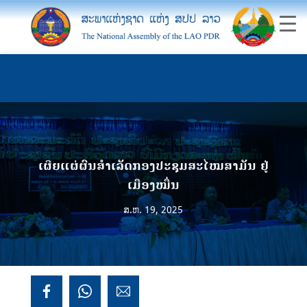
ເຜີຍແຜ່ຜົນສຳເລັດກອງປະຊຸມສະໄໝສາມັນ ຢູ່
ເມືອງໝື່ນ
ສ.ຫ. 19, 2025