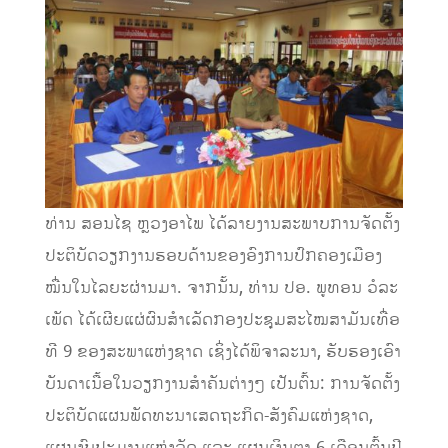
ທ່ານ ສອນໄຊ ຫຼວງອາໄພ ໄດ້ລາຍງານສະພາບການຈັດຕັ້ງ
ປະຕິບັດວຽກງານຮອບດ້ານຂອງອົງການປົກຄອງເມືອງ
ໝື່ນໃນໄລຍະຜ່ານມາ. ຈາກນັ້ນ, ທ່ານ ປອ. ພູທອນ ວໍລະ
ເພັດ ໄດ້ເຜີຍແຜ່ຜົນສໍາເລັດກອງປະຊຸມສະໄໝສາມັນເທື່ອ
ທີ 9 ຂອງສະພາແຫ່ງຊາດ ເຊິ່ງໄດ້ພິຈາລະນາ, ຮັບຮອງເອົາ
ບັນດາເນື້ອໃນວຽກງານສໍາຄັນຕ່າງໆ ເປັນຕົ້ນ: ການຈັດຕັ້ງ
ປະຕິບັດແຜນພັດທະນາເສດຖະກິດ-ສັງຄົມແຫ່ງຊາດ,
ແຜນງົບປະມານແຫ່ງລັດ ແລະ ແຜນເງິນຕາ 6 ເດືອນຕົ້ນປີ