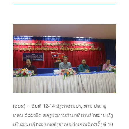
(ສພຂ) – ວັນທີ 12-14 ສິງຫາຜ່ານມາ, ທ່ານ ປອ. ພູ
ທອນ ວໍລະເພັດ ຮອງປະທານກຳມາທິການກົດໝາຍ ທັງ
ເປັນສະມາຊິກສະພາແຫ່ງຊາດປະຈຳເຂດເລືອກຕັ້ງທີ 10