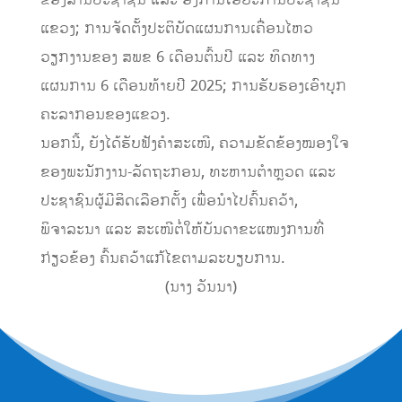
ແຂວງ; ການຈັດຕັ້ງປະຕິບັດແຜນການເຄື່ອນໄຫວ
ວຽກງານຂອງ ສພຂ 6 ເດືອນຕົ້ນປີ ແລະ ທິດທາງ
ແຜນການ 6 ເດືອນທ້າຍປີ 2025; ການຮັບຮອງເອົາບຸກ
ຄະລາກອນຂອງແຂວງ.
ນອກນີ້, ຍັງໄດ້ຮັບຟັງຄຳສະເໜີ, ຄວາມຂັດຂ້ອງໝອງໃຈ
ຂອງພະນັກງານ-ລັດຖະກອນ, ທະຫານຕຳຫຼວດ ແລະ
ປະຊາຊົນຜູ້ມີສິດເລືອກຕັ້ງ ເພື່ອນຳໄປຄົ້ນຄວ້າ,
ພິຈາລະນາ ແລະ ສະເໜີຕໍ່ໃຫ້ບັນດາຂະແໜງການທີ່
ກ່ຽວຂ້ອງ ຄົ້ນຄວ້າແກ້ໄຂຕາມລະບຽບການ.
(ນາງ ວັນນາ)