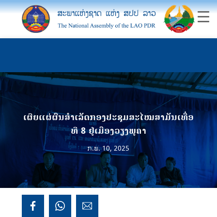
ເຜີຍແຜ່ຜົນສຳເລັດກອງປະຊຸມສະໄໝສາມັນເທື່ອ
ທີ 8 ຢູ່ເມືອງວຽງພູຄາ
ກ.ພ. 10, 2025