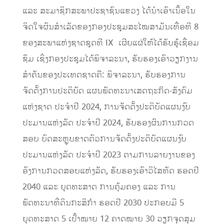
ແລະ ສະມາຊິກສະພາປະຊາຊົນແຂວງ ໄດ້ນໍາເອົາເນື້ອໃນ
ຈິດໃຈຜົນສຳເລັດຂອງກອງປະຊຸມສະໄໝສາມັນເທື່ອທີ 8
ຂອງສະພາແຫ່ງຊາດຊຸດທີ IX ເຜີຍແຜ່ໃຫ້ໄດ້ຮັບຮູ້ເຊື່ອມ
ຊຶມ ເຊິ່ງກອງປະຊຸມໄດ້ພິຈາລະນາ, ຮັບຮອງເອົາວຽກງານ
ສຳຄັນຂອງປະເທດຊາດຄື: ພິຈາລະນາ, ຮັບຮອງການ
ຈັດຕັ້ງການປະຕິບັດ ແຜນພັດທະນາເສດຖະກິດ-ສັງຄົມ
ແຫ່ງຊາດ ປະຈຳປີ 2024, ການຈັດຕັ້ງປະຕິບັດແຜນງົບ
ປະມານແຫ່ງລັດ ປະຈຳປີ 2024, ຮັບຮອງຜົນການກວດ
ສອບ ບົດສະຫຼຸບຂາດຕົວການຈັດຕັ້ງປະຕິບັດແຜນງົບ
ປະມານແຫ່ງລັດ ປະຈຳປີ 2023 ຕາມການລາຍງານຂອງ
ອົງການກວດສອບແຫ່ງລັດ, ຮັບຮອງເອົາວິໄສທັດ ຮອດປີ
2040 ແລະ ຍຸດທະສາດ ການຄຸ້ມຄອງ ແລະ ການ
ພັດທະນາທີ່ດິນກະສິກຳ ຮອດປີ 2030 ປະກອບມີ 5
ຍຸດທະສາດ 5 ເປົ້າໝາຍ 12 ຄາດໝາຍ 30 ວຽກຈຸດສຸມ