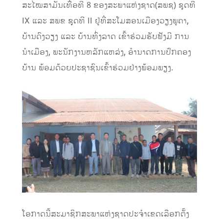
ສະໄໝສາມັນເທື່ອທີ 8 ຂອງສະພາແຫ່ງຊາດ(ສພຊ) ຊຸດທີ
IX ແລະ ສພຂ ຊຸດທີ II ຢູ່ທີ່ສະໂມສອນເມືອງວຽງພູຄາ,
ບ້ານດົງວຽງ ແລະ ບ້ານທົ່ງລາດ ເຂົ້າຮ່ວມຮັບຟັງມີ ການ
ນຳເມືອງ, ພະນັກງານຫລັກແຫລ່ງ, ອໍານາດການປົກຄອງ
ບ້ານ ພ້ອມດ້ວຍປະຊາຊົນເຂົ້າຮ່ວມຢ່າງພ້ອມພຽງ.
ໂອກາດນີ້ສະມາຊິກສະພາແຫ່ງຊາດປະຈຳເຂດເລືອກຕັ້ງ