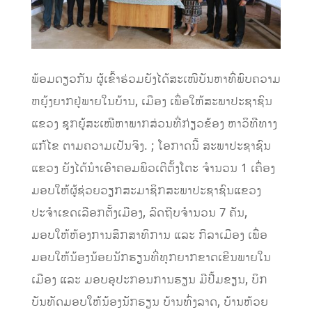
ພ້ອມດຽວກັນ ຜູ້ເຂົ້າຮ່ວມຍັງໄດ້ສະເໜີບັນຫາທີ່ພົບຄວາມ
ຫຍຸ້ງຍາກຢູ່ພາຍໃນບ້ານ, ເມືອງ ເພື່ອໃຫ້ສະພາປະຊາຊົນ
ແຂວງ ຊຸກຍູ້ສະເໜີຫາພາກສ່ວນທີ່ກ່ຽວຂ້ອງ ຫາວິທີທາງ
ແກ້ໄຂ ຕາມຄວາມເປັນຈິງ. ; ໂອກາດນີ້ ສະພາປະຊາຊົນ
ແຂວງ ຍັງໄດ້ນໍາເອົາຄອມພິວເຕີຕັ້ງໂຕະ ຈຳນວນ 1 ເຄື່ອງ
ມອບໃຫ້ຜູ້ຊ່ວຍວຽກສະມາຊິກສະພາປະຊາຊົນແຂວງ
ປະຈຳເຂດເລືອກຕັ້ງເມືອງ, ລົດຖີບຈໍານວນ 7 ຄັນ,
ມອບໃຫ້ຫ້ອງການສຶກສາທິການ ແລະ ກິລາເມືອງ ເພື່ອ
ມອບໃຫ້ນ້ອງນ້ອຍນັກຮຽນທີ່ທຸກຍາກຂາດເຂີນພາຍໃນ
ເມືອງ ແລະ ມອບອຸປະກອນການຮຽນ ມີປື້ມຂຽນ, ບິກ
ບັນທັດມອບໃຫ້ນ້ອງນັກຮຽນ ບ້ານທົ່ງລາດ, ບ້ານຫ້ວຍ