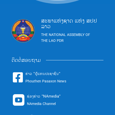
ສະພາແຫ່ງຊາດ ແຫ່ງ ສປປ
ລາວ
THE NATIONAL ASSEMBLY OF
THE LAO PDR
ຕິດຕໍ່ສອບຖາມ
ຂ່າວ "ຜູ້ແທນປະຊາຊົນ"

Phouthen Pasaxon News
ຊ່ອງຂ່າວ "NAmedia"

NAmedia Channel