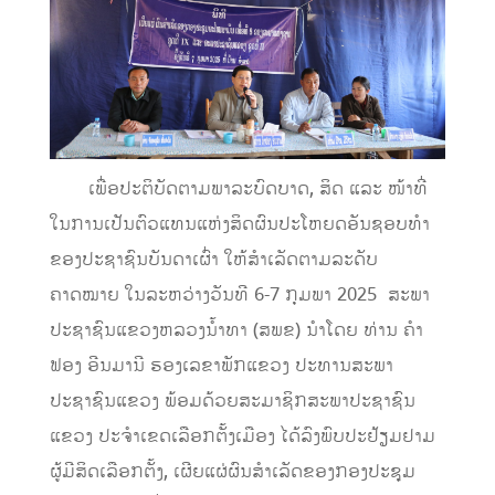
ເພື່ອປະຕິບັດຕາມພາລະບົດບາດ, ສິດ ແລະ ໜ້າທີ່
ໃນການເປັນຕົວແທນແຫ່ງສິດຜົນປະໂຫຍດອັນຊອບທຳ
ຂອງປະຊາຊົນບັນດາເຜົ່າ ໃຫ້ສຳເລັດຕາມລະດັບ
ຄາດໝາຍ ໃນລະຫວ່າງວັນທີ 6-7 ກຸມພາ 2025 ສະພາ
ປະຊາຊົນແຂວງຫລວງນ້ຳທາ (ສພຂ) ນໍາໂດຍ ທ່ານ ຄຳ
ຟອງ ອີນມານີ ຮອງເລຂາພັກແຂວງ ປະທານສະພາ
ປະຊາຊົນແຂວງ ພ້ອມດ້ວຍສະມາຊິກສະພາປະຊາຊົນ
ແຂວງ ປະຈຳເຂດເລືອກຕັ້ງເມືອງ ໄດ້ລົງພົບປະຢ້ຽມຢາມ
ຜູ້ມີສິດເລືອກຕັ້ງ, ເຜີຍແຜ່ຜົນສໍາເລັດຂອງກອງປະຊຸມ