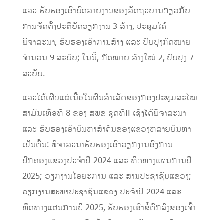
ແລະ ຮັບຮອງເອົາບົດລາຍງານຂອງລັດຖະບານກຽວກັບ
ການຈັດຕັ້ງປະຕິບັດວຽກງານ 3 ສ້າງ, ປະຊຸມໄດ້
ພິຈາລະນາ, ຮັບຮອງເອົາການສ້າງ ແລະ ປັບປຸງກົດໝາຍ
ຈຳນວນ 9 ສະບັບ; ໃນນີ້, ກົດໝາຍ ສ້າງໃໝ່ 2, ປັບປຸງ 7
ສະບັບ.
ແລະໄດ້ເຜີຍແຜ່ເນື້ອໃນຜົນສຳເລັດຂອງກອງປະຊຸມສະໄໝ
ສາມັນເທື່ອທີ 8 ຂອງ ສພຂ ຊຸດທີII ເຊິ່ງໄດ້ພິຈາລະນາ
ແລະ ຮັບຮອງເອົາບັນຫາສໍາຄັນຂອງແຂວງຫລາຍບັນຫາ
ເປັນຕົ້ນ: ພິຈາລະນາຮັບຮອງເອົາວຽກງານອົງການ
ປົກຄອງແຂວງປະຈຳປີ 2024 ແລະ ທິດທາງແຜນການປີ
2025; ວຽກງານໄອຍະການ ແລະ ສານປະຊາຊົນແຂວງ;
ວຽກງານສະພາປະຊາຊົນແຂວງ ປະຈຳປີ 2024 ແລະ
ທິດທາງແຜນການປີ 2025, ຮັບຮອງເອົາຂໍ້ຕົກລົງຂອງເຈົ້າ