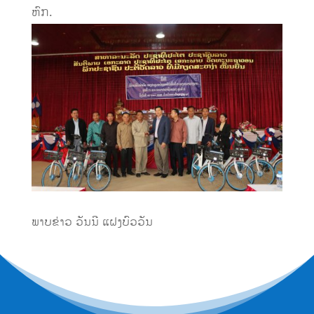
ຫົກ.
ພາບຂ່າວ ວັນນີ ແຝງບົວວັນ