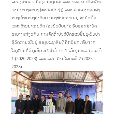
ແຂວງວ່າດ້ວຍ ກອງທຶນສົ່ງເສີມ ແລະ ພັດທະນາກິລາກາຍ
ຍະກໍາຂອງແຂວງ (ສະບັບປັບປຸງ) ແລະ ຮັບຮອງຂໍ້ຕົກລົງ
ຂອງເຈົ້າແຂວງວ່າດ້ວຍ ກອງທຶນຄວບຄຸມ, ສະກັດກັ້ນ
ແລະ ຕ້ານຢາເສບຕິດ (ສະບັບປັບປຸງ); ຮັບຮອງເອົາບົດ
ລາຍງານກ່ຽວກັບ ການຈັດຕັ້ງປະຕິບັດແຜນຟື້ນຟູ-ປັບປຸງ
ຊີວິດການເປັນຢູ່ ຂອງປະຊາຊົນທີ່ຖືກຜົນກະທົບຈາກ
ໂຄງການກໍ່ສ້າງເຂື່ອນໄຟຟ້ານໍ້າທາ 1 ເມືອງນາແລ ໄລຍະທີ
1 (2020-2023) ແລະ ແຜນ ການໄລຍະທີ 2 (2025-
2028)