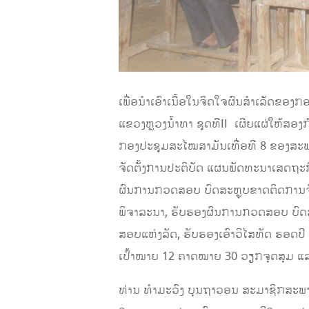
ເພື່ອນຳເອົາເນື້ອໃນຈິດໃຈຜົນສຳເລັດຂອ
ແຂວງຫຼວງນໍ້າທາ ຊຸດທີII ເຜີຍແຜ່ໃຫ້ສອງກ
ກອງປະຊຸມສະໄໝສາມັນເທື່ອທີ 8 ຂອງສະພາ
ຈັດຕັ້ງການປະຕິບັດ ແຜນພັດທະນາເສດຖະກິ
ຜົນການກວດສອບ ບົດສະຫຼຸບຂາດຕິດການຈ
ພິຈາລະນາ, ຮັບຮອງຜົນການກວດສອບ ບົດສ
ສອບແຫ່ງລັດ, ຮັບຮອງເອົາວິໄສທັດ ຮອດປ
ເປົ້າໝາຍ 12 ຄາດໝາຍ 30 ວຽກຈຸດສຸມ ແລ
ທ່ານ ທຳມະວົງ ບຸນຖາວອນ ສະມາຊິກສະພາປ