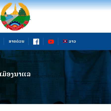
ສາຍດ່ວນ
ລາວ
່ເມືອງນາແລ