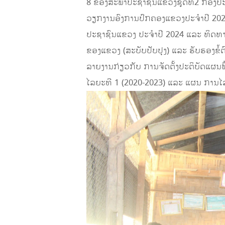
8 ຂອງສະພາປະຊາຊົນແຂວງຊຸດທີ2 ກອງປະຊຸ
ວຽກງານອົງການປົກຄອງແຂວງປະຈຳປີ 20
ປະຊາຊົນແຂວງ ປະຈຳປີ 2024 ແລະ ທິດທາງແ
ຂອງແຂວງ (ສະບັບປັບປຸງ) ແລະ ຮັບຮອງຂໍ້
ລາຍງານກ່ຽວກັບ ການຈັດຕັ້ງປະຕິບັດແຜນຟື້
ໄລຍະທີ 1 (2020-2023) ແລະ ແຜນ ການໄລ