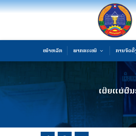
ໜ້າຫລັກ
ພາກສະເໜີ
ການຈັດຕັ້
ເຜີຍແຜ່ຜົ