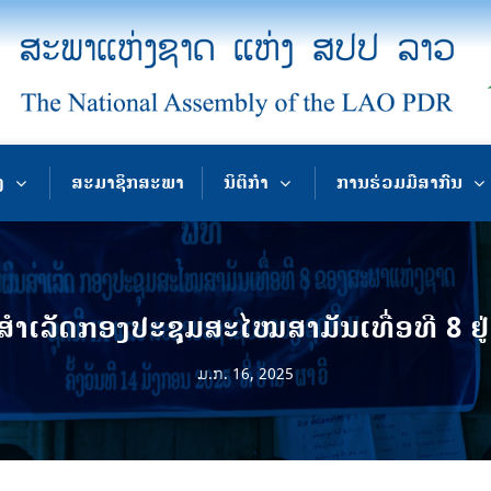
ງ
ສະມາຊິກສະພາ
ນິຕິກຳ
ການຮ່ວມມືສາກົນ
ນສຳເລັດກອງປະຊຸມສະໄໝສາມັນເທື່ອທີ 8 ຢູ
ມ.ກ. 16, 2025