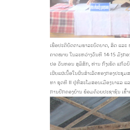
ເພື່ອປະຕິບັດຕາມພາລະບົດບາດ, ສິດ ແລະ
ຄາດໝາຍ ໃນລະຫວ່າງວັນທີ 14-15 ມັງກອ
ປອ ວັນທອນ ສຸລິສັກ, ທ່ານ ກົງເພັດ ແກ
ເຜີຍແຜ່ເນື້ອໃນຜົນສໍາເລັດຂອງກອງປະຊຸ
ທາ ຊຸດທີ II ຢູ່ທີ່ສະໂມສອນເມືອງນາແລ ແ
ການປົກຄອງບ້ານ ພ້ອມດ້ວຍປະຊາຊົນ ເຂົ້້າຮ