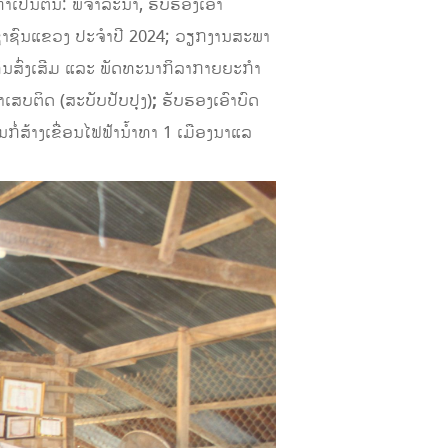
ັນຕົ້ນ: ພິຈາລະນາ, ຮັບຮອງເອົາ
າຊົນແຂວງ ປະຈຳປີ 2024; ວຽກງານສະພາ
ຶນສົ່ງເສີມ ແລະ ພັດທະນາກິລາກາຍຍະກໍາ
ເສບຕິດ (ສະບັບປັບປຸງ)
;
ຮັບຮອງເອົາບົດ
ໍ່ສ້າງເຂື່ອນໄຟຟ້ານໍ້າທາ 1 ເມືອງນາແລ