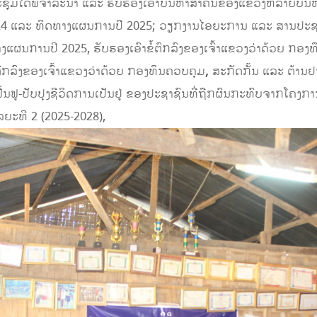
ມໄດ້ພິຈາລະນາ ແລະ ຮັບຮອງເອົາບັນຫາສໍາຄັນຂອງແຂວງຫລາຍບັນຫາເປ
24 ແລະ ທິດທາງແຜນການປີ 2025; ວຽກງານໄອຍະການ ແລະ ສານປະຊ
ຜນການປີ 2025, ຮັບຮອງເອົາຂໍ້ຕົກລົງຂອງເຈົ້າແຂວງວ່າດ້ວຍ ກອງທ
ຕົກລົງຂອງເຈົ້າແຂວງວ່າດ້ວຍ ກອງທຶນຄວບຄຸມ
,
ສະກັດກັ້ນ ແລະ ຕ້ານຢາ
ນຟູ-ປັບປຸງຊີວິດການເປັນຢູ່ ຂອງປະຊາຊົນທີ່ຖືກຜົນກະທົບຈາກໂຄງການກ
ຍະທີ 2 (2025-2028),