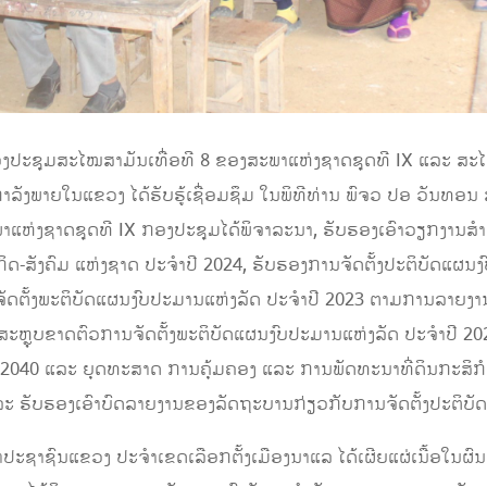
ງກອງປະຊຸມສະໄໝສາມັນເທື່ອທີ 8 ຂອງສະພາແຫ່ງຊາດຊຸດທີ IX ແລະ ສະ
ໍາລັງພາຍໃນແຂວງ ໄດ້ຮັບຮູ້ເຊື່ອມຊຶມ ໃນພິທີທ່ານ ພົຈວ ປອ ວັນທອນ ສ
ແຫ່ງຊາດຊຸດທີ IX ກອງປະຊຸມໄດ້ພິຈາລະນາ, ຮັບຮອງເອົາວຽກງານສຳ
ດ-ສັງຄົມ ແຫ່ງຊາດ ປະຈຳປີ 2024, ຮັບຮອງການຈັດຕັ້ງປະຕິບັດແຜນງ
ັດຕັ້ງພະຕິບັດແຜນງົບປະມານແຫ່ງລັດ ປະຈຳປີ 2023 ຕາມການລາຍ
ະຫຼຸບຂາດຕົວການຈັດຕັ້ງພະຕິບັດແຜນງົບປະມານແຫ່ງລັດ ປະຈຳປີ
ີ 2040 ແລະ ຍຸດທະສາດ ການຄຸ້ມຄອງ ແລະ ການພັດທະນາທີ່ດິນກະສິ
ະ ຮັບຮອງເອົາບົດລາຍງານຂອງລັດຖະບານກ່ຽວກັບການຈັດຕັ້ງປະຕິບັດ
ະຊາຊົນແຂວງ ປະຈຳເຂດເລືອກຕັ້ງເມືອງນາແລ ໄດ້ເຜີຍແຜ່ເນື້ອໃນຜ