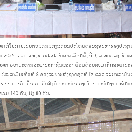
 ໜ້າທີ່ໃນການເປັນຕົວແທນແຫ່ງສິດຜົນປະໂຫຍດອັນຊອບທຳຂອງປະຊາຊົນ
ນ 2025 ສະພາແຫ່ງຊາດປະປະຈໍາເຂດເລືອກຕັ້ງທີ່ 3, ສະພາປະຊາຊົນ
້ວບົວພາ ຮອງປະທານສະພາປະຊາຊົນແຂວງ ພ້ອມດ້ວຍສະມາຊິກສະພາປະຊາຊ
ມສະໄໝສາມັນເທື່ອທີ 8 ຂອງສະພາແຫ່ງຊາດຊຸດທີ IX ແລະ ສະໄໝສາມັນເ
ລະ ບ້ານ ຜາວີ ເຂົ້າຮ່ວມຮັບຟັງມີ ຄະນະນໍາຂອງເມືອງ, ພະນັກງານຫລັ
່ວມ 140 ຄົນ, ຍິງ 80 ຄົນ.