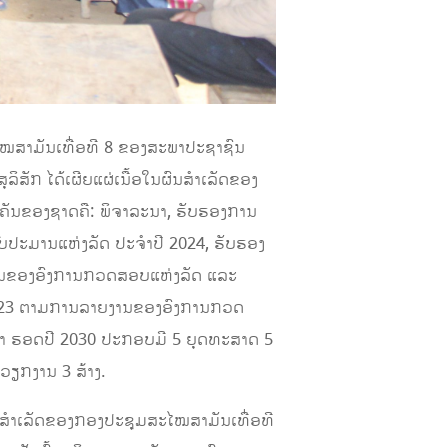
ໄໝສາມັນເທື່ອທີ 8 ຂອງສະພາປະຊາຊົນ
ຸລິສັກ ໄດ້ເຜີຍແຜ່ເນື້ອໃນຜົນສຳເລັດຂອງ
ຄັນຂອງຊາດຄື: ພິຈາລະນາ, ຮັບຮອງການ
ົບປະມານແຫ່ງລັດ ປະຈຳປີ 2024, ຮັບຮອງ
ງານຂອງອົງການກວດສອບແຫ່ງລັດ ແລະ
 2023 ຕາມການລາຍງານຂອງອົງການກວດ
ກຳ ຮອດປີ 2030 ປະກອບມີ 5 ຍຸດທະສາດ 5
ວຽກງານ 3 ສ້າງ.
ົນສຳເລັດຂອງກອງປະຊຸມສະໄໝສາມັນເທື່ອທີ