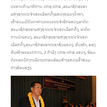
ປະທານກຳມາທິການ ປກຊ-ປກສ ,ສະມາຊິກສະພາ
ແຫ່ງຊາດປະຈຳເຂດເລືອກຕັ້ງແຂວງຫລວງນ້ຳທາ,
ເຂົ້າຮ່ວມມີບັນດາທ່ານຄະນະປະຈຳພັກແຂວງ,ອາດີດ
ສະມາຊິກສະພາແຫ່ງຊາດປະຈຳເຂດເລືອກຕັ້ງ, ອາດີດ
ການນຳແຂວງ, ສະມາຊິກສະພາແຫ່ງຊາດປະຈຳເຂດ
ເລືອກຕັ້ງ,​ສະມາຊິກສະພາປະຊາຊົນແຂວງ, ຫົວໜ້າ, ຮອງ
ຫົວໜ້າພະແນກການ, 2 ກຳລັງ ປກຊ-ປກສ ແຂວງ, ພ້ອມ
ດ້ວຍພະນັກງານລັດຖະກອນອ້ອມຂ້າງແຂວງເຂົ້າຮ່ວມ
ຢ່າງພ້ອມພຽງ.