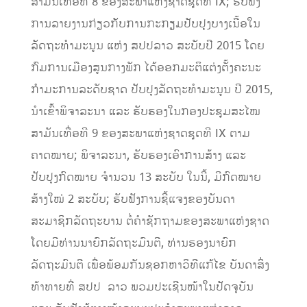
ສາມັນເທື່ອທີ 8 ຂອງສະພາແຫ່ງຊາດຊຸດທີ IX; ຮັບຟັງ
ການລາຍງານກ່ຽວກັບການກະກຽມປັບປຸງບາງເນື້ອໃນ
ລັດຖະທໍາມະນູນ ແຫ່ງ ສປປລາວ ສະບັບປີ 2015 ໂດຍ
ກົມການເມືອງສູນກາງພັກ ໄດ້ອອກມະຕິແຕ່ງຕັ້ງຄະນະ
ກໍາມະການລະດັບຊາດ ປັບປຸງລັດຖະທໍາມະນູນ ປີ 2015,
ນໍາເຂົ້າພິຈາລະນາ ແລະ ຮັບຮອງໃນກອງປະຊຸມສະໄໝ
ສາມັນເທື່ອທີ 9 ຂອງສະພາແຫ່ງຊາດຊຸດທີ IX ຕາມ
ຄາດໝາຍ; ພິຈາລະນາ, ຮັບຮອງເອົາການສ້າງ ແລະ
ປັບປຸງກົດໝາຍ ຈໍານວນ 13 ສະບັບ ໃນນີ້, ມີກົດໝາຍ
ສ້າງໃໝ່ 2 ສະບັບ; ຮັບຟັງການຊີ້ແຈງຂອງບັນດາ
ສະມາຊິກລັດຖະບານ ຕໍ່ຄໍາຊັກຖາມຂອງສະພາແຫ່ງຊາດ
ໂດຍມີທ່ານນາຍົກລັດຖະມົນຕີ, ທ່ານຮອງນາຍົກ
ລັດຖະມົນຕີ ເພື່ອພ້ອມກັນຊອກຫາວິທີແກ້ໄຂ ບັນດາສິ່ງ
ທ້າທາຍທີ່ ສປປ ລາວ ພວມປະເຊີນໜ້າໃນປັດຈຸບັນ