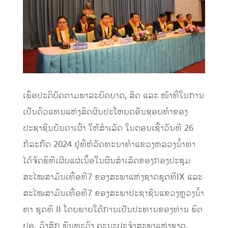
ເພື່ອປະຕິບັດຕາມພາລະບົດບາດ, ສິດ ແລະ ໜ້າທີ່ໃນການ
ເປັນຕົວແທນແຫ່ງສິດຜົນປະໂຫຍດອັນຊອບທຳຂອງ
ປະຊາຊົນບັນດາເຜົ່າ ໃຫ້ສຳເລັດ ໃນຕອນເຊົ້າວັນທີ 26
ກໍລະກົດ 2024 ຢູ່ທີ່ຫໍວັດທະນາທໍາແຂວງຫລວງນໍ້າທາ
ໄດ້ຈັດພິທີເຜີຍແຜ່ເນື້ອໃນຜົນສໍາເລັດຂອງກອງປະຊຸມ
ສະໄໝສາມັນເທື່ອທີ7 ຂອງສະພາແຫ່ງຊາດຊຸດທີIX ແລະ
ສະໄໝສາມັນເທື່ອທີ7 ຂອງສະພາປະຊາຊົນແຂວງຫຼວງນໍ້າ
ທາ ຊຸດທິ II ໂດຍພາຍໃຕ້ການເປັນປະທານຂອງທ່ານ ພົຕ
ປອ. ວົງສັກ ພັນທະວົງ ຄະນະປະຈຳສະພາແຫ່ງຊາດ,