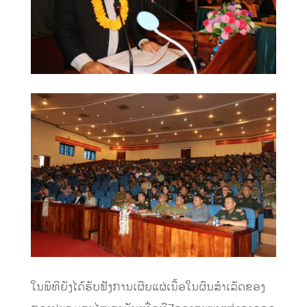
ໃນພິທີຍັງໄດ້ຮັບຟັງການເຜີຍແຜ່ເນື້ອໃນຜົນສຳເລັດຂອງ