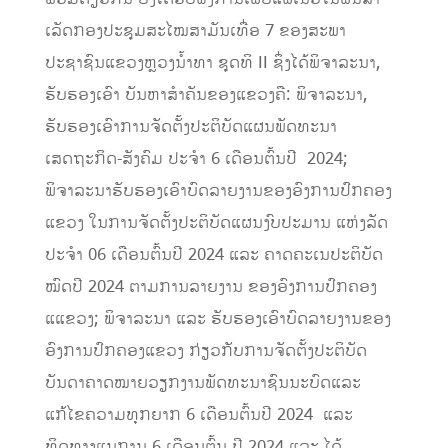
ເລັດກອງປະຊຸມສະໄໝສາມັນເທື່ອ 7 ຂອງສະພາ
ປະຊາຊົນແຂວງຫຼວງນໍ້າທາ ຊຸດທິ II ຊຶ່ງໄດ້ພິຈາລະນາ,
ຮັບຮອງເອົາ ບັນຫາສໍາຄັນຂອງແຂວງຄື: ພິຈາລະນາ,
ຮັບຮອງເອົາການຈັດຕັ້ງປະຕິບັດແຜນພັດທະນາ
ເສດຖະກິດ-ສັງຄົມ ປະຈໍາ 6 ເດືອນຕົ້ນປີ 2024;
ພິຈາລະນາຮັບຮອງເອົາບົດລາຍ​ງານ​ຂອງ​ອົງການ​ປົກຄອງ
ແຂວງ ໃນການຈັດຕັ້ງປະຕິບັດແຜນງົບປະມານ ແຫ່ງລັດ
ປະຈຳ 06 ເດືອນຕົ້ນປີ 2024 ແລະ ຄາດຄະເນປະຕິບັດ
ໝົດປີ 2024 ຕາມການລາຍງານ ຂອງອົງການປົກຄອງ
ແແຂວງ; ພິຈາລະນາ ແລະ ຮັບຮອງເອົາບົດລາຍງານຂອງ
ອົງການປົກຄອງແຂວງ ກ່ຽວກັບການຈັດຕັ້ງປະຕິບັດ
ບັນດາຄາດໝາຍວຽກງານພັດທະນາຊົນນະບົດແລະ
ແກ້ໄຂຄວາມທຸກຍາກ 6 ເດືອນຕົ້ນປີ 2024 ແລະ
ທິດທາງແນການ 6 ເດືອນຕົ້ນ ປີ 2024 ແລະ ໄດ້