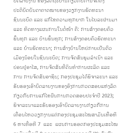
ບົດລາຍງານ ຂອງລັດຖະບານກ່ຽວກັບການຈັດຕັ້ງ
ປະຕິບັດບັນດາຄາດໝາຍຂອງວຽກງານພັດທະນາ
ຊົນນະບົດ ແລະ ແກ້ໄຂຄວາມທຸກຍາກ ໃນໄຍລະຜ່ານມາ
ແລະ ທິດທາງແຜນການໃນຕໍ່ໜ້າ ຄື: ການສ້າງຄອບຄົວ
ພົ້ນທຸກ ແລະ ບ້ານພົ້ນທຸກ; ການສ້າງຄອບຄົວພັດທະນາ
ແລະ ບ້ານພັດທະນາ; ການສ້າງບ້ານໃຫຍ່ກາຍເປັນຕົວ
ເມືອງນ້ອຍໃນຊົນນະບົດ; ການຈັດສັນພູມລໍາເນົາ ແລະ
ບ່ອນຢູ່ອາໄສ, ການຈັດສັນທີ່ດິນທໍາການຜະລິດ ແລະ
ການ ການຈັດສັນອາຊີບ; ກອງປະຊຸມໄດ້ພິຈາລະນາ ແລະ
ຮັບຮອງເອົາບົດລາຍງານຂອງອົງການກວດສອບແຫ່ງລັດ
ກ່ຽວກັບການແກ້ໄຂຜົນການກວດສອບປະຈໍາປີ 2023;
ພິຈາລະນາແລະຮັບຮອງເອົາບົດລາຍງານກ່ຽວກັການ
ເຄື່ອນໄຫວວຽກງານແຕ່ກອງປະຊຸມສະໄໝສາມັນເທື່ອທີ
6 ຫາເທື່ອທີ 7 ແລະ ແຜນການຮອດກອງປະຊຸມສະໄໝ