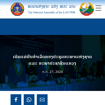
ເຜີຍແຜ່ຜົນສຳເລັດກອງປະຊຸມສະພາແຫ່ງຊາດ
ແລະ ສະພາປະຊາຊົນແຂວງ
ກ.ກ. 27, 2024