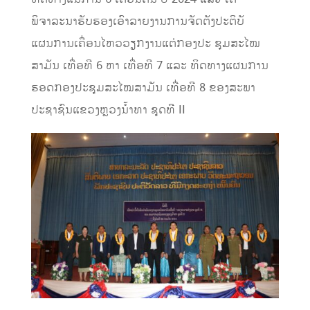
ພິຈາລະນາຮັບຮອງເອົາລາຍງານການຈັດຕັງປະຕິບັ
ແຜນການເຄື່ອນໄຫວວຽກງານແຕ່ກອງປະ ຊຸມສະໄໝ
ສາມັນ ເທື່ອທີ 6 ຫາ ເທື່ອທີ 7 ແລະ ທິດທາງແຜນການ
ຮອດກອງປະຊຸມສະໄໝສາມັນ ເທື່ອທີ 8 ຂອງສະພາ
ປະຊາຊົນແຂວງຫຼວງນໍ້າທາ ຊຸດທີ II