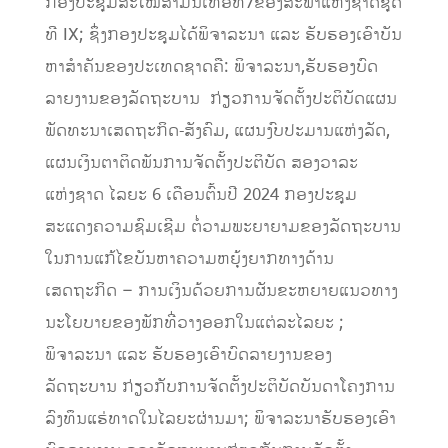
ກອງປະຊຸມສະໄໝສາມັນເທື່ອທີ7ຂອງສະພາແຫ່ງຊາດຊຸດ
ທີ IX; ຊຶ່ງກອງປະຊຸມໄດ້ພິຈາລະນາ ແລະ ຮັບຮອງເອົາບັນ
ຫາສໍາຄັນຂອງປະເທດຊາດຄື: ພິຈາລະນາ,​ຮັບຮອງບົດ
ລາຍງານຂອງລັດຖະບານ ກ່ຽວການຈັດຕັ້ງປະຕິບັດແຜນ
ພັດທະນາເສດຖະກິດ-ສັງຄົມ, ແຜນງົບປະມານແຫ່ງລັດ,
ແຜນເງິນຕາຕິດພັນການຈັດຕັ້ງປະຕິບັດ ສອງວາລະ
ແຫ່ງຊາດ ໄລຍະ 6 ເດືອນຕົ້ນປີ 2024 ກອງປະຊຸມ
ສະແດງຄວາມຊົມເຊີມ ຕໍ່ວາມພະຍາຍາມຂອງລັດຖະບານ
ໃນການແກ້ໄຂບັນຫາຄວາມຫຍຸ້ງຍາກທາງດ້ານ
ເສດຖະກິດ – ການເງິນດ້ວຍການຜັນຂະຫຍາຍແນວທາງ
ນະໂຍບາຍຂອງພັກທີ່ວາງອອກໃນແຕ່ລະໄລຍະ ;
ພິຈາລະນາ ແລະ ຮັບຮອງເອົາບົດລາຍງານຂອງ
ລັດຖະບານ ກ່ຽວກັບການຈັດຕັ້ງປະຕິບັດບັນດາໂຄງການ
ລົງທຶນແຮ່ທາດໃນໄລຍະຜ່ານມາ; ພິຈາລະນາຮັບຮອງເອົາ