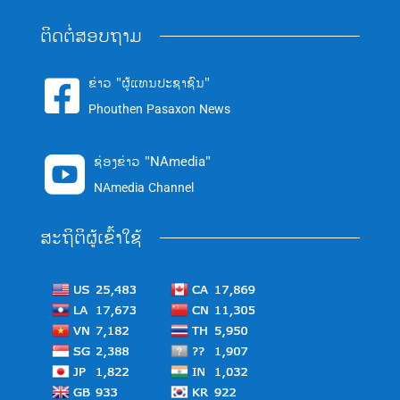
ຕິດຕໍ່ສອບຖາມ
ຂ່າວ "ຜູ້ແທນປະຊາຊົນ"

Phouthen Pasaxon News
ຊ່ອງຂ່າວ "NAmedia"

NAmedia Channel
ສະຖິຕິຜູ້ເຂົ້າໃຊ້