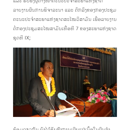
ແລະ ຮັບຟັງຜູ້ຕາງໜ້າຄະນະປະຈໍາສະພາແຫ່ງຊາດ
ລາຍງານຜົນການພິຈາລະນາ ແລະ ຕົກລົງຂອງກອງປະຊຸມ
ຄະນະປະຈໍາສະພາແຫ່ງຊາດສະໄໝວິສາມັນ ເພື່ອລາຍງານ
ຕໍ່ກອງປະຊຸມສະໄໝສາມັນເທື່ອທີ 7 ຂອງສະພາແຫ່ງຊາດ
ຊຸດທີ IX;
ພ້ອມດຽວກັນ ຍັງໄດ້ຮັບຟັງການເຜີຍແຜ່ເນື້ອໃນຜົນສໍາ