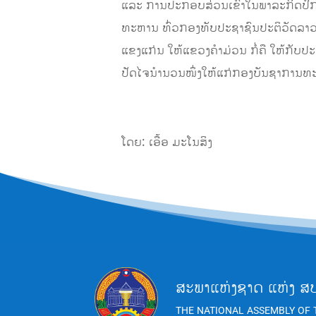
ແລະ ການປະກອບສ່ວນເຂົ້າໃນພາລະກິດປົກ
ທະຫານ ທົ່ວກອງທັບປະຊາຊົນປະຕິວັດລາວ ເວົ
ແຂງແກ່ນ ໃຫ້ແຂວງຄໍາມ່ວນ ກໍ່ຄື ໃຫ້ກັ
ປັດໄຈນຳນວນໜຶ່ງໃຫ້ແກ່ກອງບັນຊາການທ
ໂດຍ: ເອື້ອ ມະໂນສິງ
ສະພາແຫ່ງຊາດ ແຫ່ງ ສ
THE NATIONAL ASSEMBLY OF 