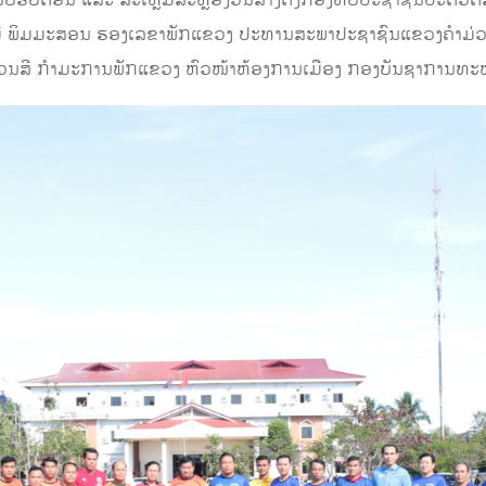
ັບຮັບຕ້ອນ ແລະ ສະເຫຼີມສະຫຼອງວັນສ້າງຕັ້ງກອງທັບປະຊາຊົນປະຕິວັດ
 ບຸນມີ ພິມມະສອນ ຮອງເລຂາພັກແຂວງ ປະທານສະພາປະຊາຊົນແຂວງຄໍາມ
ດນວນສີ ກຳມະການພັກແຂວງ ຫົວໜ້າຫ້ອງການເມືອງ ກອງບັນຊາການທະ