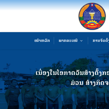
ໜ້າຫລັກ
ພາກສະເໜີ
ການຈັດຕັ້
ເນື່ອງໃນໂອກາດວັນສ້າງຕັ້ງ
ມ່ວນ ສ້າງກິ