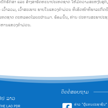
ປັກຮັກສາ ແລະ ສ້າງສາພັດທະນາປະເທດຊາດ ໃຫ້ມີຄວາມສະຫງົບສຸກ,
້າລວມ, ເວົ້າສະເພາະ ພາຍໃນແຂວງຄໍາມ່ວນ ທີ່ເຮັດໜ້າທີ່ພາລະກິດປົກປ
ບປະເທດຊາດ ຕະຫລອດໄລຍະຜ່ານມາ. ພ້ອມນັ້ນ, ທ່ານ ປະທານສະພາປະຊາຊ
ະຫານແຂວງຄໍາມ່ວນ.
ຕິດຕໍ່ສອບຖາມ
ປປ ລາວ
ຂ່າວ "ຜູ້ແທນປະຊາຊົນ"

THE LAO PDR