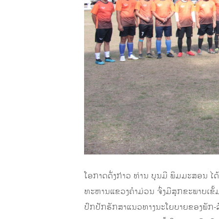
ໂອກາດດັ່ງກ່າວ ທ່ານ ບຸນມີ ພິມມະສອນ 
ທະຫານແຂວງຄໍາມ່ວນ ຈົ່ງມີສຸກຂະພາບເຂັ້
ປົກປັກຮັກສາແນວທາງນະໂຍບາຍຂອງພັກ-ລັດ, 