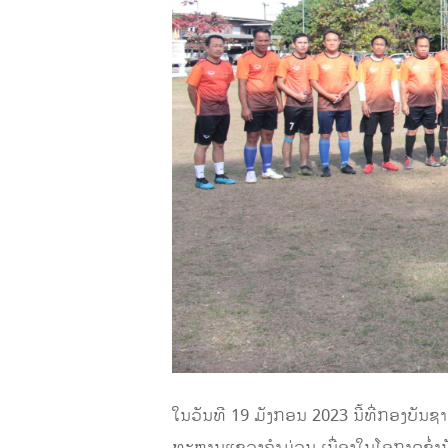
ໃນວັນທີ 19 ມັງກອນ 2023 ນີ້ທີ່ກອງບ