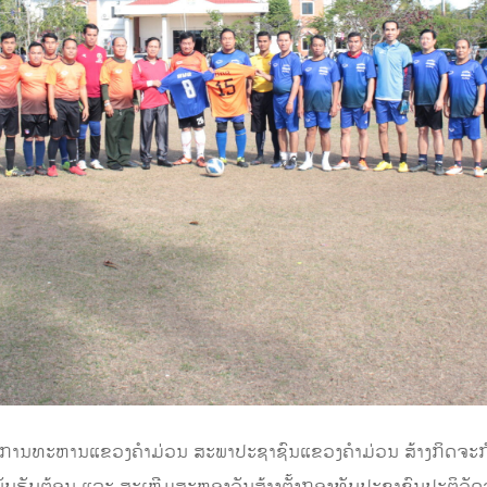
ັນຊາການທະຫານແຂວງຄໍາມ່ວນ ສະພາປະຊາຊົນແຂວງຄໍາມ່ວນ ສ້າງກິດຈ