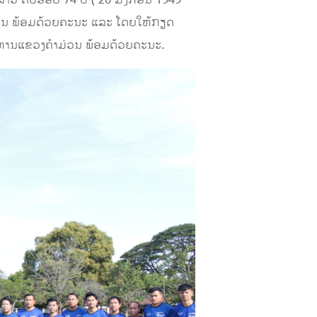
ລາວ ຄົບຮອບ 74 ປີ ( 20 ມັງກອນ 1949 –
່ວນ ພ້ອມດ້ວຍຄະນະ ແລະ ໂດຍໃຫ້ກຽດ
ຫານແຂວງຄໍາມ່ວນ ພ້ອມດ້ວຍຄະນະ.