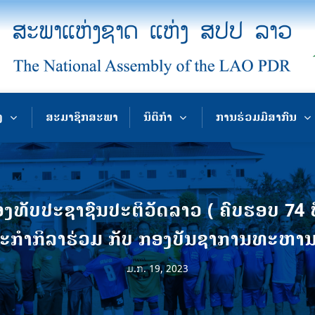
ງ
ສະມາຊິກສະພາ
ນິຕິກຳ
ການຮ່ວມມືສາກົນ
ກອງທັບປະຊາຊົນປະຕິວັດລາວ ( ຄົບຮອບ 74
ດຈະກຳກິລາຮ່ວມ ກັບ ກອງບັນຊາການທະຫານ
ມ.ກ. 19, 2023