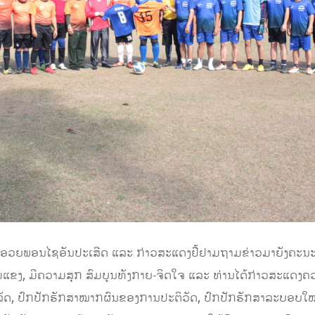
ໄດ້ອວຍພອນໄຊອັນປະເສີດ ແລະ ກ່າວສະແດງຢື້ຢາມຖາມຂ່າວມາຍັງຄະນະພ
ມແຂງ, ມີຄວາມສຸກ ສົມບູນທັງກາຍ-ຈິດໃຈ ແລະ ທ່ານໄດ້ກ່າວສະແດງຄວາ
ປົກປັກຮັກສາໝາກຜົນຂອງການປະຕິວັດ, ປົກ​ປັກ​ຮັກສາ​ລະບອບ​ໃໝ່​ປະ 