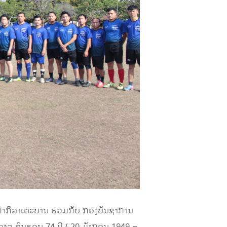
ະກຳກິລາເຕະບານ ຮ່ວມກັບ ກອງບັນຊາການ