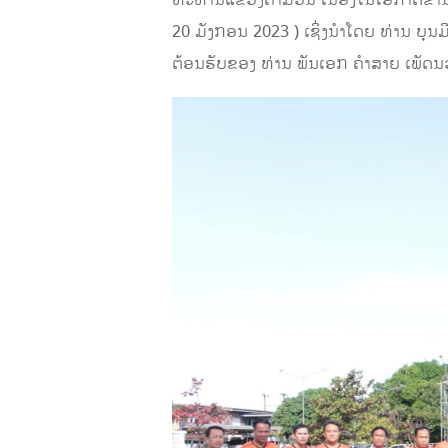
ທະຫານແຂວງຄໍາມ່ວນ ເນື່ອງໃນໂອກາດຂໍ່ານ
20 ມັງກອນ 2023 ) ເຊິ່ງນໍາໂດຍ ທ່ານ
ຕ້ອນຮັບຂອງ ທ່ານ ພັນເອກ ຄໍາສາຍ ເພັ