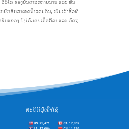
 ສີວິໄລ ຂອງບັນດາສະຫາຍນາຍ ແລະ ພົນ
ັກຮັກສາເຂດນໍ້າແດນດິນ, ເປັນເສົາຮົ້ວທີ່
ົນແຂວງ ຍັງໄດ້ມອບເສື້ອກິລາ ແລະ ວັດຖຸ
ສະຖິຕິຜູ້ເຂົ້າໃຊ້