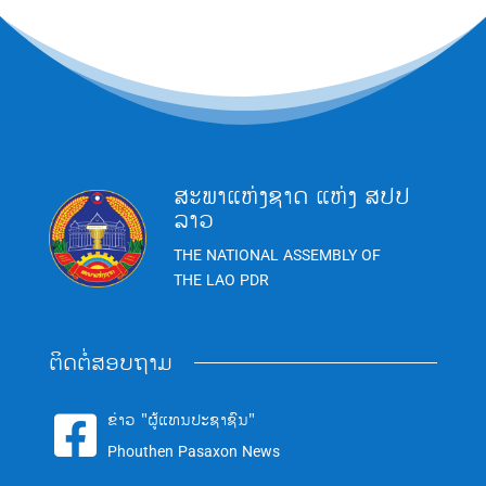
ສະພາແຫ່ງຊາດ ແຫ່ງ ສປປ
ລາວ
THE NATIONAL ASSEMBLY OF
THE LAO PDR
ຕິດຕໍ່ສອບຖາມ
ຂ່າວ "ຜູ້ແທນປະຊາຊົນ"

Phouthen Pasaxon News