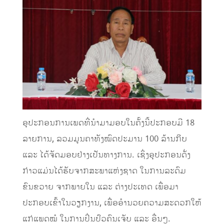
ອຸປະກອນການເພດທີ່ນໍາມາມອບໃນຄັ້ງນີ້ປະກອບມີ 18
ລາຍການ, ລວມມູນຄາທັງໝົດປະມານ 100 ລ້ານກີບ
ແລະ ໄດ້ຈັດມອບຢ່າງເປັນທາງການ. ເຊິ່ງອຸປະກອນດັ່ງ
ກ່າວແມ່ນໄດ້ຮັບຈາກສະພາແຫ່ງຊາດ ໃນການລະດົມ
ຂົນຂວາຍ ຈາກພາຍໃນ ແລະ ຕ່າງປະເທດ ເພື່ອມາ
ປະກອບເຂົ້າໃນວຽກງານ, ເພື່ອອໍານວຍຄວາມສະດວກໃຫ້
ແກ່ແພດໝໍ ໃນການປິ່ນປົວຄົນເຈັບ ແລະ ອື່ນໆ.