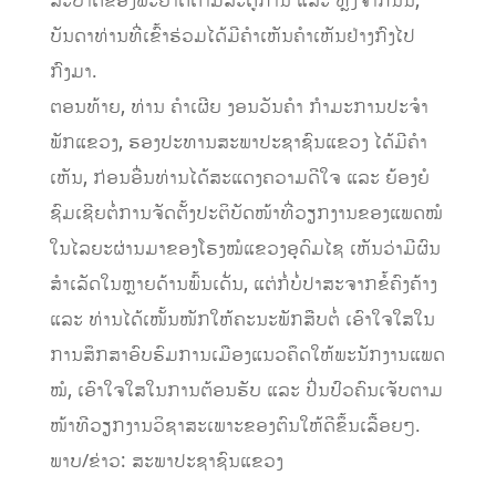
ລະບາດຂອງພະຍາດຕາມລະດູການ ແລະ ຫຼັງຈາກນັ້ນ,
ບັນດາທ່ານທີ່ເຂົ້າຮ່ວມໄດ້ມີຄໍາເຫັນຄໍາເຫັນຢ່າງກົງໄປ
ກົງມາ.
ຕອນທ້າຍ, ທ່ານ ຄໍາເຜີຍ ງອນວັນຄໍາ ກໍາມະການປະຈໍາ
ພັກແຂວງ, ຮອງປະທານສະພາປະຊາຊົນແຂວງ ໄດ້ມີຄໍາ
ເຫັນ, ກ່ອນອື່ນທ່ານໄດ້ສະແດງຄວາມດີໃຈ ແລະ ຍ້ອງຍໍ
ຊົມເຊີຍຕໍ່ການຈັດຕັ້ງປະຕິບັດໜ້າທີ່ວຽກງານຂອງແພດໝໍ
ໃນໄລຍະຜ່ານມາຂອງໂຮງໝໍແຂວງອຸດົມໄຊ ເຫັນວ່າມີຜົນ
ສໍາເລັດໃນຫຼາຍດ້ານພົ້ນເດັ່ນ, ແຕ່ກໍ່ບໍ່ປາສະຈາກຂໍ້ຄົງຄ້າງ
ແລະ ທ່ານໄດ້ເໜັ້ນໜັກໃຫ້ຄະນະພັກສືບຕໍ່ ເອົາໃຈໃສໃນ
ການສຶກສາອົບຮົມການເມືອງແນວຄຶດໃຫ້ພະນັກງານແພດ
ໝໍ, ເອົາໃຈໃສໃນການຕ້ອນຮັບ ແລະ ປິ່ນປົວຄົນເຈັບຕາມ
ໜ້າທີວຽກງານວິຊາສະເພາະຂອງຕົນໃຫ້ດີຂຶ້ນເລື້ອຍໆ.
ພາບ/ຂ່າວ: ສະພາປະຊາຊົນແຂວງ