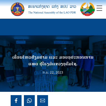
ເຄື່ອນໄຫວຢ້ຽມຢາມ ແລະ ມອບອຸປະກອນການ
ແພດ ຢູ່ໂຮງມໍແຂວງອຸດົມໄຊ.
ກ.ຍ. 22, 2023