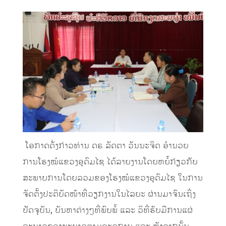
ໂອກາດດັ່ງກ່າວທ່ານ ດຣ ລັດຕາ ວັນນະຈິດ ອໍານວຍ
ການໂຮງໝໍແຂວງອຸດົມໄຊ ໄດ້ລາຍງານໂດຍຫຍໍ້ກ່ຽວກັບ
ສະພາບການໂດຍລວມຂອງໂຮງໝໍແຂວງອຸດົມໄຊ ໃນການ
ຈັດຕັ້ງປະຕິບັດໜ້າທີ່ວຽກງານໃນໄລຍະ ຜ່ານມາຈົນເຖິ່ງ
ປັດຈຸບັນ, ບັນຫາຕ່າງໆທີ່ພົບພໍ້ ແລະ ວິທີ່ຮັບມືການແຜ່