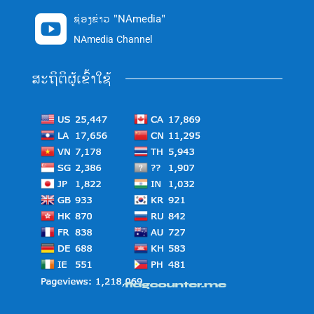
ຊ່ອງຂ່າວ "NAmedia"

NAmedia Channel
ສະຖິຕິຜູ້ເຂົ້າໃຊ້