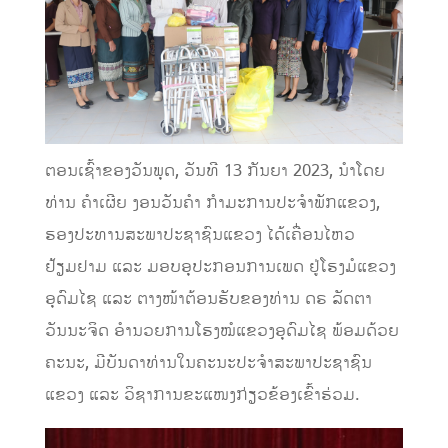
ຕອນເຊົ້າຂອງວັນພຸດ, ວັນທີ 13 ກັນຍາ 2023, ນໍາໂດຍ
ທ່ານ ຄໍາເຜີຍ ງອນວັນຄໍາ ກໍາມະການປະຈໍາພັກແຂວງ,
ຮອງປະທານສະພາປະຊາຊົນແຂວງ ໄດ້ເຄື່ອນໄຫວ
ຢ້ຽມຢາມ ແລະ ມອບອຸປະກອນການເພດ ຢູ່ໂຮງມໍແຂວງ
ອຸດົມໄຊ ແລະ ຕາງໜ້າຕ້ອນຮັບຂອງທ່ານ ດຣ ລັດຕາ
ວັນນະຈິດ ອໍານວຍການໂຮງໝໍແຂວງອຸດົມໄຊ ພ້ອມດ້ວຍ
ຄະນະ, ມີບັນດາທ່ານໃນຄະນະປະຈໍາສະພາປະຊາຊົນ
ແຂວງ ແລະ ວິຊາການຂະແໜງກ່ຽວຂ້ອງເຂົ້າຮ່ວມ.