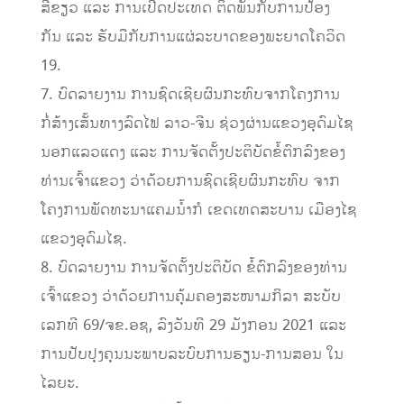
ສີຂຽວ ແລະ ການເປີດປະເທດ ຕິດພັນກັບການປ້ອງ
ກັນ ແລະ ຮັບມືກັບການແຜ່ລະບາດຂອງພະຍາດໂຄວິດ
19.
7. ບົດລາຍງານ ການຊົດເຊີຍຜົນກະທົບຈາກໂຄງການ
ກໍ່ສ້າງເສັ້ນທາງລົດໄຟ ລາວ-ຈີນ ຊ່ວງຜ່ານແຂວງອຸດົມໄຊ
ນອກແລວແດງ ແລະ ການຈັດຕັ້ງປະຕິບັດຂໍ້ຕົກລົງຂອງ
ທ່ານເຈົ້າແຂວງ ວ່າດ້ວຍການຊົດເຊີຍຜົນກະທົບ ຈາກ
ໂຄງການພັດທະນາແຄມນໍ້າກໍ ເຂດເທດສະບານ ເມືອງໄຊ
ແຂວງອຸດົມໄຊ.
8. ບົດລາຍງານ ການຈັດຕັ້ງປະຕິບັດ ຂໍ້ຕົກລົງຂອງທ່ານ
ເຈົ້າແຂວງ ວ່າດ້ວຍການຄຸ້ມຄອງສະໜາມກິລາ ສະບັບ
ເລກທີ 69/ຈຂ.ອຊ, ລົງວັນທີ 29 ມັງກອນ 2021 ແລະ
ການປັບປຸງຄຸນນະພາບລະບົບການຮຽນ-ການສອນ ໃນ
ໄລຍະ.