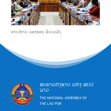
ພາບ/ຂ່າວ: ແສງພອນ ອິນນະລົງ.
ສະພາແຫ່ງຊາດ ແຫ່ງ ສປປ
ລາວ
THE NATIONAL ASSEMBLY OF
THE LAO PDR