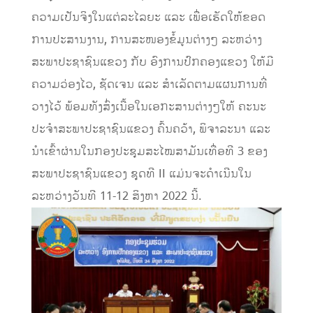
ຄວາມເປັນຈິງໃນແຕ່ລະໄລຍະ ແລະ ເພື່ອເຮັດໃຫ້ຂອດ
ການປະສານງານ, ການສະໜອງຂໍ້ມູນຕ່າງໆ ລະຫວ່າງ
ສະພາປະຊາຊົນແຂວງ ກັບ ອົງການປົກຄອງແຂວງ ໃຫ້ມີ
ຄວາມວ່ອງໄວ, ຊັດເຈນ ແລະ ສຳເລັດຕາມແຜນການທີ່
ວາງໄວ້ ພ້ອມທັງສົ່ງເນື້ອໃນເອກະສານຕ່າງໆໃຫ້ ຄະນະ
ປະຈຳສະພາປະຊາຊົນແຂວງ ຄົ້ນຄວ້າ, ພິຈາລະນາ ແລະ
ນຳເຂົ້າຜ່ານໃນກອງປະຊຸມສະໄໝສາມັນເທື່ອທີ 3 ຂອງ
ສະພາປະຊາຊົນແຂວງ ຊຸດທີ II ແມ່ນຈະດໍາເນີນໃນ
ລະຫວ່າງວັນທີ 11-12 ສິງຫາ 2022 ນີ້.