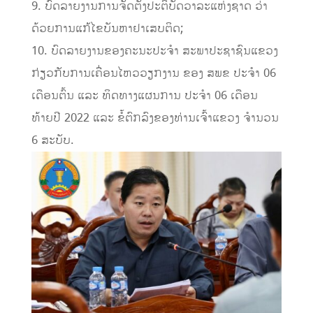
9. ບົດລາຍງານການຈັດຕັ້ງປະຕິບັດວາລະແຫ່ງຊາດ ວ່າ
ດ້ວຍການແກ້ໄຂບັນຫາຢາເສບຕິດ;
10. ບົດລາຍງານຂອງຄະນະປະຈໍາ ສະພາປະຊາຊົນແຂວງ
ກ່ຽວກັບການເຄື່ອນໄຫວວຽກງານ ຂອງ ສພຂ ປະຈຳ 06
ເດືອນຕົ້ນ ແລະ ທິດທາງແຜນການ ປະຈຳ 06 ເດືອນ
ທ້າຍປີ 2022 ແລະ ຂໍ້ຕົກລົງຂອງທ່ານເຈົ້າແຂວງ ຈໍານວນ
6 ສະບັບ.