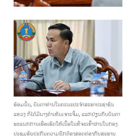
ພ້ອມນັ້ນ, ບັນດາທ່ານໃນຄະນະປະຈຳສະພາປະຊາຊົນ
ແຂວງ ກໍ່ໄດ້ມີບາງຄໍາເຫັນເຈາະຈີ້ມ, ແລກປ່ຽນກັບບັນດາ
ພະແນກການເພື່ອເຮັດໃຫ້ເນື້ອໃນທີ່ຈະເຂົ້າຜ່ານໃນກອງ
ປະຊຸມຮັບປະກັນຄວາມຖືກຕ້ອງສອດຄ່ອງກັບສະພາບ