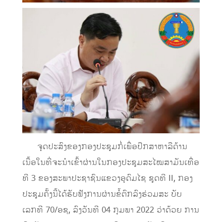
ຈຸດປະສົງຂອງກອງປະຊຸມກໍ່ເພື່ອປຶກສາຫາລືດ້ານ
ເນື້ອໃນທີ່ຈະນໍາເຂົ້າຜ່ານໃນກອງປະຊຸມສະໄໝສາມັນເທື່ອ
ທີ 3 ຂອງສະພາປະຊາຊົນແຂວງອຸດົມໄຊ ຊຸດທີ II, ກອງ
ປະຊຸມຄັ້ງນີ້ໄດ້ຮັບຟັງການຜ່ານຂໍ້ຕົກລົງຮ່ວມສະ ບັບ
ເລກທີ 70/ອຊ, ລົງວັນທີ 04 ກຸມພາ 2022 ວ່າດ້ວຍ ການ