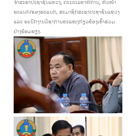
ຈໍາສະພາປະຊາຊົນແຂວງ, ຄະນະເລຂາທິການ, ຫົວໜ້າ
ພະແນກ/ຮອງພະແນກ, ສະມາຊິກສະພາປະຊາຊົນແຂວງ
ແລະ ພະນັກງານວິຊາການຂະແໜງກ່ຽວຂ້ອງເຂົ້າຮ່ວມ
ຢ່າງພ້ອມພຽງ.