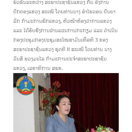
ພົວພັນລະຫວ່າງ ສະພາປະຊາຊົນແຂວງ ກັບ ອົງການ
ປົກຄອງແຂວງ ສະເໜີ ໂດຍທ່ານນາງ ອໍາໄພວອນ ປັນຍາ
ລັກ ກໍາມະການພັກແຂວງ, ຫົວໜ້າຫ້ອງວ່າການແຂວງ
ແລະ ໄດ້ຮັບຟັງການຜ່ານແຜນການກະກຽມ ແລະ ດຳເນີນ
ກອງປະຊຸມກອງປະຊຸມສະໄໝສາມັນເທື່ອທີ 3 ຂອງ
ສະພາປະຊາຊົນແຂວງ ຊຸດທີ II ສະເໜີ ໂດຍທ່ານ ນາງ
ວັນສີ ພວງມະໄລ ກໍາມະການປະຈໍາສະພາປະຊາຊົນ
ແຂວງ, ເລຂາທິການ ສພຂ.