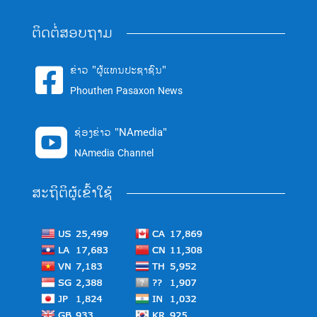
ຕິດຕໍ່ສອບຖາມ
ຂ່າວ "ຜູ້ແທນປະຊາຊົນ"

Phouthen Pasaxon News
ຊ່ອງຂ່າວ "NAmedia"

NAmedia Channel
ສະຖິຕິຜູ້ເຂົ້າໃຊ້