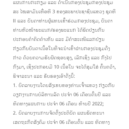
ແຜນການກະກຽມ ແລະ ດຳເນີນກອງປະຊຸມກອງປະຊຸມ
ສະ ໄໝສາມັນເທື່ອທີ 3 ຂອງສະພາປະຊາຊົນແຂວງ ຊຸດທີ
II ແລະ ບັນດາທ່ານຜູ້ແທນເຂົ້າຮ່ວມກອງປະຊຸມ, ບັນດາ
ທ່ານຫົວໜ້າພະແນກ/ຮອງພະແນກ ໄດ້ພັດປ່ຽນກັນ
ປະກອບຄຳຄິດຄຳເຫັນ ແລະ ມີຄຳສະເໜີແລກປ່ຽນ
ກ່ຽວກັບບັນດາເນື້ອໃນທີ່ຈະນໍາເຂົ້າຜ່ານກອງປະຊຸມດັ່ງ
ກ່າວ ດ້ວຍຄວາມຮັບຜິດຊອບສູງ, ເລິກເຊິ່ງ ແລະ ກົງໄປ
ກົງມາ, ເຊິ່ງປະກອບມີ 10 ເນື້ອໃນ ຈະໄດ້ສຸມໃສ່ ຄົ້ນຄວ້າ,
ພິຈາລະນາ ແລະ ຮັບຮອງເອົາດັ່ງນີ້:
1. ບົດລາຍງານໂດຍສັງເຂບຂອງທ່ານເຈົ້າແຂວງ ກ່ຽວກັບ
ວຽກງານການບໍລິຫານລັດ ປະຈຳ 06 ເດືອນຕົ້ນປີ ແລະ
ທິດທາງແຜນການ ປະຈຳ 06 ເດືອນ ທ້າຍປີ 2022;
2. ບົດລາຍງານການຈັດຕັ້ງປະຕິບັດ ແຜນພັດທະນາ
ເສດຖະກິດສັງຄົມ ປະຈຳ 06 ເດືອນຕົ້ນ ແລະ ທິດທາງ