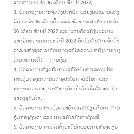
ແຜນການ ປະຈຳ 06 ເດືອນ ທ້າຍປີ 2022;
3. ບົດລາຍງານການຈັດຕັ້ງປະຕິບັດ ແຜນງົບປະມານແຫ່ງ
ລັດ ປະຈໍາ 06 ເດືອນຕົ້ນ ແລະ ທິດທາງແຜນການ ປະຈຳ
06 ເດືອນ ທ້າຍປີ 2022 ແລະ ແຜນດັດແກ້ງົບປະມານ
ແຫ່ງລັດຂອງແຂວງປະຈໍາປີ 2022 ຕິດພັນກັບການຈັດຕັ້ງ
ວາລະແຫ່ງຊາດ ວ່າດ້ວຍການແກ້ໄຂຄວາມ ຫຍຸ້ງຍາກທາງ
ດ້ານເສດຖະກິດ – ການເງິນ.
4. ບົດລາຍງານກ່ຽວກັບການແກ້ໄຂບັນຫາເສດຖະກິດ,
ການຄຸ້ມຄອງລາຄາສິນຄ້າອຸປະໂພກ -ບໍລິໂພກ ແລະ
ສະພາບຄວາມຫຍຸ້ງຍາກທາງດ້ານນໍ້າມັນເຊື້ອໄຟ ພາຍໃນ
ແຂວງອຸດົມໄຊ.
5. ບົດລາຍງານ ການຄຸ້ມຄອງຮ້ານແລກປ່ຽນເງິນຕາ, ການ
ຄຸ້ມຄອງເງິນຕາ ແລະ ການແກ້ໄຂບັນຫາເງິນເຟີ້.
6. ບົດລາຍງານ ການຈັດຕັ້ງປະຕິບັດແຜນການທ່ອງທ່ຽວ