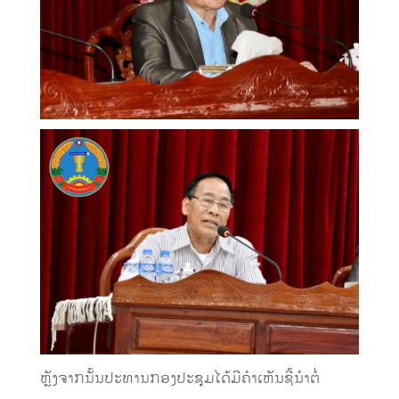
ຫຼັງຈາກນັ້ນປະທານກອງປະຊຸມໄດ້ມີຄໍາເຫັນຊີ້ນຳຕໍ່