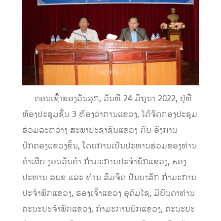
ຕອນເຊົ້າຂອງວັນສຸກ, ວັນທີ 24 ມິຖຸນາ 2022, ຢູ່ທີ່
ຫ້ອງປະຊຸມຊັ້ນ 3 ຫ້ອງວ່າການແຂວງ, ໄດ້ຈັດກອງປະຊຸມ
ຮ່ວມລະຫວ່າງ ສະພາປະຊາຊົນແຂວງ ກັບ ອົງການ
ປົກຄອງແຂວງຂຶ້ນ, ໂດຍການເປັນປະທານຮ່ວມຂອງທ່ານ
ຄໍາເຜີຍ ງອນວັນຄໍາ ກໍາມະການປະຈໍາພັກແຂວງ, ຮອງ
ປະທານ ສພຂ ແລະ ທ່ານ ສົມຈິດ ປັນຍາສັກ ກຳມະການ
ປະຈໍາພັກແຂວງ, ຮອງເຈົ້າແຂວງ ອຸດົມໄຊ, ມີບັນດາທ່ານ
ຄະນະປະຈຳພັກແຂວງ, ກໍາມະການພັກແຂວງ, ຄະນະປະ