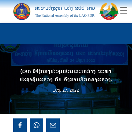
(ເຂດ 04)ກອງປະຊຸມຮ່ວມລະຫວ່າງ ສະພາ
ປະຊາຊົນແຂວງ ກັບ ອົງການປົກຄອງແຂວງ.
ມ.ຖ. 27, 2022