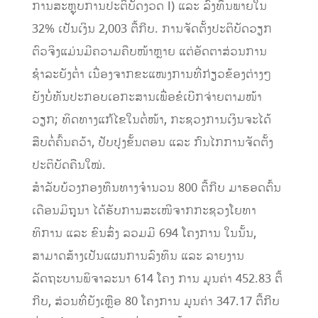
ການສະຫຼຸບການປະຕິບັດງວດ I) ແລະ ລົງທຶນພາຍໃນ
32% ເປັນເງິນ 2,003 ຕື້ກີບ. ການຈັດຕັ້ງປະຕິບັດວຽກ
ຕົວຈິງແມ່ນມີຄວາມຄືບໜ້າຫຼາຍ ແຕ່ອັດຕາສ່ວນການ
ຊຳລະຍັງຕໍ່າ ເນື່ອງຈາກຂະແໜງການທີ່ກ່ຽວຂ້ອງຕ່າງໆ
ຍັງບໍ່ທັນປະກອບເອກະສານເພື່ອຂໍເບີກຈ່າຍຕາມໜ້າ
ວຽກ; ທິດທາງແກ້ໄຂໃນຕໍ່ໜ້າ, ກະຊວງການເງິນຈະໄດ້
ສືບຕໍ່ຄົ້ນຄວ້າ, ປັບປຸງຂັ້ນຕອນ ແລະ ກົນໄກການຈັດຕັ້ງ
ປະຕິບັດຄືນໃໝ່.
ສໍາລັບບ້ວງກອງທຶນທາງຈຳນວນ 800 ຕື້ກີບ ມາຮອດຕົ້ນ
ເດືອນມິຖຸນາ ໄດ້ຮັບການສະເໜີຈາກກະຊວງໂຍທາ
ທິການ ແລະ ຂົນສົ່ງ ລວມມີ 694 ໂຄງການ ໃນນັ້ນ,
ສາມາດສ້າງເປັນແຜນການລົງທຶນ ແລະ ລາຍງານ
ລັດຖະບານພິຈາລະນາ 614 ໂຄງ ການ ມູນຄ່າ 452.83 ຕື້
ກີບ, ສ່ວນທີ່ຍັງເຫຼືອ 80 ໂຄງການ ມູນຄ່າ 347.17 ຕື້ກີບ