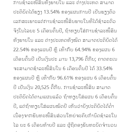
ການຊຳລະໜີ້ສິນທັງພາຍໃນ ແລະ ຕ່າງປະເທດ ສາມາດ
ປະຕິບັດໄດ້ພຽງ 13.54% ຂອງແຜນການປີ ເປັນພຽງຕົວ
ເລກສະເພາະແຕ່ການຊໍາລະໜີ້ສິນພາຍໃນທີ່ໄດ້ຊຳລະຕົວ
ຈິງໃນໄລຍະ 5 ເດືອນຕົ້ນປີ, ຖ້າທຽບໃສ່ການຊຳລະໜີ້ສິນ
ທັງພາຍໃນ ແລະ ຕ່າງປະເທດທັງໝົດ ສາມາດປະຕິບັດໄດ້
22.54% ຂອງແຜນປີ ຫຼື ເທົ່າກັບ 64.94% ຂອງແຜນ 6
ເດືອນຕົ້ນປີ ເປັນເງິນປະ ມານ 13,796 ຕື້ກີບ; ຄາດຄະເນ
ຈະສາມາດຊໍາລະໜີ້ສິນໃນ 6 ເດືອນຕົ້ນປີ ໄດ້ 33.54%
ຂອງແຜນປີ ຫຼື ເທົ່າກັບ 96.61% ຂອງແຜນ 6 ເດືອນຕົ້ນ
ປີ ເປັນເງິນ 20,525 ຕື້ກີບ. ການຊໍາລະໜີ້ສິນ ສາມາດ
ປະຕິບັດໄດ້ຕາມແຜນແລ້ວ ຖ້າທຽບໃສ່ແຜນ 6 ເດືອນຕົ້ນ
ປີ, ແຕ່ຖ້າທຽບໃສ່ແຜນໝົດປີ ເຫັນວ່າຍັງປະຕິບັດໄດ້ຕໍ່າ
ເນື່ອງຈາກພັນທະໜີ້ສິນສ່ວນໃຫຍ່ຈະຄົບກຳນົດຊຳລະໃນ
ໄລ ຍະ 6 ເດືອນທ້າຍປີ ແລະ ຜູ້ຖືຄອງພັນທະບັດຈຳນວນ