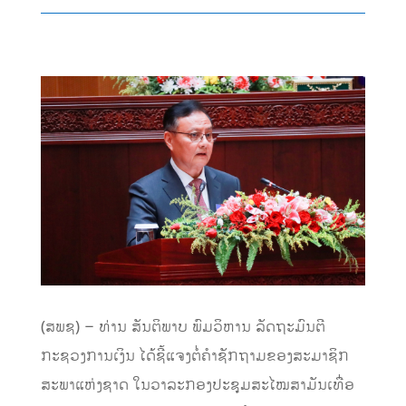
(ສພຊ) – ທ່ານ ສັນຕິພາບ ພົມວິຫານ ລັດຖະມົນຕີ
ກະຊວງການເງິນ ໄດ້ຊີ້ແຈງຕໍ່ຄຳຊັກຖາມຂອງສະມາຊິກ
ສະພາແຫ່ງຊາດ ໃນວາລະກອງປະຊຸມສະໄໝສາມັນເທື່ອ