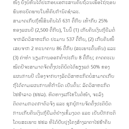
ໜຶ່ງ ຍັງບໍ່ທັນໄດ້ປະກອບເອກະສານຄົບຖ້ວນເພື່ອໄຖ່ຖອນ
ພັນທະບັດພາຍໃນທີ່ຄົບກໍານົດຊຳລະ.
ສາມາດເກັບກູ້ໜີ້ສິນຄືນໄດ້ 631 ຕື້ກີບ ເທົ່າກັບ 25%
ຂອງແຜນປີ (2,500 ຕື້ກີບ), ໃນນີ້ (1) ເກັບຄືນເງິນກູ້ຢືມຕໍ່
ຈາກລັດວິສາຫະກິດ ປະມານ 537 ຕື້ກີບ, (2) ເກັບຄືນໜີ້
ເສຍຈາກ 2 ທະນາຄານ 86 ຕື້ກີບ (ສະເພາະຕົ້ນທຶນ) ແລະ
(3) ຄ່າທຳ ນຽມການອອກຄໍ້າປະກັນ 8 ຕື້ກີບ; ຄາດຄະເນ
ໝົດປີຈະສາມາດຈັດຕັ້ງປະຕິບັດໄດ້ພຽງແຕ່ 50% ຂອງ
ແຜນການປີ ເນື່ອງຈາກບາງລັດວິສາຫະກິດບໍ່ສາມາດເກັບ
ກູ້ໄດ້ຕາມແຜນການທີ່ກຳນົດ ເປັນຕົ້ນ: ລັດວິສາຫະກິດ
ໄຟຟ້າລາວ (ຟຟລ). ທິດທາງແກ້ໄຂໃນຕໍ່ໜ້າ, ຈະລົງ
ຕິດຕາມກວດກາຕົວຈິງ ແລະ ຊຸກຍູ້ການຈັດຕັ້ງປະຕິບັດ
ການເກັບຄືນເງິນກູ້ຢືມຕໍ່ຢ່າງເຂັ້ມງວດ ແລະ ເປັນປົກກະຕິ
ໂດຍສະເພາະ ຟຟລ ທີ່ໄດ້ປັບປຸງໂຄງສ້າງລາຄາໄຟຟ້າຄືນ