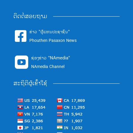
ຕິດຕໍ່ສອບຖາມ
ຂ່າວ "ຜູ້ແທນປະຊາຊົນ"

Phouthen Pasaxon News
ຊ່ອງຂ່າວ "NAmedia"

NAmedia Channel
ສະຖິຕິຜູ້ເຂົ້າໃຊ້