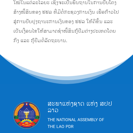
ໃໝ່ໃນແຕ່ລະໄລຍະ ເຊິ່ງຈະເປັນພື້ນຖານໃນການປັບໂຄງ
ສ້າງໜີ້ສິນຂອງ ຟຟລ ທີ່ມີຕໍ່ກະຊວງການເງິນ ເພື່ອກ້າວໄປ
ສູ່ການປັບປຸງຖານະການເງິນຂອງ ຟຟລ ໃຫ້ດີຂຶ້ນ ແລະ
ເປັນເງື່ອນໄຂໃຫ້ສາມາດຊຳໜີ້ສິນກູ້ຢືມຕ່າງປະເທດໂດຍ
ກົງ ແລະ ກູ້ຢືມຕໍ່ລັດຖະບານ.
ສະພາແຫ່ງຊາດ ແຫ່ງ ສປປ
ລາວ
THE NATIONAL ASSEMBLY OF
THE LAO PDR