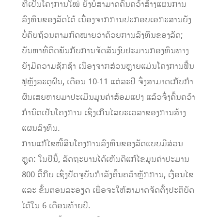
ທີ່ເປັນໂຄງການໃໝ່ ຍັງບໍ່ສາມາດຄົ້ນຄວ້າສ້າງແຜນການ
ລົງທຶນຂອງລັດໄດ້ ເນື່ອງຈາກການປະກອບເອກະສານຍັງ
ບໍ່ຄົບຖ້ວນຕາມກົດໝາຍວ່າດ້ວຍການລົງທຶນຂອງລັດ;
ບັນຫາທີ່ຕິດພັນກັບການຈັດສັນງົບປະມານກອງທຶນທາງ
ຍັງມີຄວາມຊັກຊ້າ ເນື່ອງຈາກສ່ວນຫຼາຍແມ່ນໂຄງການຟື້ນ
ຟູຫຼັງລະດູຝົນ, ເດືອນ 10-11 ແຕ່ລະປີ ຈຶ່ງສາມາດເກັບກຳ
ຜົນເສຍຫາຍມາປະເມີນມູນຄ່າສ້ອມແປງ ແລ້ວຈຶ່ງຄົ້ນຄວ້າ
ກໍານົດເປັນໂຄງການ ເຊິ່ງເກີນໄລຍະເວລາຂອງການສ້າງ
ແຜນລົງທຶນ.
ການແກ້ໄຂໜີ້ສິນໂຄງການລົງທຶນຂອງລັດແບບມີສ່ວນ
ຫຼຸດ: ໃນປີນີ້, ລັດຖະບານໄດ້ເຫັນດີແກ້ໄຂມູນຄ່າປະມານ
800 ຕື້ກີບ ເຊິ່ງປັດຈຸບັນກຳລັງຄົ້ນຄວ້າຫຼັກການ, ເງື່ອນໄຂ
ແລະ ຂັ້ນຕອນລະອຽດ ເພື່ອຈະໃຫ້ສາມາດຈັດຕັ້ງປະຕິບັດ
ໄດ້ໃນ 6 ເດືອນທ້າຍປີ.