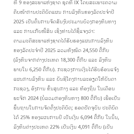
ທີ 9 ຂອງສະພາແຫ່ງຊາດ ຊຸດທີ IX ໂດຍສະເພາະຄວາມ
ຄືບໜ້າການປະຕິບັດແຜນ ການລົງທຶນຂອງລັດປະຈຳປີ
2025 ເປັນຕົ້ນການຈັດສັນງົບປະມານບ້ວງກອງທຶນທາງ
ແລະ ການເກັບໜີ້ສິນ ເຊິ່ງທ່ານໄດ້ຊີ້ແຈງວ່າ:
ຕາມມະຕິສະພາແຫ່ງຊາດໄດ້ຮັບຮອງແຜນການລົງທຶນ
ຂອງລັດປະຈຳປີ 2025 ລວມທັງໝົດ 24,550 ຕື້ກີບ
(ລົງທຶນຈາກຕ່າງປະເທດ 18,300 ຕື້ກີບ ແລະ ລົງທຶນ
ພາຍໃນ 6,250 ຕື້ກີບ). ກະຊວງການເງິນໄດ້ຮີບຮ້ອນແຈ້ງ
ແຜນການລົງທຶນ ແລະ ບັນຊີໂຄງການລະອຽດໃຫ້ບັນດາ
ກະຊວງ, ອົງການ ຂັ້ນສູນກາງ ແລະ ທ້ອງຖິ່ນ ໃນເດືອນ
ພະຈິກ 2024 (ບໍ່ລວມກອງທຶນທາງ 800 ຕື້ກີບ) ເພື່ອເປັນ
ພື້ນຖານໃນການຈັດຕັ້ງປະຕິບັດ; ຮອດປັດຈຸບັນ ປະຕິບັດ
ໄດ້ 25% ຂອງແຜນການປີ ເປັນເງິນ 6,094 ຕື້ກີບ ໃນນັ້ນ,
ລົງທຶນຕ່າງປະເທດ 22% ເປັນເງິນ 4,091 ຕື້ກີບ (ເປັນ