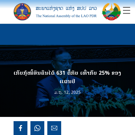
ເກັບກູ້ໜີ້ສິນຄືນໄດ້ 631 ຕື້ກີບ ເທົ່າກັບ 25% ຂອງ
ແຜນປີ
ມ.ຖ. 12, 2025