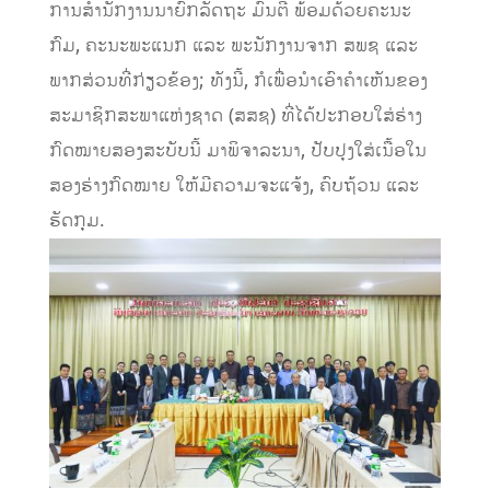
ການສຳນັກງານນາຍົກລັດຖະ ມົນຕີ ພ້ອມດ້ວຍຄະນະ
ກົມ, ຄະນະພະແນກ ແລະ ພະນັກງານຈາກ ສພຊ ແລະ
ພາກສ່ວນທີ່ກ່ຽວຂ້ອງ; ທັງນີ້, ກໍເພື່ອນຳເອົາຄຳເຫັນຂອງ
ສະມາຊິກສະພາແຫ່ງຊາດ (ສສຊ) ທີ່ໄດ້ປະກອບໃສ່ຮ່າງ
ກົດໝາຍສອງສະບັບນີ້ ມາພິຈາລະນາ, ປັບປຸງໃສ່ເນື້ອໃນ
ສອງຮ່າງກົດໝາຍ ໃຫ້ມີຄວາມຈະແຈ້ງ, ຄົບຖ້ວນ ແລະ
ຮັດກຸມ.