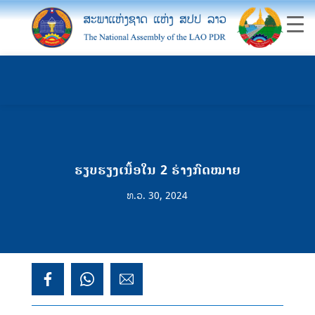
ຮຽບຮຽງເນື້ອໃນ 2 ຮ່າງກົດໝາຍ
ທ.ວ. 30, 2024