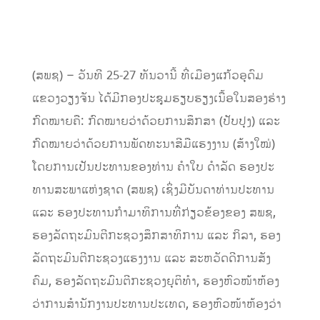
(ສພຊ) – ວັນທີ 25-27 ທັນວານີ້ ທີ່ເມືອງແກ້ວອຸດົມ
ແຂວງວຽງຈັນ ໄດ້ມີກອງປະຊຸມຮຽບຮຽງເນື້ອໃນສອງຮ່າງ
ກົດໝາຍຄື: ກົດໝາຍວ່າດ້ວຍການສຶກສາ (ປັບປຸງ) ແລະ
ກົດໝາຍວ່າດ້ວຍການພັດທະນາສີມືແຮງງານ (ສ້າງໃໝ່)
ໂດຍການເປັນປະທານຂອງທ່ານ ຄຳໃບ ດຳລັດ ຮອງປະ
ທານສະພາແຫ່ງຊາດ (ສພຊ) ເຊິ່ງມີບັນດາທ່ານປະທານ
ແລະ ຮອງປະທານກໍາມາທິການທີ່ກ່ຽວຂ້ອງຂອງ ສພຊ,
ຮອງລັດຖະມົນຕີກະຊວງສຶກສາທິການ ແລະ ກິລາ, ຮອງ
ລັດຖະມົນຕີກະຊວງແຮງງານ ແລະ ສະຫວັດດີການສັງ
ຄົມ, ຮອງລັດຖະມົນຕີກະຊວງຍຸຕິທໍາ, ຮອງຫົວໜ້າຫ້ອງ
ວ່າການສໍານັກງານປະທານປະເທດ, ຮອງຫົວໜ້າຫ້ອງວ່າ