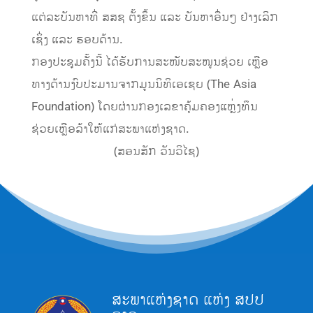
ແຕ່ລະບັນຫາທີ່ ສສຊ ຕັ້ງຂຶ້ນ ແລະ ບັນຫາອື່ນໆ ຢ່າງເລິກ
ເຊິ່ງ ແລະ ຮອບດ້ານ.
ກອງປະຊຸມຄັ້ງນີ້ ໄດ້ຮັບການສະໜັບສະໜູນຊ່ວຍ ເຫຼືອ
ທາງດ້ານງົບປະມານຈາກມູນນິທິເອເຊຍ (The Asia
Foundation) ໂດຍຜ່ານກອງເລຂາຄຸ້ມຄອງແຫຼ່ງທຶນ
ຊ່ວຍເຫຼືອລ້າໃຫ້ແກ່ສະພາແຫ່ງຊາດ.
(ສອນສັກ ວັນວິໄຊ)
ສະພາແຫ່ງຊາດ ແຫ່ງ ສປປ