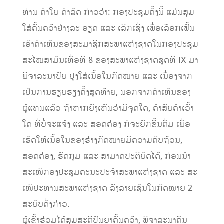
ທ່ານ ຄຳໃບ ດຳລັດ ກ່າວວ່າ: ກອງປະຊຸມຄັ້ງນີ້ ແມ່ນສຸມ
ໃສ່ຄົ້ນຄວ້າຢ່າງລະ ອຽດ ແລະ ເລິກເຊິ່ງ ເພື່ອເລືອກເຟັ້ນ
ເອົາຄຳເຫັນຂອງສະມາຊິກສະພາແຫ່ງຊາດໃນກອງປະຊຸມ
ສະໄໝສາມັນເທື່ອທີ 8 ຂອງສະພາແຫ່ງຊາດຊຸດທີ IX ມາ
ພິຈາລະນາປັບ ປຸງໃສ່ເນື້ອໃນກົດໝາຍ ແລະ ເນື່ອງຈາກ
ເປັນການຮຽບຮຽງຄັ້ງສຸດທ້າຍ, ນອກຈາກຄຳເຫັນຂອງ
ຜູ້ແທນແລ້ວ ຖ້າຫາກຍັງເຫັນວ່າມີຈຸດໃດ, ຄຳສັບຄຳເວົ້າ
ໃດ ທີ່ບໍ່ຈະແຈ້ງ ແລະ ສອດຄ່ອງ ກໍຈະຍົກຂຶ້ນຕື່ມ ເພື່ອ
ເຮັດໃຫ້ເນື້ອໃນຂອງຮ່າງກົດໝາຍມີຄວາມຄົບຖ້ວນ,
ສອດຄ່ອງ, ຮັດກຸມ ແລະ ສາມາດປະຕິບັດໄດ້, ກ່ອນນຳ
ສະເໜີກອງປະຊຸມຄະນະປະຈໍາສະພາແຫ່ງຊາດ ແລະ ສະ
ເໜີປະທານສະພາແຫ່ງຊາດ ລົງລາຍເຊັນໃນກົດໝາຍ 2
ສະບັບດັ່ງກ່າວ.
ຜູ້ເຂົ້າຮ່ວມໄດ້ສຸມສະຕິປັນຍາຄົ້ນຄວ້າ, ພິຈາລະນາຄືນ