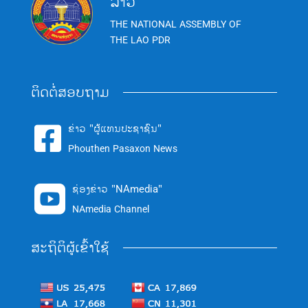
ລາວ
THE NATIONAL ASSEMBLY OF
THE LAO PDR
ຕິດຕໍ່ສອບຖາມ
ຂ່າວ "ຜູ້ແທນປະຊາຊົນ"

Phouthen Pasaxon News
ຊ່ອງຂ່າວ "NAmedia"

NAmedia Channel
ສະຖິຕິຜູ້ເຂົ້າໃຊ້