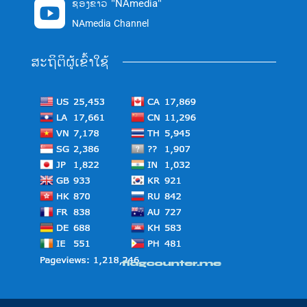
ຊ່ອງຂ່າວ "NAmedia"

NAmedia Channel
ສະຖິຕິຜູ້ເຂົ້າໃຊ້