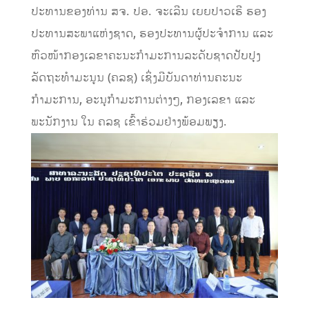
ປະທານຂອງທ່ານ ສຈ. ປອ. ຈະເລີນ ເຍຍປາວເຮີ ຮອງ
ປະທານສະພາແຫ່ງຊາດ, ຮອງປະທານຜູ້ປະຈຳການ ແລະ
ຫົວໜ້າກອງເລຂາຄະນະກຳມະການລະດັບຊາດປັບປຸງ
ລັດຖະທຳມະນູນ (ຄລຊ) ເຊິ່ງມີບັນດາທ່ານຄະນະ
ກຳມະການ, ອະນຸກຳມະການຕ່າງໆ, ກອງເລຂາ ແລະ
ພະນັກງານ ໃນ ຄລຊ ເຂົ້າຮ່ວມຢ່າງພ້ອມພຽງ.