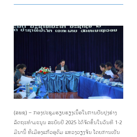
(ສພຊ) – ກອງປະຊຸມຮຽບຮຽງເນື້ອໃນການປັບປຸງຮ່າງ
ລັດຖະທຳມະນູນ ສະບັບປີ 2025 ໄດ້ຈັດຂຶ້ນໃນວັນທີ 1-2
ມີນານີ້ ທີ່ເມືອງແກ້ວອຸດົມ ແຂວງວຽງຈັນ ໂດຍການເປັນ