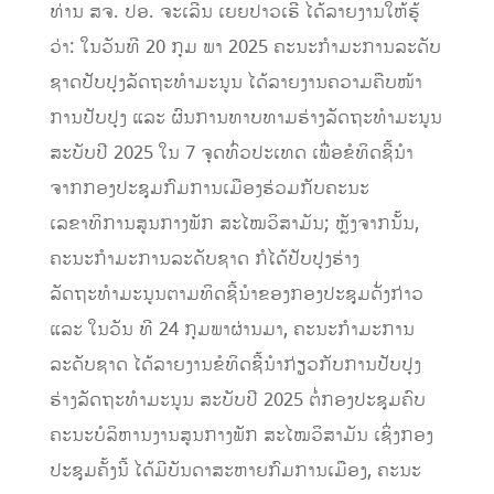
ທ່ານ ສຈ. ປອ. ຈະເລີນ ເຍຍປາວເຮີ ໄດ້ລາຍງານໃຫ້ຮູ້
ວ່າ: ໃນວັນທີ 20 ກຸມ ພາ 2025 ຄະນະກຳມະການລະດັບ
ຊາດປັບປຸງລັດຖະທຳມະນູນ ໄດ້ລາຍງານຄວາມຄືບໜ້າ
ການປັບປຸງ ແລະ ຜົນການທາບທາມຮ່າງລັດຖະທຳມະນູນ
ສະບັບປີ 2025 ໃນ 7 ຈຸດທົ່ວປະເທດ ເພື່ອຂໍທິດຊີ້ນຳ
ຈາກກອງປະຊຸມກົມການເມືອງຮ່ວມກັບຄະນະ
ເລຂາທິການສູນກາງພັກ ສະໄໝວິສາມັນ; ຫຼັງຈາກນັ້ນ,
ຄະນະກຳມະການລະດັບຊາດ ກໍໄດ້ປັບປຸງຮ່າງ
ລັດຖະທຳມະນູນຕາມທິດຊີ້ນຳຂອງກອງປະຊຸມດັ່ງກ່າວ
ແລະ ໃນວັນ ທີ 24 ກຸມພາຜ່ານມາ, ຄະນະກຳມະການ
ລະດັບຊາດ ໄດ້ລາຍງານຂໍທິດຊີ້ນຳກ່ຽວກັບການປັບປຸງ
ຮ່າງລັດຖະທຳມະນູນ ສະບັບປີ 2025 ຕໍ່ກອງປະຊຸມຄົບ
ຄະນະບໍລິຫານງານສູນກາງພັກ ສະໄໝວິສາມັນ ເຊິ່ງກອງ
ປະຊຸມຄັ້ງນີ້ ໄດ້ມີບັນດາສະຫາຍກົມການເມືອງ, ຄະນະ