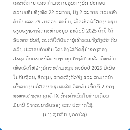
ເລຂາທິການ ແລະ ກຳມະການສູນກາງພັກ ປະກອບ
ຄວາມເຫັນທັງໝົດ 22 ສະຫາຍ, ຍິງ 2 ສະຫາຍ ກວມເອົາ
ຄຳນຳ ແລະ 29 ມາດຕາ. ສະນັ້ນ, ເພື່ອເຮັດໃຫ້ກອງປະຊຸມ
ຮຽບຮຽງຮ່າງລັດຖະທຳມະນູນ ສະບັບປີ 2025 ຄັ້ງນີ້ ໄດ້
ຮັບໝາກຜົນດີ, ສະເໜີໃຫ້ບັນດາຜູ້ເຂົ້າຮ່ວມຈົ່ງລົງເລິກຄົ້ນ
ຄວ້າ, ປະກອບຄຳເຫັນ ໂດຍອີງໃສ່ທິດຊີ້ນຳຂອງກອງ
ປະຊຸມຄົບຄະນະບໍລິຫານງານສູນກາງພັກ ສະໄໝວິສາມັນ
ເພື່ອເຮັດໃຫ້ຮ່າງລັດຖະທຳມະນູນ ສະບັບປີ 2025 ມີເນື້ອ
ໃນຄົບຖ້ວນ, ຮັດກຸມ, ແທດເຖິງຕົວຈິງ ແລະ ສາມາດນຳ
ເຂົ້າລາຍງານຕໍ່ກອງປະຊຸມສະໄໝວິສາມັນເທື່ອທີ 2 ຂອງ
ສະພາແຫ່ງຊາດ ຊຸດທີ IX ທີ່ຈະດຳເນີນໃນທ້າຍເດືອນ
ມີນານີ້ ພິຈາລະນາຮັບຮອງ ແລະ ປະກາດໃຊ້.
(ນາງ ກຸກກິກ ບຸດດາໄຊ)