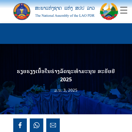
ຮຽບຮຽງເນື້ອໃນຮ່າງລັດຖະທຳມະນູນ ສະບັບປີ
2025
ມ.ນ. 3, 2025