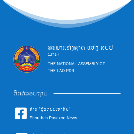
ສະພາແຫ່ງຊາດ ແຫ່ງ ສປປ
ລາວ
THE NATIONAL ASSEMBLY OF
THE LAO PDR
ຕິດຕໍ່ສອບຖາມ
ຂ່າວ "ຜູ້ແທນປະຊາຊົນ"

Phouthen Pasaxon News