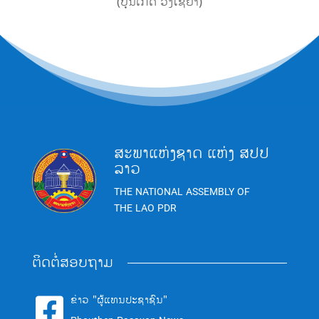
(ບຸນເກີດ ວົງໄຊຍາ)
ສະພາແຫ່ງຊາດ ແຫ່ງ ສປປ
ລາວ
THE NATIONAL ASSEMBLY OF
THE LAO PDR
ຕິດຕໍ່ສອບຖາມ
ຂ່າວ "ຜູ້ແທນປະຊາຊົນ"
