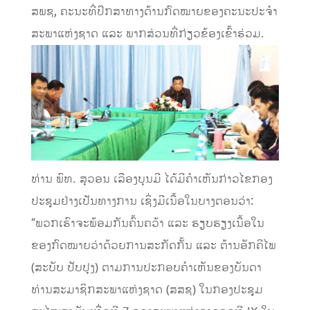
ສພຊ, ຄະນະທີ່ປຶກສາທາງດ້ານກົດໝາຍຂອງຄະນະປະຈໍາ
ສະພາແຫ່ງຊາດ ແລະ ພາກສ່ວນທີ່ກ່ຽວຂ້ອງເຂົ້າຮ່ວມ.
ທ່ານ ພົທ. ສຸວອນ ເລືອງບຸນມີ ໄດ້ມີຄໍາເຫັນກ່າວໄຂກອງ
ປະຊຸມຢ່າງເປັນທາງການ ເຊິ່ງມີເນື້ອໃນບາງຕອນວ່າ:
“ພວກເຮົາຈະພ້ອມກັນຄົ້ນຄວ້າ ແລະ ຮຽບຮຽງເນື້ອໃນ
ຂອງກົດໝາຍວ່າດ້ວຍການສະກັດກັ້ນ ແລະ ຕ້ານອັກຄີໄພ
(ສະບັບ ປັບປຸງ) ຕາມການປະກອບຄໍາເຫັນຂອງບັນດາ
ທ່ານສະມາຊິກສະພາແຫ່ງຊາດ (ສສຊ) ໃນກອງປະຊຸມ