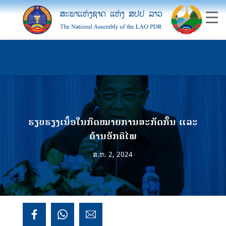
ຮຽບຮຽງເນື້ອໃນກົດໝາຍການສະກັດກັ້ນ ແລະ
ຕ້ານອັກຄີໄພ
ສ.ຫ. 2, 2024