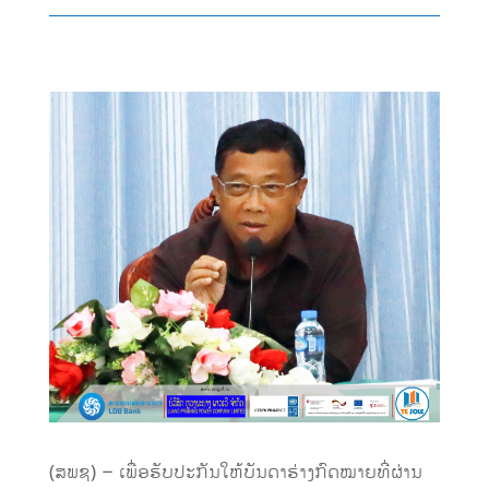
(ສພຊ) – ເພື່ອຮັບປະກັນໃຫ້ບັນດາຮ່າງກົດໝາຍທີ່ຜ່ານ