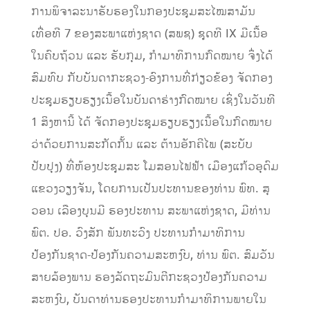
ການພິຈາລະນາຮັບຮອງໃນກອງປະຊຸມສະໄໝສາມັນ
ເທື່ອທີ 7 ຂອງສະພາແຫ່ງຊາດ (ສພຊ) ຊຸດທີ IX ມີເນື້ອ
ໃນຄົບຖ້ວນ ແລະ ຮັບກຸມ, ກໍາມາທິການກົດໝາຍ ຈຶ່ງໄດ້
ສົມທົບ ກັບບັນດາກະຊວງ-ອົງການທີ່ກ່ຽວຂ້ອງ ຈັດກອງ
ປະຊຸມຮຽບຮຽງເນື້ອໃນບັນດາຮ່າງກົດໝາຍ ເຊິ່ງໃນວັນທີ
1 ສິງຫານີ້ ໄດ້ ຈັດກອງປະຊຸມຮຽບຮຽງເນື້ອໃນກົດໝາຍ
ວ່າດ້ວຍການສະກັດກັ້ນ ແລະ ຕ້ານອັກຄີໄພ (ສະບັບ
ປັບປຸງ) ທີ່ຫ້ອງປະຊຸມສະ ໂມສອນໄຟຟ້າ ເມືອງແກ້ວອຸດົມ
ແຂວງວຽງຈັນ, ໂດຍການເປັນປະທານຂອງທ່ານ ພົທ. ສຸ
ວອນ ເລືອງບຸນມີ ຮອງປະທານ ສະພາແຫ່ງຊາດ, ມີທ່ານ
ພົຕ. ປອ. ວົງສັກ ພັນທະວົງ ປະທານກໍາມາທິການ
ປ້ອງກັນຊາດ-ປ້ອງກັນຄວາມສະຫງົບ, ທ່ານ ພົຕ. ສົມວັນ
ສາຍລ້ອງພານ ຮອງລັດຖະມົນຕີກະຊວງປ້ອງກັນຄວາມ
ສະຫງົບ, ບັນດາທ່ານຮອງປະທານກຳມາທິການພາຍໃນ