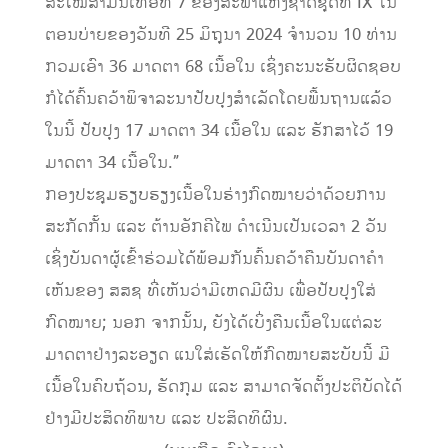
ສະໄໝສາມັນເທື່ອທີ 7 ຂອງສະພາແຫ່ງຊາດຊຸດທີ IX ໃນ
ຕອນບ່າຍຂອງວັນທີ 25 ມິຖຸນາ 2024 ຈຳນວນ 10 ທ່ານ
ກວມເອົາ 36 ມາດຕາ 68 ເນື້ອໃນ ເຊິ່ງຄະນະຮັບຜິດຊອບ
ກໍໄດ້ຄົ້ນຄວ້າພິຈາລະນາປັບປຸງສຳເລັດໂດຍພື້ນຖານແລ້ວ
ໃນນີ້ ປັບປຸງ 17 ມາດຕາ 34 ເນື້ອໃນ ແລະ ຮັກສາໄວ້ 19
ມາດຕາ 34 ເນື້ອໃນ.”
ກອງປະຊຸມຮຽບຮຽງເນື້ອໃນຮ່າງກົດໝາຍວ່າດ້ວຍການ
ສະກັດກັ້ນ ແລະ ຕ້ານອັກຄີໄພ ດຳເນີນເປັນເວລາ 2 ວັນ
ເຊິ່ງບັນດາຜູ້ເຂົ້າຮ່ວມໄດ້ພ້ອມກັນຄົ້ນຄວ້າຄືນບັນດາຄຳ
ເຫັນຂອງ ສສຊ ທີ່ເຫັນວ່າມີເຫດມີຜົນ ເພື່ອປັບປຸງໃສ່
ກົດໝາຍ; ນອກ ຈາກນັ້ນ, ຍັງໄດ້ເບິ່ງຄືນເນື້ອໃນແຕ່ລະ
ມາດຕາຢ່າງລະອຽດ ແນໃສ່ເຮັດໃຫ້ກົດໝາຍສະບັບນີ້ ມີ
ເນື້ອໃນຄົບຖ້ວນ, ຮັດກຸມ ແລະ ສາມາດຈັດຕັ້ງປະຕິບັດໄດ້
ຢ່າງມີປະສິດທິພາບ ແລະ ປະສິດທິຜົນ.