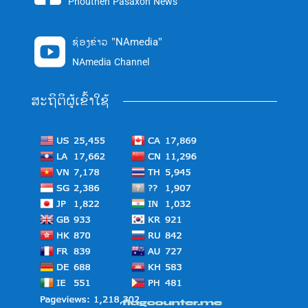
Phouthen Pasaxon News
ຊ່ອງຂ່າວ "NAmedia"

NAmedia Channel
ສະຖິຕິຜູ້ເຂົ້າໃຊ້