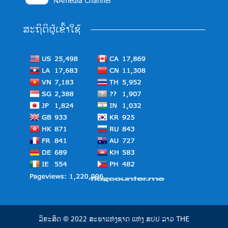
NAmedia Channel
ສະຖິຕິຜູ້ເຂົ້າໃຊ້
ລິຂະສິດ © 2022 ສະພາແຫ່ງຊາດ ແຫ່ງ ສປປ ລາວ THE