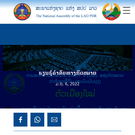
ຮຽນຮູ້ຄຳສັບທາງກົດໝາຍ
ມ.ຖ. 6, 2022