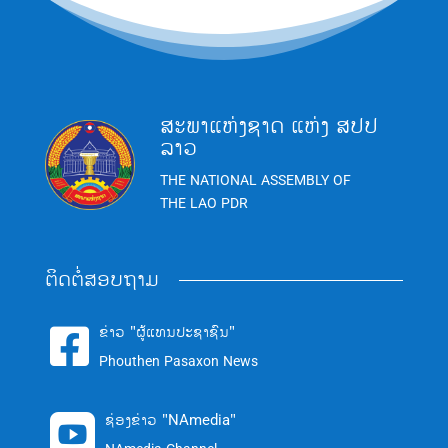
ສະພາແຫ່ງຊາດ ແຫ່ງ ສປປ
ລາວ
THE NATIONAL ASSEMBLY OF
THE LAO PDR
ຕິດຕໍ່ສອບຖາມ
ຂ່າວ "ຜູ້ແທນປະຊາຊົນ"

Phouthen Pasaxon News
ຊ່ອງຂ່າວ "NAmedia"
