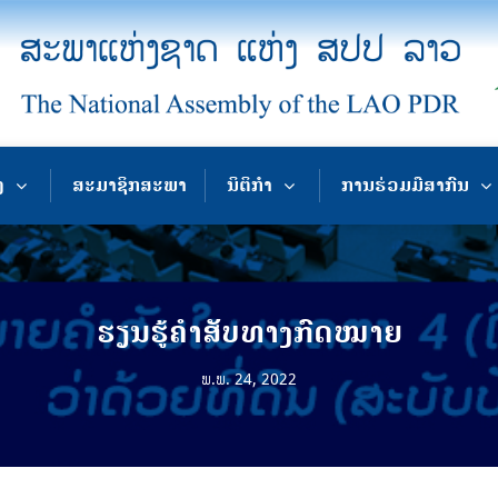
ງ
ສະມາຊິກສະພາ
ນິຕິກຳ
ການຮ່ວມມືສາກົນ
ຮຽນຮູ້ຄຳສັບທາງກົດໝາຍ
ພ.ພ. 24, 2022