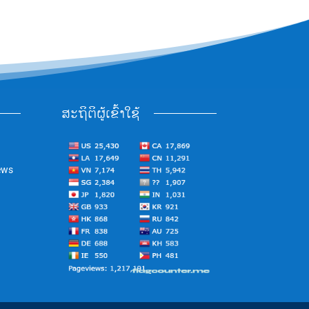
ສະຖິຕິຜູ້ເຂົ້າໃຊ້
ews