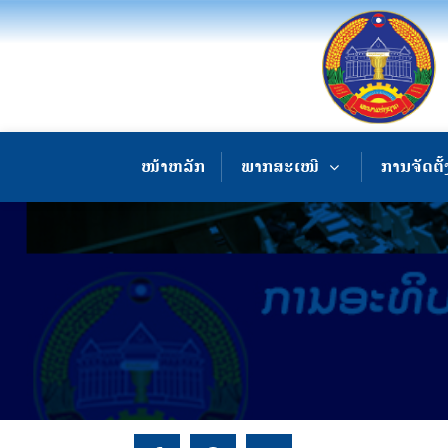
ໜ້າຫລັກ
ພາກສະເໜີ
ການຈັດຕັ້