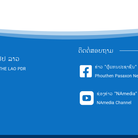
ຕິດຕໍ່ສອບຖາມ
ປປ ລາວ
ຂ່າວ "ຜູ້ແທນປະຊາຊົນ"

THE LAO PDR
Phouthen Pasaxon N
ຊ່ອງຂ່າວ "NAmedia"

NAmedia Channel