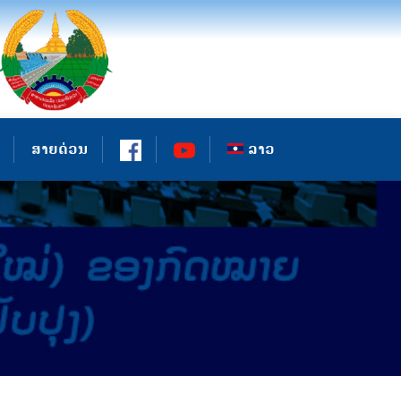
ສາຍດ່ວນ
ລາວ