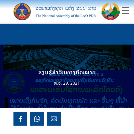
ຮຽນຮູ້ຄຳສັບທາງກົດໝາຍ
ທ.ວ. 29, 2021