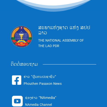
ສະພາແຫ່ງຊາດ ແຫ່ງ ສປປ
ລາວ
THE NATIONAL ASSEMBLY OF
THE LAO PDR
ຕິດຕໍ່ສອບຖາມ
ຂ່າວ "ຜູ້ແທນປະຊາຊົນ"

Phouthen Pasaxon News
ຊ່ອງຂ່າວ "NAmedia"

NAmedia Channel