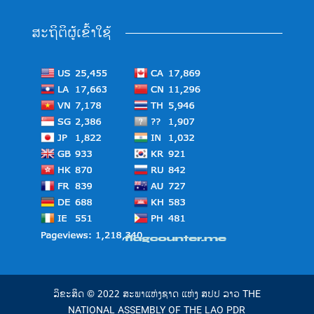
ສະຖິຕິຜູ້ເຂົ້າໃຊ້
ລິຂະສິດ © 2022 ສະພາແຫ່ງຊາດ ແຫ່ງ ສປປ ລາວ THE
NATIONAL ASSEMBLY OF THE LAO PDR