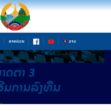
ສາຍດ່ວນ
ລາວ