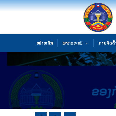
ໜ້າຫລັກ
ພາກສະເໜີ
ການຈັດຕັ້