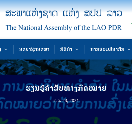
ງ
ສະມາຊິກສະພາ
ນິຕິກຳ
ການຮ່ວມມືສາກົນ
ຮຽນຮູ້ຄຳສັບທາງກົດໝາຍ
ທ.ວ. 23, 2021