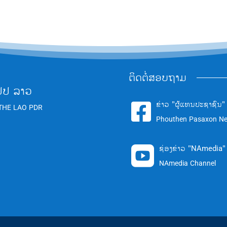
ຕິດຕໍ່ສອບຖາມ
ປປ ລາວ
ຂ່າວ "ຜູ້ແທນປະຊາຊົນ"

THE LAO PDR
Phouthen Pasaxon N
ຊ່ອງຂ່າວ "NAmedia"

NAmedia Channel