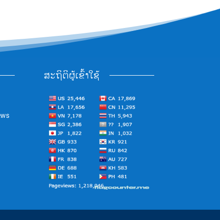
ສະຖິຕິຜູ້ເຂົ້າໃຊ້
ews